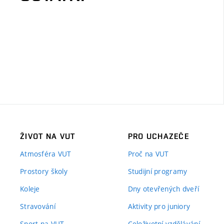
ŽIVOT NA VUT
PRO UCHAZEČE
Atmosféra VUT
Proč na VUT
Prostory školy
Studijní programy
Koleje
Dny otevřených dveří
Stravování
Aktivity pro juniory
Sport na VUT
Celoživotní vzdělávání