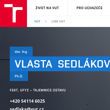
VUT
ŽIVOT NA VUT
PRO UCHAZEČE
VUT
LIDÉ VUT
doc. Ing.
VLASTA
SEDLÁKO
Ph.D.
FEKT, UFYZ – TAJEMNICE ÚSTAVU
+420 54114 6025
sedlaka@vut.cz