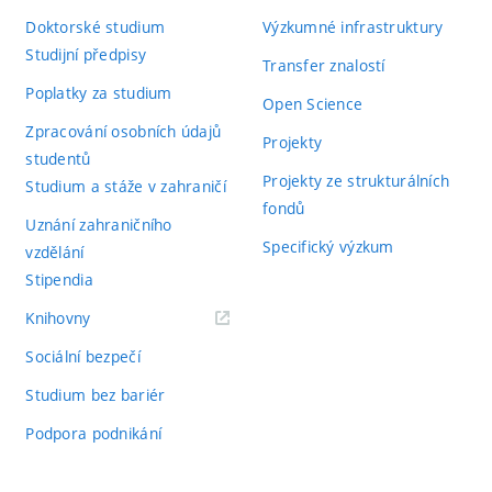
Doktorské studium
Výzkumné infrastruktury
Studijní předpisy
Transfer znalostí
Poplatky za studium
Open Science
Zpracování osobních údajů
Projekty
studentů
Projekty ze strukturálních
Studium a stáže v zahraničí
fondů
Uznání zahraničního
Specifický výzkum
vzdělání
Stipendia
(externí
Knihovny
odkaz)
Sociální bezpečí
Studium bez bariér
Podpora podnikání