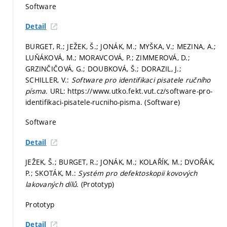
Software
Detail
BURGET, R.; JEŽEK, Š.; JONÁK, M.; MYŠKA, V.; MEZINA, A.;
LUŇÁKOVÁ, M.; MORAVCOVÁ, P.; ZIMMEROVÁ, D.;
GRZINČIČOVÁ, G.; DOUBKOVÁ, Š.; DORAZIL, J.;
SCHILLER, V.:
Software pro identifikaci pisatele ručního
písma
. URL: https://www.utko.fekt.vut.cz/software-pro-
identifikaci-pisatele-rucniho-pisma. (Software)
Software
Detail
JEŽEK, Š.; BURGET, R.; JONÁK, M.; KOLAŘÍK, M.; DVOŘÁK,
P.; SKOTÁK, M.:
Systém pro defektoskopii kovových
lakovaných dílů
. (Prototyp)
Prototyp
Detail