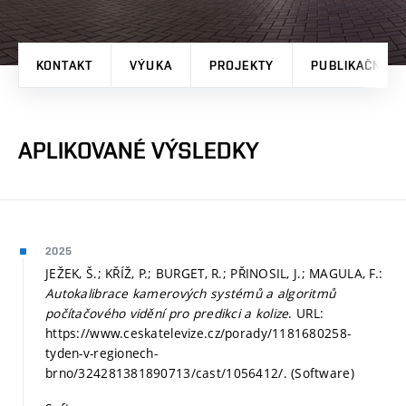
KONTAKT
VÝUKA
PROJEKTY
PUBLIKAČNÍ V
APLIKOVANÉ VÝSLEDKY
2025
JEŽEK, Š.; KŘÍŽ, P.; BURGET, R.; PŘINOSIL, J.; MAGULA, F.:
Autokalibrace kamerových systémů a algoritmů
počítačového vidění pro predikci a kolize
. URL:
https://www.ceskatelevize.cz/porady/1181680258-
tyden-v-regionech-
brno/324281381890713/cast/1056412/. (Software)