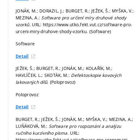
JONÁK, M.; DORAZIL, J.; BURGET, R.; JEŽEK, Š.; MYŠKA, V.;
MEZINA, A.:
Software pro určení míry druhové shody
vzorků
. URL: https://www.utko.fekt.vut.cz/software-pro-
urceni-miry-druhove-shody-vzorku. (Software)
Software
Detail
JEŽEK, Š.; BURGET, R.; JONÁK, M.; KOLAŘÍK, M.;
HAVLÍČEK, L.; SKOTÁK, M.:
Defektoskopie kovových
lakovaných dílů
. (Poloprovoz)
Poloprovoz
Detail
BURGET, R.; JEŽEK, Š.; JONÁK, M.; MYŠKA, V.; MEZINA, A.;
LUŇÁKOVÁ, M.:
Software pro rozpoznání a analýzu
ručního kurzívního písma
. URL:
https://www.utko.fekt.vut.cz/software-pro-rozpoznani-