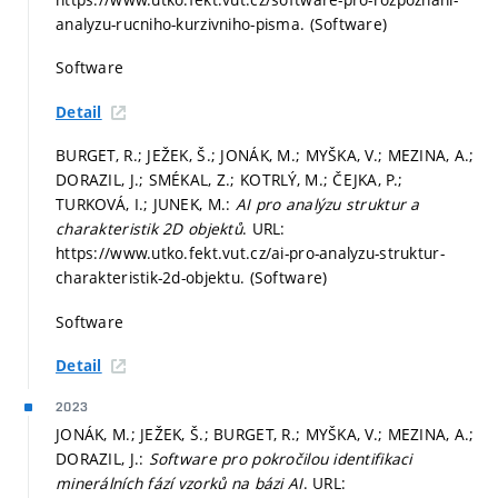
analyzu-rucniho-kurzivniho-pisma. (Software)
Software
Detail
BURGET, R.; JEŽEK, Š.; JONÁK, M.; MYŠKA, V.; MEZINA, A.;
DORAZIL, J.; SMÉKAL, Z.; KOTRLÝ, M.; ČEJKA, P.;
TURKOVÁ, I.; JUNEK, M.:
AI pro analýzu struktur a
charakteristik 2D objektů
. URL:
https://www.utko.fekt.vut.cz/ai-pro-analyzu-struktur-
charakteristik-2d-objektu. (Software)
Software
Detail
2023
JONÁK, M.; JEŽEK, Š.; BURGET, R.; MYŠKA, V.; MEZINA, A.;
DORAZIL, J.:
Software pro pokročilou identifikaci
minerálních fází vzorků na bázi AI
. URL: