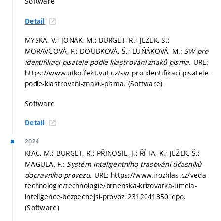
Software
Detail
MYŠKA, V.; JONÁK, M.; BURGET, R.; JEŽEK, Š.;
MORAVCOVÁ, P.; DOUBKOVÁ, Š.; LUŇÁKOVÁ, M.:
SW pro
identifikaci pisatele podle klastrování znaků písma
. URL:
https://www.utko.fekt.vut.cz/sw-pro-identifikaci-pisatele-
podle-klastrovani-znaku-pisma. (Software)
Software
Detail
2024
KIAC, M.; BURGET, R.; PŘINOSIL, J.; ŘÍHA, K.; JEŽEK, Š.;
MAGULA, F.:
Systém inteligentního trasování účasníků
dopravního provozu
. URL: https://www.irozhlas.cz/veda-
technologie/technologie/brnenska-krizovatka-umela-
inteligence-bezpecnejsi-provoz_2312041850_epo.
(Software)