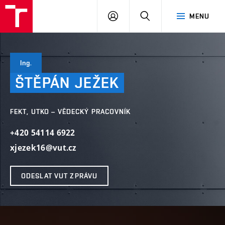
VUT
PŘIHLÁSIT
HLEDAT
MENU
SE
Ing.
ŠTĚPÁN
JEŽEK
FEKT, UTKO – VĚDECKÝ PRACOVNÍK
+420 54114 6922
xjezek16@vut.cz
ODESLAT VUT ZPRÁVU