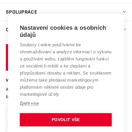
Aktivity pro juniory
Studentský život
odkaz)
Věda a výzkum na VUT
Harmonogram akademického roku
Zpracování osobních údajů studentů
Sociální bezpečí
SPOLUPRÁCE
Celoživotní vzdělávání
Brno
Podpora excelence
Závěrečné práce
Studium bez bariér
Zpracování osobních údajů uchazečů o studium
Firemní spolupráce
Mezinárodní vědecká rada
Nastavení cookies a osobních
O UNIVERZITĚ
Doktorské studium
Podpora podnikání
E-přihláška
údajů
Zahraniční spolupráce
Systém zajišťování kvality výzkumu
Profil univerzity
Spolupráce se školami
Soubory cookie používáme ke
Vysoké
Výzkumné infrastruktury
shromažďování a analýze informací o výkonu
Udržitelná univerzita
učení
Služby univerzity
Transfer znalostí
a používání webu, zajištění fungování funkcí
technické
Podnikavá univerzita / ContriBUTe
Mezinárodní dohody
ze sociálních médií a ke zlepšení a
Open Science
v
Bezpečná univerzita
přizpůsobení obsahu a reklam. Se souhlasem
Univerzitní sítě
Brně
Projekty
můžeme také předávat marketingovým
VYSOKÉ UČENÍ TECHNICKÉ V BRNĚ
Vyznamenání
platformám některé osobní údaje pro
Projekty ze strukturálních fondů
Antonínská 548/1
www.vut.cz
marketingové účely.
Organizační struktura
602 00 Brno
vut@vutbr.cz
Specifický výzkum
Zjistit více
Úřední deska
Ochrana osobních údajů
POVOLIT VŠE