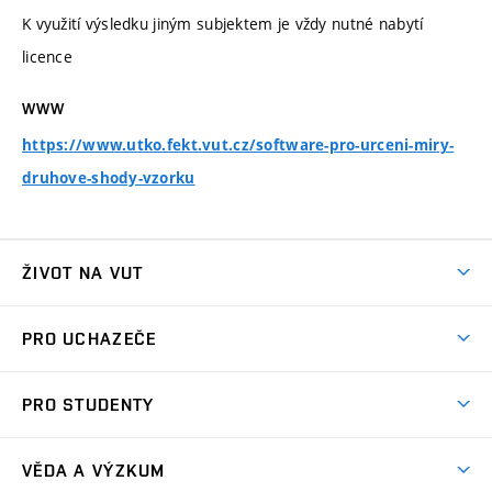
K využití výsledku jiným subjektem je vždy nutné nabytí
licence
WWW
https://www.utko.fekt.vut.cz/software-pro-urceni-miry-
druhove-shody-vzorku
ŽIVOT NA VUT
Atmosféra VUT
PRO UCHAZEČE
Prostory školy
Proč na VUT
Koleje
PRO STUDENTY
Studijní programy
Stravování
Předměty
Studijní předpisy
Studium a stáže v zahraničí
Stipendia
Dny otevřených dveří
VĚDA A VÝZKUM
Sport na VUT
(externí
Studijní programy
Poplatky za studium
Uznání zahraničního vzdělání
Knihovny