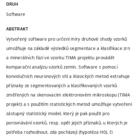
DRUH
Software
ABSTRAKT
Vytvořený software pro určení míry druhové shody vzorků
umožňuje na základě výsledků segmentace a klasifikace zrn
a minerálnı́ch fází ve vzorku TIMA projektu provádět
komparační analýzu vzorků zemin. Software s pomocı́
konvolučních neuronových sítí a klasických metod extrahuje
příznaky ze segmentovaných a klasifikovaných vzorků
změřených na skenovacím elektronovém mikroskopu (TIMA
projekt) a s použitím statistických metod umožňuje vytvoření
zástupný statistický model, který je pak použit pro
porovnávání vzorků, resp. opět jejich příznaků, u kterých je
potřeba rozhodnout, zda pocházejí (hypotéza H0), či