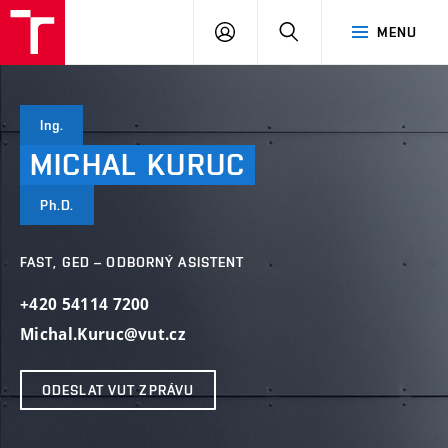
VUT
PŘIHLÁSIT
HLEDAT
MENU
SE
Ing.
MICHAL
KURUC
Ph.D.
FAST, GED – ODBORNÝ ASISTENT
+420 54114 7200
Michal.Kuruc@vut.cz
ODESLAT VUT ZPRÁVU