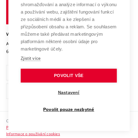
Vysoké
Výzkumné infrastruktury
shromažďování a analýze informací o výkonu
Udržitelná univerzita
učení
Služby univerzity
Transfer znalostí
a používání webu, zajištění fungování funkcí
technické
Podnikavá univerzita / ContriBUTe
Mezinárodní dohody
ze sociálních médií a ke zlepšení a
Open Science
v
Bezpečná univerzita
přizpůsobení obsahu a reklam. Se souhlasem
Univerzitní sítě
Brně
Projekty
můžeme také předávat marketingovým
VYSOKÉ UČENÍ TECHNICKÉ V BRNĚ
Vyznamenání
platformám některé osobní údaje pro
Projekty ze strukturálních fondů
Antonínská 548/1
www.vut.cz
marketingové účely.
Organizační struktura
602 00 Brno
vut@vutbr.cz
Specifický výzkum
Zjistit více
Úřední deska
Ochrana osobních údajů
POVOLIT VŠE
(externí
Pracovní příležitosti
Nastavení
odkaz)
Podpora a rozvoj zaměstnanců a studujících
Povolit pouze nezbytné
Rovné příležitosti
Copyright © 2026 VUT
Sociální bezpečí
Prohlášení o přístupnosti
HR Award
Informace o používání cookies