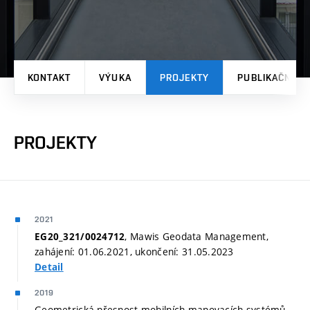
KONTAKT
VÝUKA
PROJEKTY
PUBLIKAČNÍ V
PROJEKTY
2021
, Mawis Geodata Management,
EG20_321/0024712
zahájení: 01.06.2021, ukončení: 31.05.2023
Detail
2019
Geometrická přesnost mobilních mapovacích systémů,