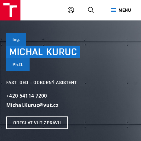
VUT
PŘIHLÁSIT
HLEDAT
MENU
SE
Ing.
MICHAL
KURUC
Ph.D.
FAST, GED – ODBORNÝ ASISTENT
+420 54114 7200
Michal.Kuruc@vut.cz
ODESLAT VUT ZPRÁVU