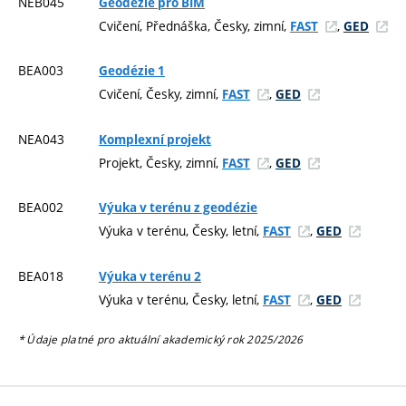
NEB045
Geodézie pro BIM
Cvičení, Přednáška, Česky, zimní,
,
FAST
GED
BEA003
Geodézie 1
Cvičení, Česky, zimní,
,
FAST
GED
NEA043
Komplexní projekt
Projekt, Česky, zimní,
,
FAST
GED
BEA002
Výuka v terénu z geodézie
Výuka v terénu, Česky, letní,
,
FAST
GED
BEA018
Výuka v terénu 2
Výuka v terénu, Česky, letní,
,
FAST
GED
* Údaje platné pro aktuální akademický rok 2025/2026