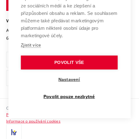
technické
Podnikavá univerzita / ContriBUTe
Mezinárodní dohody
ze sociálních médií a ke zlepšení a
Open Science
v
Bezpečná univerzita
přizpůsobení obsahu a reklam. Se souhlasem
Univerzitní sítě
Brně
Projekty
můžeme také předávat marketingovým
VYSOKÉ UČENÍ TECHNICKÉ V BRNĚ
Vyznamenání
platformám některé osobní údaje pro
Projekty ze strukturálních fondů
Antonínská 548/1
www.vut.cz
marketingové účely.
Organizační struktura
602 00 Brno
vut@vutbr.cz
Specifický výzkum
Zjistit více
Úřední deska
Ochrana osobních údajů
POVOLIT VŠE
(externí
Pracovní příležitosti
Nastavení
odkaz)
Podpora a rozvoj zaměstnanců a studujících
Povolit pouze nezbytné
Rovné příležitosti
Copyright © 2026 VUT
Sociální bezpečí
Prohlášení o přístupnosti
HR Award
Informace o používání cookies
Kontakty