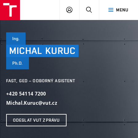
VUT
PŘIHLÁSIT
HLEDAT
MENU
SE
Ing.
MICHAL
KURUC
Ph.D.
FAST, GED – ODBORNÝ ASISTENT
+420 54114 7200
Michal.Kuruc@vut.cz
ODESLAT VUT ZPRÁVU