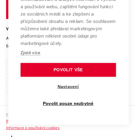
učení
Služby univerzity
Transfer znalostí
a používání webu, zajištění fungování funkcí
technické
Podnikavá univerzita / ContriBUTe
Mezinárodní dohody
ze sociálních médií a ke zlepšení a
Open Science
v
Bezpečná univerzita
přizpůsobení obsahu a reklam. Se souhlasem
Univerzitní sítě
Brně
Projekty
můžeme také předávat marketingovým
VYSOKÉ UČENÍ TECHNICKÉ V BRNĚ
Vyznamenání
platformám některé osobní údaje pro
Projekty ze strukturálních fondů
Antonínská 548/1
www.vut.cz
marketingové účely.
Organizační struktura
602 00 Brno
vut@vutbr.cz
Specifický výzkum
Zjistit více
Úřední deska
Ochrana osobních údajů
POVOLIT VŠE
(externí
Pracovní příležitosti
Nastavení
odkaz)
Podpora a rozvoj zaměstnanců a studujících
Povolit pouze nezbytné
Rovné příležitosti
Copyright © 2026 VUT
Sociální bezpečí
Prohlášení o přístupnosti
HR Award
Informace o používání cookies