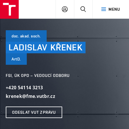
VUT
PŘIHLÁSIT
HLEDAT
MENU
SE
doc. akad. soch.
LADISLAV
KŘENEK
ArtD.
FSI, ÚK OPD – VEDOUCÍ ODBORU
+420 54114 3213
krenek@fme.vutbr.cz
ODESLAT VUT ZPRÁVU