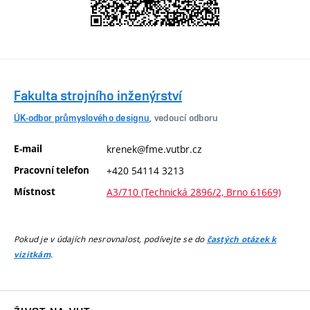
Fakulta strojního inženýrství
ÚK-odbor průmyslového designu
, vedoucí odboru
E-mail
krenek@fme.vutbr.cz
Pracovní telefon
+420 54114 3213
Místnost
A3/710 (Technická 2896/2, Brno 61669)
Pokud je v údajích nesrovnalost, podívejte se do
častých otázek k
.
vizitkám