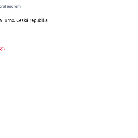
í profesorem
9, Brno, Česká republika
69)