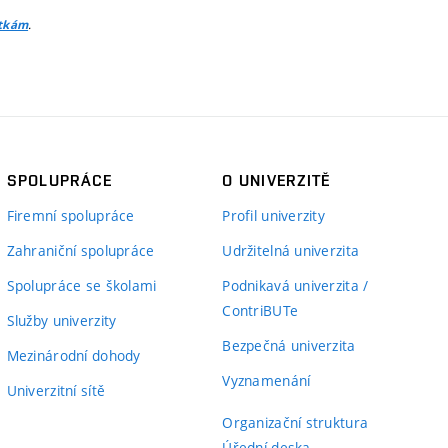
.
itkám
SPOLUPRÁCE
O UNIVERZITĚ
Firemní spolupráce
Profil univerzity
Zahraniční spolupráce
Udržitelná univerzita
Spolupráce se školami
Podnikavá univerzita /
ContriBUTe
Služby univerzity
Bezpečná univerzita
Mezinárodní dohody
Vyznamenání
Univerzitní sítě
Organizační struktura
Úřední deska