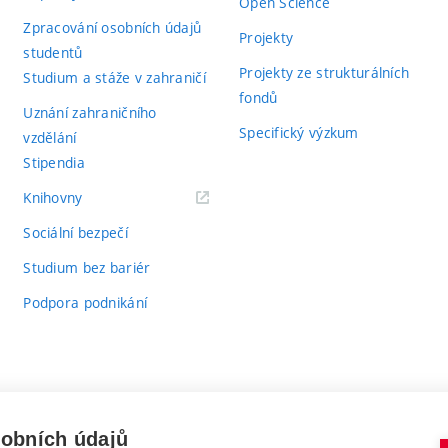
Open Science
Zpracování osobních údajů
Projekty
studentů
Projekty ze strukturálních
Studium a stáže v zahraničí
fondů
Uznání zahraničního
Specifický výzkum
vzdělání
Stipendia
(externí
Knihovny
odkaz)
Sociální bezpečí
Studium bez bariér
Podpora podnikání
sobních údajů