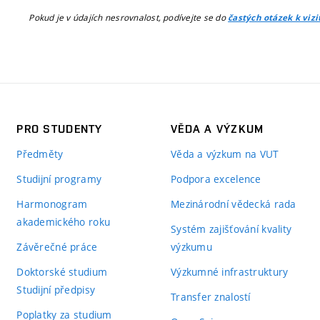
Pokud je v údajích nesrovnalost, podívejte se do
častých otázek k viz
PRO STUDENTY
VĚDA A VÝZKUM
Předměty
Věda a výzkum na VUT
Studijní programy
Podpora excelence
Harmonogram
Mezinárodní vědecká rada
akademického roku
Systém zajišťování kvality
Závěrečné práce
výzkumu
Doktorské studium
Výzkumné infrastruktury
Studijní předpisy
Transfer znalostí
Poplatky za studium