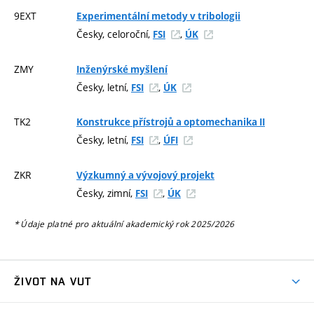
9EXT
Experimentální metody v tribologii
Česky, celoroční,
,
FSI
ÚK
ZMY
Inženýrské myšlení
Česky, letní,
,
FSI
ÚK
TK2
Konstrukce přístrojů a optomechanika II
Česky, letní,
,
FSI
ÚFI
ZKR
Výzkumný a vývojový projekt
Česky, zimní,
,
FSI
ÚK
* Údaje platné pro aktuální akademický rok 2025/2026
ŽIVOT NA VUT
Atmosféra VUT