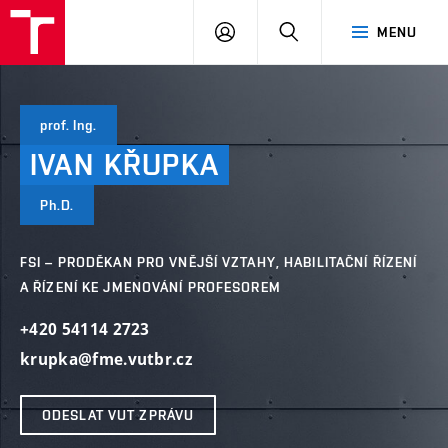
VUT
PŘIHLÁSIT
HLEDAT
MENU
SE
prof. Ing.
IVAN
KŘUPKA
Ph.D.
FSI – PRODĚKAN PRO VNĚJŠÍ VZTAHY, HABILITAČNÍ ŘÍZENÍ
A ŘÍZENÍ KE JMENOVÁNÍ PROFESOREM
+420 54114 2723
krupka@fme.vutbr.cz
ODESLAT VUT ZPRÁVU