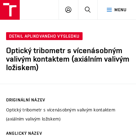
VUT
PŘIHLÁSIT
HLEDAT
MENU
SE
DETAIL APLIKOVANÉHO VÝSLEDKU
Optický tribometr s vícenásobným
valivým kontaktem (axiálním valivým
ložiskem)
ORIGINÁLNÍ NÁZEV
Optický tribometr s vícenásobným valivým kontaktem
(axiálním valivým ložiskem)
ANGLICKÝ NÁZEV