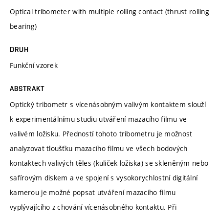
Optical tribometer with multiple rolling contact (thrust rolling
bearing)
DRUH
Funkční vzorek
ABSTRAKT
Optický tribometr s vícenásobným valivým kontaktem slouží
k experimentálnímu studiu utváření mazacího filmu ve
valivém ložisku. Předností tohoto tribometru je možnost
analyzovat tloušťku mazacího filmu ve všech bodových
kontaktech valivých těles (kuliček ložiska) se skleněným nebo
safírovým diskem a ve spojení s vysokorychlostní digitální
kamerou je možné popsat utváření mazacího filmu
vyplývajícího z chování vícenásobného kontaktu. Při