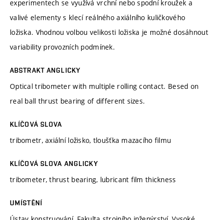
experimentech se využívá vrchní nebo spodní kroužek a
valivé elementy s klecí reálného axiálního kuličkového
ložiska. Vhodnou volbou velikosti ložiska je možné dosáhnout
variability provozních podmínek.
ABSTRAKT ANGLICKY
Optical tribometer with multiple rolling contact. Besed on
real ball thrust bearing of different sizes.
KLÍČOVÁ SLOVA
tribometr, axiální ložisko, tloušťka mazacího filmu
KLÍČOVÁ SLOVA ANGLICKY
tribometer, thrust bearing, lubricant film thickness
UMÍSTĚNÍ
Ústav konstruování, Fakulta strojního inženýrství, Vysoké