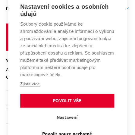
Zpracování osobních údajů uchazečů o studium
Firemní spolupráce
Mezinárodní vědecká rada
Nastavení cookies a osobních
O UNIVERZITĚ
Doktorské studium
Podpora podnikání
E-přihláška
údajů
Zahraniční spolupráce
Systém zajišťování kvality výzkumu
Profil univerzity
Spolupráce se školami
Soubory cookie používáme ke
Vysoké
Výzkumné infrastruktury
shromažďování a analýze informací o výkonu
Udržitelná univerzita
učení
Služby univerzity
Transfer znalostí
a používání webu, zajištění fungování funkcí
technické
Podnikavá univerzita / ContriBUTe
Mezinárodní dohody
ze sociálních médií a ke zlepšení a
Open Science
v
Bezpečná univerzita
přizpůsobení obsahu a reklam. Se souhlasem
Univerzitní sítě
Brně
Projekty
můžeme také předávat marketingovým
VYSOKÉ UČENÍ TECHNICKÉ V BRNĚ
Vyznamenání
platformám některé osobní údaje pro
Projekty ze strukturálních fondů
Antonínská 548/1
www.vut.cz
marketingové účely.
Organizační struktura
602 00 Brno
vut@vutbr.cz
Specifický výzkum
Zjistit více
Úřední deska
Ochrana osobních údajů
POVOLIT VŠE
(externí
Pracovní příležitosti
Nastavení
odkaz)
Podpora a rozvoj zaměstnanců a studujících
Povolit pouze nezbytné
Rovné příležitosti