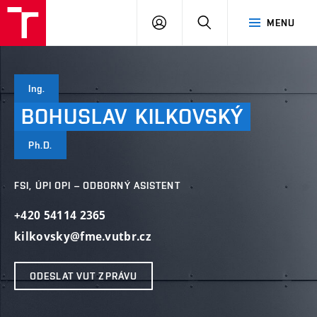
VUT
PŘIHLÁSIT
HLEDAT
MENU
SE
Ing.
BOHUSLAV
KILKOVSKÝ
Ph.D.
FSI, ÚPI OPI – ODBORNÝ ASISTENT
+420 54114 2365
kilkovsky@fme.vutbr.cz
ODESLAT VUT ZPRÁVU