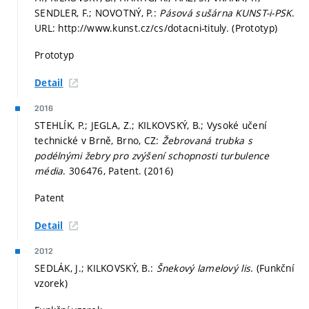
SENDLER, F.; NOVOTNÝ, P.:
Pásová sušárna KUNST-i-PSK
.
URL: http://www.kunst.cz/cs/dotacni-tituly. (Prototyp)
Prototyp
Detail
2016
STEHLÍK, P.; JEGLA, Z.; KILKOVSKÝ, B.; Vysoké učení
technické v Brně, Brno, CZ:
Žebrovaná trubka s
podélnými žebry pro zvýšení schopnosti turbulence
média
. 306476, Patent. (2016)
Patent
Detail
2012
SEDLÁK, J.; KILKOVSKÝ, B.:
Šnekový lamelový lis
. (Funkční
vzorek)