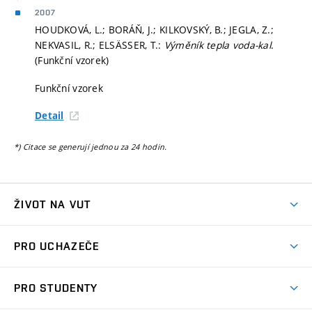
2007
HOUDKOVÁ, L.; BORÁŇ, J.; KILKOVSKÝ, B.; JEGLA, Z.;
NEKVASIL, R.; ELSÄSSER, T.:
Výměník tepla voda-kal
.
(Funkční vzorek)
Funkční vzorek
Detail
*) Citace se generují jednou za 24 hodin.
ŽIVOT NA VUT
Atmosféra VUT
PRO UCHAZEČE
Prostory školy
Proč na VUT
Koleje
PRO STUDENTY
Studijní programy
Stravování