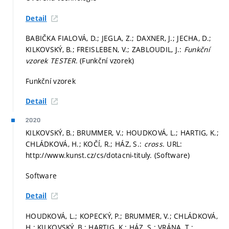
Detail
BABIČKA FIALOVÁ, D.; JEGLA, Z.; DAXNER, J.; JECHA, D.;
KILKOVSKÝ, B.; FREISLEBEN, V.; ZABLOUDIL, J.:
Funkční
vzorek TESTER
. (Funkční vzorek)
Funkční vzorek
Detail
2020
KILKOVSKÝ, B.; BRUMMER, V.; HOUDKOVÁ, L.; HARTIG, K.;
CHLÁDKOVÁ, H.; KOČÍ, R.; HÁZ, S.:
cross
. URL:
http://www.kunst.cz/cs/dotacni-tituly. (Software)
Software
Detail
HOUDKOVÁ, L.; KOPECKÝ, P.; BRUMMER, V.; CHLÁDKOVÁ,
H.; KILKOVSKÝ, B.; HARTIG, K.; HÁZ, S.; VRÁNA, T.;