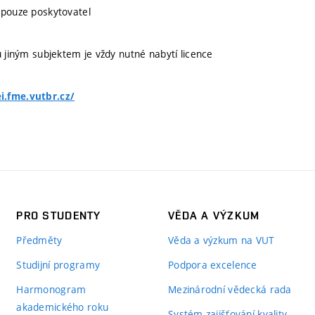
 pouze poskytovatel
u jiným subjektem je vždy nutné nabytí licence
i.fme.vutbr.cz/
PRO STUDENTY
VĚDA A VÝZKUM
Předměty
Věda a výzkum na VUT
Studijní programy
Podpora excelence
Harmonogram
Mezinárodní vědecká rada
akademického roku
Systém zajišťování kvality