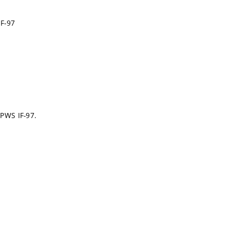
IF-97
APWS IF-97.