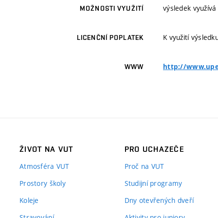
výsledek využívá
MOŽNOSTI VYUŽITÍ
K využití výsledk
LICENČNÍ POPLATEK
http://www.upe
WWW
ŽIVOT NA VUT
PRO UCHAZEČE
Atmosféra VUT
Proč na VUT
Prostory školy
Studijní programy
Koleje
Dny otevřených dveří
Stravování
Aktivity pro juniory