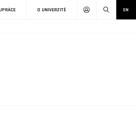
PŘIHLÁSIT
HLEDAT
UPRÁCE
O UNIVERZITĚ
EN
SE