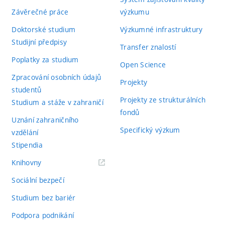
Závěrečné práce
výzkumu
Doktorské studium
Výzkumné infrastruktury
Studijní předpisy
Transfer znalostí
Poplatky za studium
Open Science
Zpracování osobních údajů
Projekty
studentů
Projekty ze strukturálních
Studium a stáže v zahraničí
fondů
Uznání zahraničního
Specifický výzkum
vzdělání
Stipendia
(externí
Knihovny
odkaz)
Sociální bezpečí
Studium bez bariér
Podpora podnikání