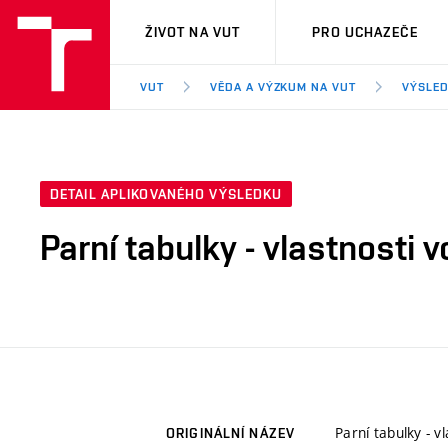
VUT
ŽIVOT NA VUT
PRO UCHAZEČE
VUT
VĚDA A VÝZKUM NA VUT
VÝSLED
DETAIL APLIKOVANÉHO VÝSLEDKU
Parní tabulky - vlastnosti 
Parní tabulky - v
ORIGINÁLNÍ NÁZEV