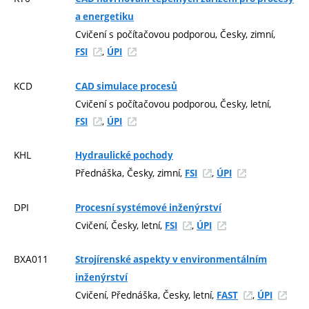
a energetiku
Cvičení s počítačovou podporou, Česky, zimní,
,
FSI
ÚPI
KCD
CAD simulace procesů
Cvičení s počítačovou podporou, Česky, letní,
,
FSI
ÚPI
KHL
Hydraulické pochody
Přednáška, Česky, zimní,
,
FSI
ÚPI
DPI
Procesní systémové inženýrství
Cvičení, Česky, letní,
,
FSI
ÚPI
BXA011
Strojírenské aspekty v environmentálním
inženýrství
Cvičení, Přednáška, Česky, letní,
,
FAST
ÚPI