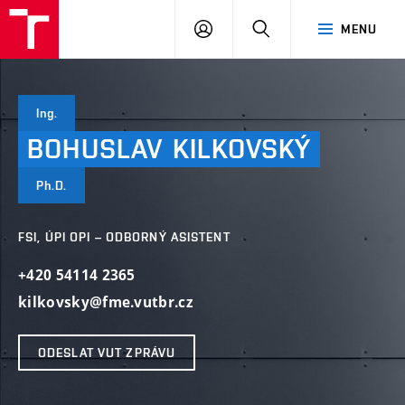
VUT
PŘIHLÁSIT
HLEDAT
MENU
SE
Ing.
BOHUSLAV
KILKOVSKÝ
Ph.D.
FSI, ÚPI OPI – ODBORNÝ ASISTENT
+420 54114 2365
kilkovsky@fme.vutbr.cz
ODESLAT VUT ZPRÁVU