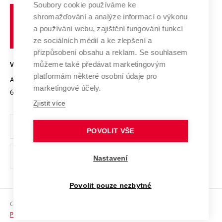
Profil univerzity
Spolupráce se školami
Soubory cookie používáme ke
Vysoké
Výzkumné infrastruktury
shromažďování a analýze informací o výkonu
Udržitelná univerzita
učení
Služby univerzity
Transfer znalostí
a používání webu, zajištění fungování funkcí
technické
Podnikavá univerzita / ContriBUTe
Mezinárodní dohody
ze sociálních médií a ke zlepšení a
Open Science
v
Bezpečná univerzita
přizpůsobení obsahu a reklam. Se souhlasem
Univerzitní sítě
Brně
Projekty
můžeme také předávat marketingovým
VYSOKÉ UČENÍ TECHNICKÉ V BRNĚ
Vyznamenání
platformám některé osobní údaje pro
Projekty ze strukturálních fondů
Antonínská 548/1
www.vut.cz
marketingové účely.
Organizační struktura
602 00 Brno
vut@vutbr.cz
Specifický výzkum
Zjistit více
Úřední deska
Ochrana osobních údajů
POVOLIT VŠE
(externí
Pracovní příležitosti
Nastavení
odkaz)
Podpora a rozvoj zaměstnanců a studujících
Povolit pouze nezbytné
Rovné příležitosti
Copyright © 2026 VUT
Sociální bezpečí
Prohlášení o přístupnosti
HR Award