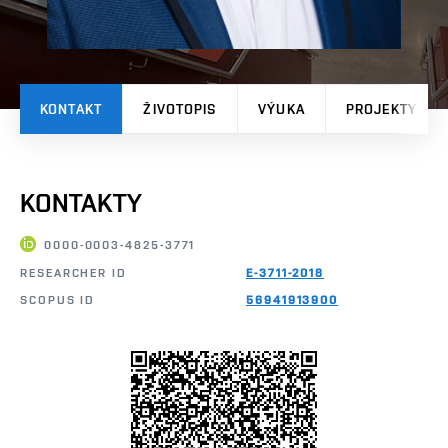
KONTAKT
ŽIVOTOPIS
VÝUKA
PROJEKTY
KONTAKTY
0000-0003-4825-3771
RESEARCHER ID
E-3711-2018
SCOPUS ID
56941913900