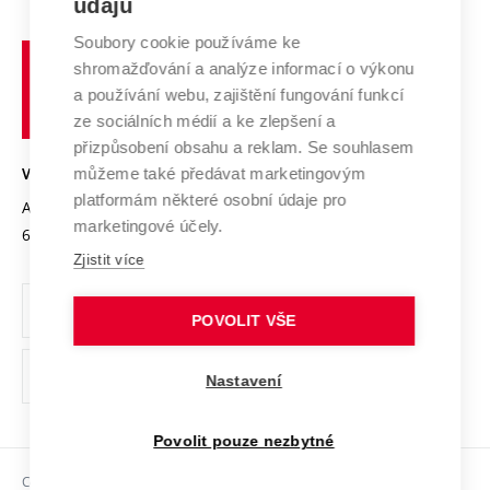
údajů
Zahraniční spolupráce
Systém zajišťování kvality výzkumu
Profil univerzity
Spolupráce se školami
Soubory cookie používáme ke
Vysoké
Výzkumné infrastruktury
shromažďování a analýze informací o výkonu
Udržitelná univerzita
učení
Služby univerzity
Transfer znalostí
a používání webu, zajištění fungování funkcí
technické
Podnikavá univerzita / ContriBUTe
Mezinárodní dohody
ze sociálních médií a ke zlepšení a
Open Science
v
Bezpečná univerzita
přizpůsobení obsahu a reklam. Se souhlasem
Univerzitní sítě
Brně
Projekty
můžeme také předávat marketingovým
VYSOKÉ UČENÍ TECHNICKÉ V BRNĚ
Vyznamenání
platformám některé osobní údaje pro
Projekty ze strukturálních fondů
Antonínská 548/1
www.vut.cz
marketingové účely.
Organizační struktura
602 00 Brno
vut@vutbr.cz
Specifický výzkum
Zjistit více
Úřední deska
Ochrana osobních údajů
POVOLIT VŠE
(externí
Pracovní příležitosti
Nastavení
odkaz)
Podpora a rozvoj zaměstnanců a studujících
Povolit pouze nezbytné
Rovné příležitosti
Copyright © 2026 VUT
Sociální bezpečí