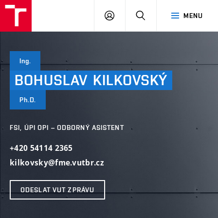
VUT
PŘIHLÁSIT
HLEDAT
MENU
SE
Ing.
BOHUSLAV
KILKOVSKÝ
Ph.D.
FSI, ÚPI OPI – ODBORNÝ ASISTENT
+420 54114 2365
kilkovsky@fme.vutbr.cz
ODESLAT VUT ZPRÁVU