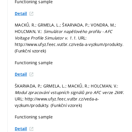
Functioning sample
Detail
MACKŮ, R.; GRMELA, L.; ŠKARVADA, P.; VONDRA, M.;
HOLCMAN, V.:
Simulátor napěťového profilu - AFC
Voltage Profile Simulator v. 1.1
. URL:
http://www.ufyz.feec.vutbr.cz/veda-a-vyzkum/produkty.
(Funkční vzorek)
Functioning sample
Detail
ŠKARVADA, P.; GRMELA, L.; MACKŮ, R.; HOLCMAN, V.:
Modul zpracování vstupních signálů pro AFC verze 2kW
.
URL: http://www.ufyz.feec.vutbr.cz/veda-a-
vyzkum/produkty. (Funkční vzorek)
Functioning sample
Detail