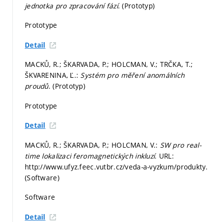
jednotka pro zpracování fází
. (Prototyp)
Prototype
Detail
MACKŮ, R.; ŠKARVADA, P.; HOLCMAN, V.; TRČKA, T.;
ŠKVARENINA, Ľ.:
Systém pro měření anomálních
proudů
. (Prototyp)
Prototype
Detail
MACKŮ, R.; ŠKARVADA, P.; HOLCMAN, V.:
SW pro real-
time lokalizaci feromagnetických inkluzí
. URL:
http://www.ufyz.feec.vutbr.cz/veda-a-vyzkum/produkty.
(Software)
Software
Detail