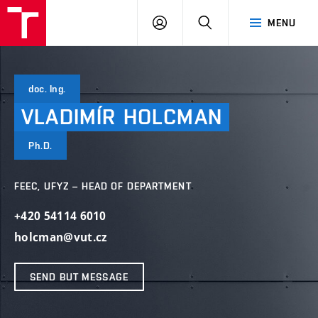
VUT
LOG
SEARCH
MENU
IN
doc. Ing.
VLADIMÍR
HOLCMAN
Ph.D.
FEEC, UFYZ – HEAD OF DEPARTMENT
+420 54114 6010
holcman@vut.cz
SEND BUT MESSAGE