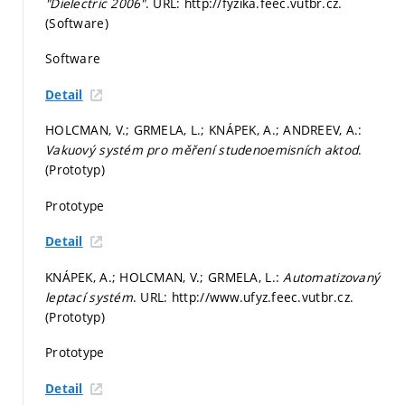
"Dielectric 2006"
. URL: http://fyzika.feec.vutbr.cz.
(Software)
Software
Detail
HOLCMAN, V.; GRMELA, L.; KNÁPEK, A.; ANDREEV, A.:
Vakuový systém pro měření studenoemisních aktod
.
(Prototyp)
Prototype
Detail
KNÁPEK, A.; HOLCMAN, V.; GRMELA, L.:
Automatizovaný
leptací systém
. URL: http://www.ufyz.feec.vutbr.cz.
(Prototyp)
Prototype
Detail