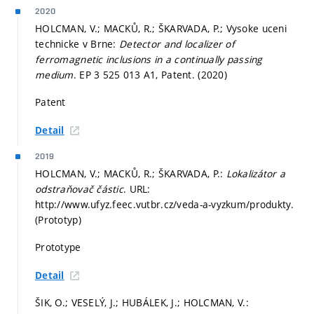
2020
HOLCMAN, V.; MACKŮ, R.; ŠKARVADA, P.; Vysoke uceni
technicke v Brne:
Detector and localizer of
ferromagnetic inclusions in a continually passing
medium
. EP 3 525 013 A1, Patent. (2020)
Patent
Detail
2019
HOLCMAN, V.; MACKŮ, R.; ŠKARVADA, P.:
Lokalizátor a
odstraňovač částic
. URL:
http://www.ufyz.feec.vutbr.cz/veda-a-vyzkum/produkty.
(Prototyp)
Prototype
Detail
ŠIK, O.; VESELÝ, J.; HUBÁLEK, J.; HOLCMAN, V.: