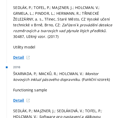
SEDLÁK, P.; TOFEL, P.; MAJZNER, J.; HOLCMAN, V.;
GRMELA, L.; PINDOR, L.; HERMANN, R.; TŘINECKÉ
ŽELEZÁRNY, a. s., Třinec, Staré Město, CZ Vysoké učení
technické v Brně, Brno, CZ:
Zařízení k provádění detekce
rozměrových a tvarových vad plynule litých předlitků
.
30487, Užitný vzor. (2017)
Utility model
Detail
2016
ŠKARVADA, P.; MACKŮ, R.; HOLCMAN, V.:
Monitor
kovových inkluzí pásového dopravníku
. (Funkční vzorek)
Functioning sample
Detail
SEDLÁK, P.; MAJZNER, J.; SEDLÁKOVÁ, V.; TOFEL, P.;
HOLCMAN, V.:
Software pro nastavení a dálkovou