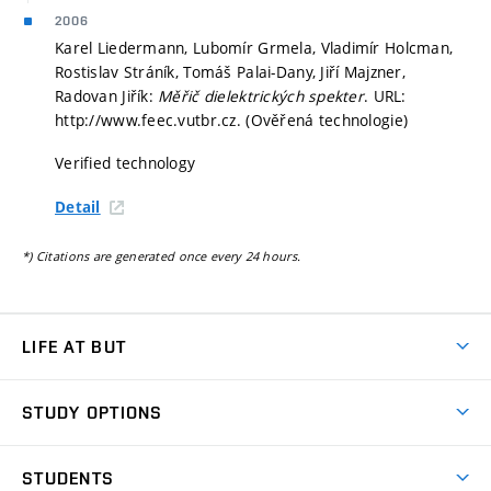
2006
Karel Liedermann, Lubomír Grmela, Vladimír Holcman,
Rostislav Stráník, Tomáš Palai-Dany, Jiří Majzner,
Radovan Jiřík:
Měřič dielektrických spekter
. URL:
http://www.feec.vutbr.cz. (Ověřená technologie)
Verified technology
Detail
*) Citations are generated once every 24 hours.
LIFE AT BUT
BUT Ambience
STUDY OPTIONS
Spaces
Join BUT
Dormitories
STUDENTS