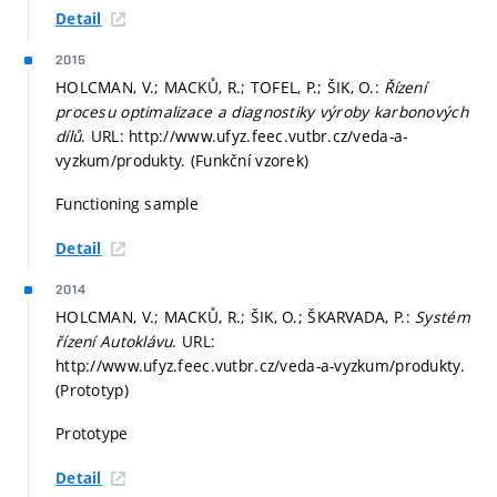
Detail
2015
HOLCMAN, V.; MACKŮ, R.; TOFEL, P.; ŠIK, O.:
Řízení
procesu optimalizace a diagnostiky výroby karbonových
dílů
. URL: http://www.ufyz.feec.vutbr.cz/veda-a-
vyzkum/produkty. (Funkční vzorek)
Functioning sample
Detail
2014
HOLCMAN, V.; MACKŮ, R.; ŠIK, O.; ŠKARVADA, P.:
Systém
řízení Autoklávu
. URL:
http://www.ufyz.feec.vutbr.cz/veda-a-vyzkum/produkty.
(Prototyp)
Prototype
Detail