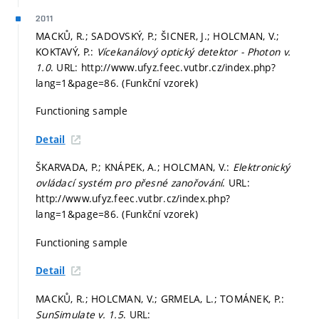
2011
MACKŮ, R.; SADOVSKÝ, P.; ŠICNER, J.; HOLCMAN, V.;
KOKTAVÝ, P.:
Vícekanálový optický detektor - Photon v.
1.0
. URL: http://www.ufyz.feec.vutbr.cz/index.php?
lang=1&page=86. (Funkční vzorek)
Functioning sample
Detail
ŠKARVADA, P.; KNÁPEK, A.; HOLCMAN, V.:
Elektronický
ovládací systém pro přesné zanořování
. URL:
http://www.ufyz.feec.vutbr.cz/index.php?
lang=1&page=86. (Funkční vzorek)
Functioning sample
Detail
MACKŮ, R.; HOLCMAN, V.; GRMELA, L.; TOMÁNEK, P.:
SunSimulate v. 1.5
. URL: