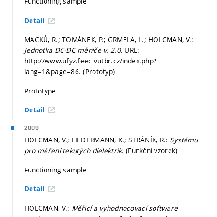
Functioning sample
Detail
MACKŮ, R.; TOMÁNEK, P.; GRMELA, L.; HOLCMAN, V.:
Jednotka DC-DC měniče v. 2.0
. URL:
http://www.ufyz.feec.vutbr.cz/index.php?
lang=1&page=86. (Prototyp)
Prototype
Detail
2009
HOLCMAN, V.; LIEDERMANN, K.; STRÁNÍK, R.:
Systému
pro měření tekutých dielektrik
. (Funkční vzorek)
Functioning sample
Detail
HOLCMAN, V.:
Měřicí a vyhodnocovací software