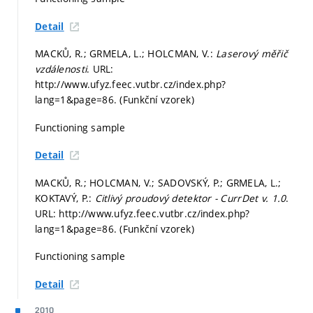
Detail
MACKŮ, R.; GRMELA, L.; HOLCMAN, V.:
Laserový měřič
vzdálenosti
. URL:
http://www.ufyz.feec.vutbr.cz/index.php?
lang=1&page=86. (Funkční vzorek)
Functioning sample
Detail
MACKŮ, R.; HOLCMAN, V.; SADOVSKÝ, P.; GRMELA, L.;
KOKTAVÝ, P.:
Citlivý proudový detektor - CurrDet v. 1.0
.
URL: http://www.ufyz.feec.vutbr.cz/index.php?
lang=1&page=86. (Funkční vzorek)
Functioning sample
Detail
2010