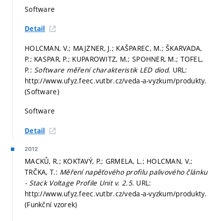
Software
Detail
HOLCMAN, V.; MAJZNER, J.; KAŠPAREC, M.; ŠKARVADA,
P.; KASPAR, P.; KUPAROWITZ, M.; SPOHNER, M.; TOFEL,
P.:
Software měření charakteristik LED diod
. URL:
http://www.ufyz.feec.vutbr.cz/veda-a-vyzkum/produkty.
(Software)
Software
Detail
2012
MACKŮ, R.; KOKTAVÝ, P.; GRMELA, L.; HOLCMAN, V.;
TRČKA, T.:
Měření napěťového profilu palivového článku
- Stack Voltage Profile Unit v. 2.5
. URL:
http://www.ufyz.feec.vutbr.cz/veda-a-vyzkum/produkty.
(Funkční vzorek)