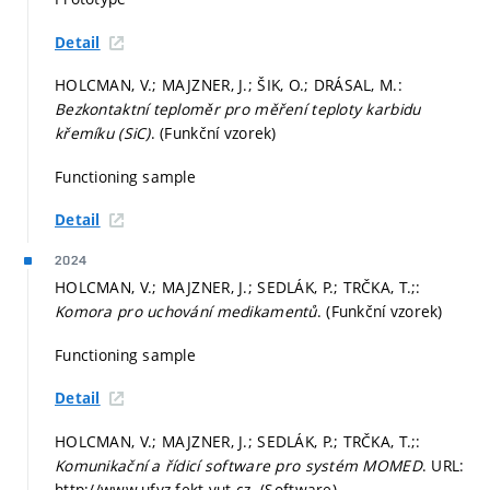
Detail
HOLCMAN, V.; MAJZNER, J.; ŠIK, O.; DRÁSAL, M.:
Bezkontaktní teploměr pro měření teploty karbidu
křemíku (SiC)
. (Funkční vzorek)
Functioning sample
Detail
2024
HOLCMAN, V.; MAJZNER, J.; SEDLÁK, P.; TRČKA, T.;:
Komora pro uchování medikamentů
. (Funkční vzorek)
Functioning sample
Detail
HOLCMAN, V.; MAJZNER, J.; SEDLÁK, P.; TRČKA, T.;:
Komunikační a řídicí software pro systém MOMED
. URL:
http://www.ufyz.fekt.vut.cz. (Software)