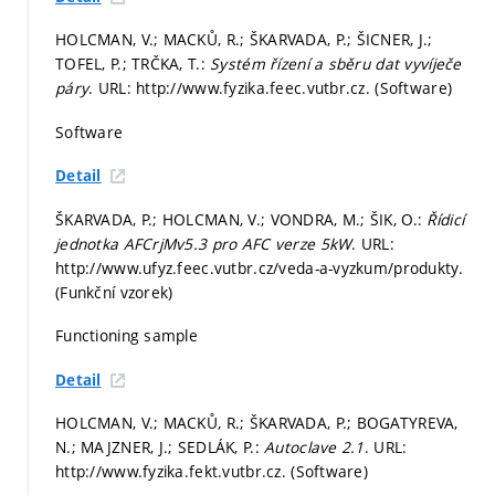
HOLCMAN, V.; MACKŮ, R.; ŠKARVADA, P.; ŠICNER, J.;
TOFEL, P.; TRČKA, T.:
Systém řízení a sběru dat vyvíječe
páry
. URL: http://www.fyzika.feec.vutbr.cz. (Software)
Software
Detail
ŠKARVADA, P.; HOLCMAN, V.; VONDRA, M.; ŠIK, O.:
Řídicí
jednotka AFCrjMv5.3 pro AFC verze 5kW
. URL:
http://www.ufyz.feec.vutbr.cz/veda-a-vyzkum/produkty.
(Funkční vzorek)
Functioning sample
Detail
HOLCMAN, V.; MACKŮ, R.; ŠKARVADA, P.; BOGATYREVA,
N.; MAJZNER, J.; SEDLÁK, P.:
Autoclave 2.1
. URL:
http://www.fyzika.fekt.vutbr.cz. (Software)