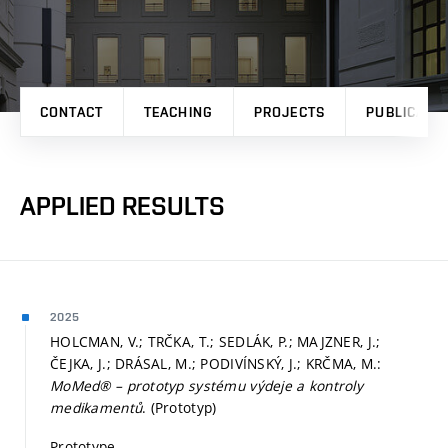
CONTACT
TEACHING
PROJECTS
PUBLICATI
APPLIED RESULTS
2025
HOLCMAN, V.; TRČKA, T.; SEDLÁK, P.; MAJZNER, J.;
ČEJKA, J.; DRÁSAL, M.; PODIVÍNSKÝ, J.; KRČMA, M.:
MoMed® – prototyp systému výdeje a kontroly
medikamentů
. (Prototyp)
Prototype