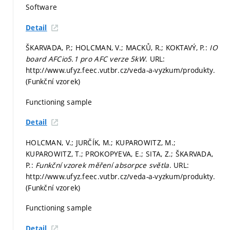
Software
Detail
ŠKARVADA, P.; HOLCMAN, V.; MACKŮ, R.; KOKTAVÝ, P.:
IO
board AFCio5.1 pro AFC verze 5kW
. URL:
http://www.ufyz.feec.vutbr.cz/veda-a-vyzkum/produkty.
(Funkční vzorek)
Functioning sample
Detail
HOLCMAN, V.; JURČÍK, M.; KUPAROWITZ, M.;
KUPAROWITZ, T.; PROKOPYEVA, E.; SITA, Z.; ŠKARVADA,
P.:
Funkční vzorek měření absorpce světla
. URL:
http://www.ufyz.feec.vutbr.cz/veda-a-vyzkum/produkty.
(Funkční vzorek)
Functioning sample
Detail