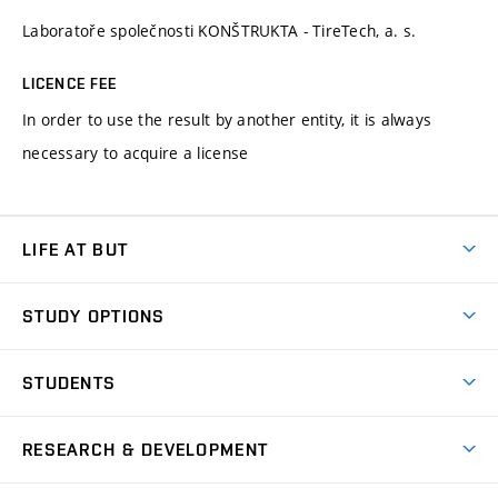
Laboratoře společnosti KONŠTRUKTA - TireTech, a. s.
LICENCE FEE
In order to use the result by another entity, it is always
necessary to acquire a license
LIFE AT BUT
BUT Ambience
STUDY OPTIONS
Spaces
Join BUT
Dormitories
STUDENTS
Short-term studies
Refectories
Courses
Study Regulations
Going Abroad
Scholarships
Degree studies in English
RESEARCH & DEVELOPMENT
Sport
Study programmes
Personal Data Protection
Admission Office
Social Safety
Degree studies in Czech
Brno
Research & Development