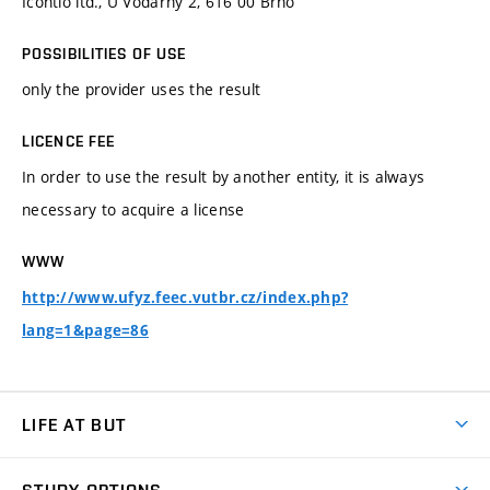
Icontio ltd., U Vodárny 2, 616 00 Brno
POSSIBILITIES OF USE
only the provider uses the result
LICENCE FEE
In order to use the result by another entity, it is always
necessary to acquire a license
WWW
http://www.ufyz.feec.vutbr.cz/index.php?
lang=1&page=86
LIFE AT BUT
BUT Ambience