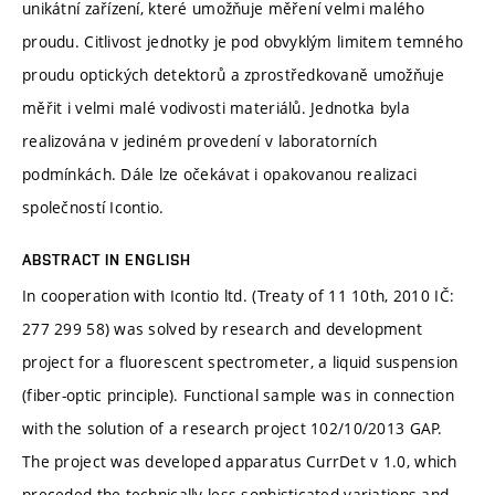
unikátní zařízení, které umožňuje měření velmi malého
proudu. Citlivost jednotky je pod obvyklým limitem temného
proudu optických detektorů a zprostředkovaně umožňuje
měřit i velmi malé vodivosti materiálů. Jednotka byla
realizována v jediném provedení v laboratorních
podmínkách. Dále lze očekávat i opakovanou realizaci
společností Icontio.
ABSTRACT IN ENGLISH
In cooperation with Icontio ltd. (Treaty of 11 10th, 2010 IČ:
277 299 58) was solved by research and development
project for a fluorescent spectrometer, a liquid suspension
(fiber-optic principle). Functional sample was in connection
with the solution of a research project 102/10/2013 GAP.
The project was developed apparatus CurrDet v 1.0, which
preceded the technically less sophisticated variations and