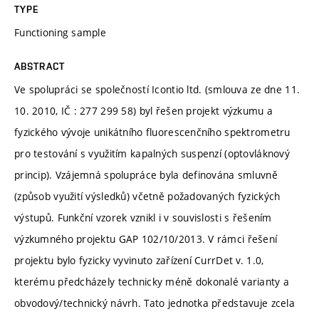
TYPE
Functioning sample
ABSTRACT
Ve spolupráci se společností Icontio ltd. (smlouva ze dne 11.
10. 2010, IČ : 277 299 58) byl řešen projekt výzkumu a
fyzického vývoje unikátního fluorescenčního spektrometru
pro testování s využitím kapalných suspenzí (optovláknový
princip). Vzájemná spolupráce byla definována smluvně
(způsob využití výsledků) včetně požadovaných fyzických
výstupů. Funkční vzorek vznikl i v souvislosti s řešením
výzkumného projektu GAP 102/10/2013. V rámci řešení
projektu bylo fyzicky vyvinuto zařízení CurrDet v. 1.0,
kterému předcházely technicky méně dokonalé varianty a
obvodový/technický návrh. Tato jednotka představuje zcela