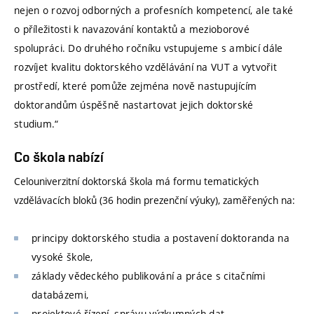
nejen o rozvoj odborných a profesních kompetencí, ale také
o příležitosti k navazování kontaktů a mezioborové
spolupráci. Do druhého ročníku vstupujeme s ambicí dále
rozvíjet kvalitu doktorského vzdělávání na VUT a vytvořit
prostředí, které pomůže zejména nově nastupujícím
doktorandům úspěšně nastartovat jejich doktorské
studium.“
Co škola nabízí
Celouniverzitní doktorská škola má formu tematických
vzdělávacích bloků (36 hodin prezenční výuky), zaměřených na:
principy doktorského studia a postavení doktoranda na
vysoké škole,
základy vědeckého publikování a práce s citačními
databázemi,
projektové řízení, správu výzkumných dat