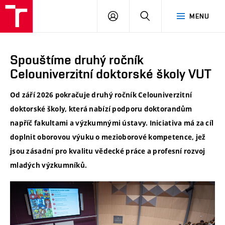
VUT
PŘIHLÁSIT
HLEDAT
MENU
SE
Spouštíme druhý ročník
Celouniverzitní doktorské školy VUT
Od září 2026 pokračuje druhý ročník Celouniverzitní
doktorské školy, která nabízí podporu doktorandům
napříč fakultami a výzkumnými ústavy. Iniciativa má za cíl
doplnit oborovou výuku o mezioborové kompetence, jež
jsou zásadní pro kvalitu vědecké práce a profesní rozvoj
mladých výzkumníků.