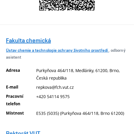
Fakulta chemická
Ústav chemie a technologie ochrany životního prostředí
, odborný
asistent
Adresa
Purkyňova 464/118, Medlánky, 61200, Brno,
Česká republika
E-mail
repkova@fch.vut.cz
Pracovní
+420 54114 9575
telefon
Místnost
E535 (5035) (Purkyňova 464/118, Brno 61200)
Rektorát VUT