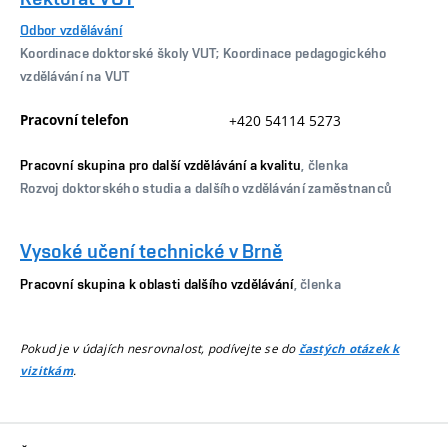
Odbor vzdělávání
Koordinace doktorské školy VUT; Koordinace pedagogického
vzdělávání na VUT
Pracovní telefon
+420 54114 5273
Pracovní skupina pro další vzdělávání a kvalitu
, členka
Rozvoj doktorského studia a dalšího vzdělávání zaměstnanců
Vysoké učení technické v Brně
Pracovní skupina k oblasti dalšího vzdělávání
, členka
Pokud je v údajích nesrovnalost, podívejte se do
častých otázek k
.
vizitkám