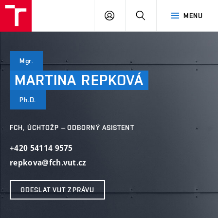
VUT
PŘIHLÁSIT
HLEDAT
MENU
SE
Mgr.
MARTINA
REPKOVÁ
Ph.D.
FCH, ÚCHTOŽP – ODBORNÝ ASISTENT
+420 54114 9575
repkova@fch.vut.cz
ODESLAT VUT ZPRÁVU