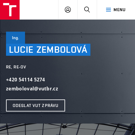
VUT
PŘIHLÁSIT
HLEDAT
MENU
SE
Ing.
LUCIE
ZEMBOLOVÁ
RE, RE-OV
+420 54114 5274
zemboloval@vutbr.cz
ODESLAT VUT ZPRÁVU