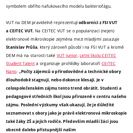
symbolem obřího nafukovacího modelu bakteriofágu.
VUT na DEM pravidelně reprezentují
odborníci z FSI VUT
Na CEITEC VUT se o popularizaci (nejen)
a CEITEC VUT.
elektronové mikroskopie zejména mezi mladými zasazuje
, který zároveň působí i na FSI VUT a kromě
Stanislav Průša
DEM má na starosti také
VUT Junior
,
Letní školu CEITEC
Student Talent
a organizuje prohlídky laboratoří
CEITEC
Nano
.
„
Počty zájemců o přírodovědné a technické obory
dlouhodobě stagnují, nebo dokonce klesají. Je v
celospolečenském zájmu tento trend obrátit. Studenti a
pedagogové středních škol jsou přirozeně v centru našeho
zájmu. Poslední výzkumy však ukazují, že je důležité
seznamovat s obory jako je právě elektronová mikroskopie
také žáky ZŠ a jejich rodiče. Především mladší žáci jsou
obecně daleko přístupnější našim