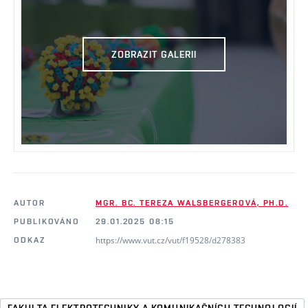
ZOBRAZIT GALERII
AUTOR
MGR. BC. TEREZA WALSBERGEROVÁ, PH.D.
PUBLIKOVÁNO
29.01.2025 08:15
https://www.vut.cz/vut/f19528/d278383
ODKAZ