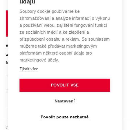
údajů
Zahraniční spolupráce
Systém zajišťování kvality výzkumu
Profil univerzity
Spolupráce se školami
Soubory cookie používáme ke
Vysoké
Výzkumné infrastruktury
shromažďování a analýze informací o výkonu
Udržitelná univerzita
učení
Služby univerzity
Transfer znalostí
a používání webu, zajištění fungování funkcí
technické
Podnikavá univerzita / ContriBUTe
Mezinárodní dohody
ze sociálních médií a ke zlepšení a
Open Science
v
Bezpečná univerzita
přizpůsobení obsahu a reklam. Se souhlasem
Univerzitní sítě
Brně
Projekty
můžeme také předávat marketingovým
VYSOKÉ UČENÍ TECHNICKÉ V BRNĚ
Vyznamenání
platformám některé osobní údaje pro
Projekty ze strukturálních fondů
Antonínská 548/1
www.vut.cz
marketingové účely.
Organizační struktura
602 00 Brno
vut@vutbr.cz
Specifický výzkum
Zjistit více
Úřední deska
Ochrana osobních údajů
POVOLIT VŠE
(externí
Pracovní příležitosti
Nastavení
odkaz)
Podpora a rozvoj zaměstnanců a studujících
Povolit pouze nezbytné
Rovné příležitosti
Copyright © 2026 VUT
Sociální bezpečí