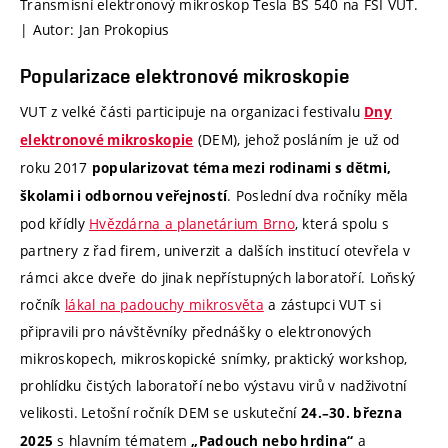
Transmisní elektronový mikroskop Tesla BS 540 na FSI VUT.
| Autor: Jan Prokopius
Popularizace elektronové mikroskopie
VUT z velké části participuje na organizaci festivalu
Dny
(DEM), jehož posláním je už od
elektronové mikroskopie
roku 2017
popularizovat téma mezi rodinami s dětmi,
. Poslední dva ročníky měla
školami i odbornou veřejností
pod křídly
Hvězdárna a planetárium Brno
, která spolu s
partnery z řad firem, univerzit a dalších institucí otevřela v
rámci akce dveře do jinak nepřístupných laboratoří. Loňský
ročník
lákal na padouchy mikrosvěta
a zástupci VUT si
připravili pro návštěvníky přednášky o elektronových
mikroskopech, mikroskopické snímky, praktický workshop,
prohlídku čistých laboratoří nebo výstavu virů v nadživotní
velikosti.
Letošní ročník DEM se uskuteční
24.–30. března
s hlavním tématem
a
2025
„Padouch nebo hrdina“