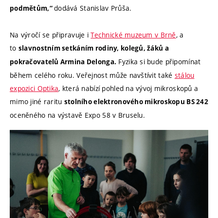
dodává
Stanislav Průša.
podmětům,“
Na výročí se připravuje i
Technické muzeum v Brně
, a
to
slavnostním setkáním rodiny, kolegů, žáků a
Fyzika si bude připomínat
pokračovatelů Armina Delonga.
během celého roku. Veřejnost může navštívit také
stálou
expozici Optika
, která nabízí pohled na vývoj mikroskopů a
mimo jiné raritu
stolního elektronového mikroskopu BS 242
oceněného na výstavě Expo 58 v Bruselu.