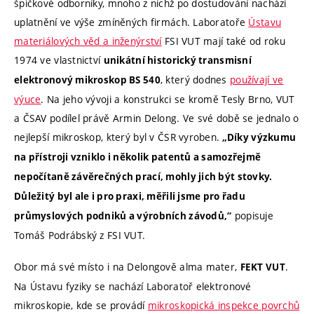
špičkové odborníky, mnoho z nichž po dostudování nachází
uplatnění ve výše zmíněných firmách. Laboratoře
Ústavu
materiálových věd a inženýrství
FSI VUT mají také od roku
1974 ve vlastnictví
unikátní historický transmisní
, který dodnes
používají ve
elektronový mikroskop BS 540
výuce
. Na jeho vývoji a konstrukci se kromě Tesly Brno, VUT
a ČSAV podílel právě Armin Delong. Ve své době se jednalo o
nejlepší mikroskop, který byl v ČSR vyroben.
„Díky výzkumu
na přístroji vzniklo i několik patentů a samozřejmě
nepočítaně závěrečných prací, mohly jich být stovky.
Důležitý byl ale i pro praxi, měřili jsme pro řadu
popisuje
průmyslových podniků a výrobních závodů,“
Tomáš Podrábský z FSI VUT.
Obor má své místo i na Delongově alma mater,
.
FEKT VUT
Na Ústavu fyziky se nachází Laboratoř elektronové
mikroskopie, kde se provádí
mikroskopická inspekce povrchů