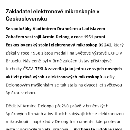
Zakladatel elektronové mikroskopie v
Československu
Se spolužáky Vladimírem Drahošem a Ladislavem
Zobačem sestrojil Armin Delong v roce 1951 první
, který
československý stolní elektronový mikroskop BS 242
získal v roce 1958 zlatou medaili na Světové výstavě EXPO v
Bruselu. Následně byl v Brně založen Ústav přístrojové
techniky ČSAV.
TESLA zavedla jako jednu ze svých nosných
a díky
aktivit právě výrobu elektronových mikroskopů
Delongovým myšlenkám se tak stala na dvacet let světovou
špičkou v oboru.
Dědictví Armina Delonga přežívá právě v brněnských
špičkových firmách a institucích zabývajících se elektronovou
mikroskopií – například v Delong Instruments, kde profesor
ještě v pokročilém věku pracoval.
„Vychováte-li dobré žáky,