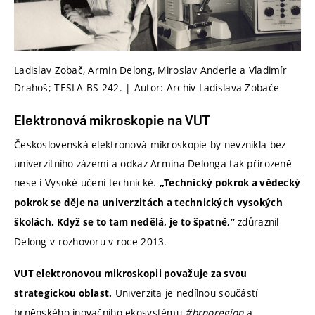
Ladislav Zobač, Armin Delong, Miroslav Anderle a Vladimír
Drahoš; TESLA BS 242. | Autor: Archiv Ladislava Zobače
Elektronová mikroskopie na VUT
Československá elektronová mikroskopie by nevznikla bez
univerzitního zázemí a odkaz Armina Delonga tak přirozeně
nese i Vysoké učení technické.
„Technický pokrok a vědecký
pokrok se děje na univerzitách a technických vysokých
zdůraznil
školách. Když se to tam nedělá, je to špatné,”
Delong v rozhovoru v roce 2013.
VUT elektronovou mikroskopii považuje za svou
Univerzita je nedílnou součástí
strategickou oblast.
brněnského inovačního ekosystému
#brnoregion
a