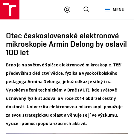
VUT
PŘIHLÁSIT
HLEDAT
MENU
SE
Otec československé elektronové
mikroskopie Armin Delong by oslavil
100 let
Brno je na světové špičce elektronové mikroskopie. Těží
především z dědictví vědce, fyzika a vysokoškolského
pedagoga Armina Delonga, jehož odkaz je silný i na
Vysokém učení technickém v Brně (VUT), kde světově
uznávaný fyzik studoval a v roce 2014 obdržel čestný
doktorát. Univerzita elektronovou mikroskopii považuje
za svou strategickou oblast a věnuje se jí ve výzkumu,
výuce i pomocí popularizačních aktivit.