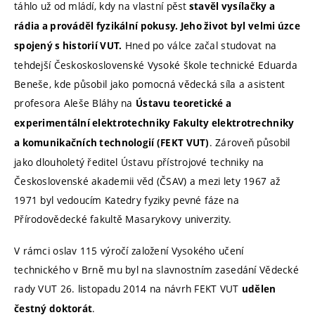
táhlo už od mládí, kdy na vlastní pěst
stavěl vysílačky a
rádia a prováděl fyzikální pokusy. Jeho život byl velmi úzce
Hned po válce začal studovat na
spojený s historií VUT.
tehdejší Českoskoslovenské Vysoké škole technické Eduarda
Beneše, kde působil jako pomocná vědecká síla a asistent
profesora Aleše Bláhy na
Ústavu teoretické a
experimentální elektrotechniky Fakulty elektrotrechniky
. Zároveň působil
a komunikačních technologií (FEKT VUT)
jako dlouholetý ředitel Ústavu přístrojové techniky na
Československé akademii věd (ČSAV) a mezi lety 1967 až
1971 byl vedoucím Katedry fyziky pevné fáze na
Přírodovědecké fakultě Masarykovy univerzity.
V rámci oslav 115 výročí založení Vysokého učení
technického v Brně mu byl na slavnostním zasedání Vědecké
rady VUT 26. listopadu 2014 na návrh FEKT VUT
udělen
.
čestný doktorát