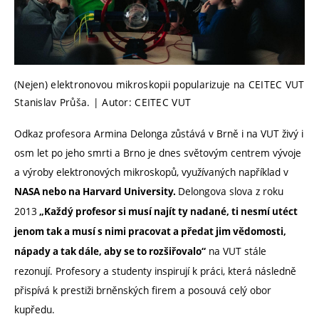
(Nejen) elektronovou mikroskopii popularizuje na CEITEC VUT
Stanislav Průša. | Autor: CEITEC VUT
Odkaz profesora Armina Delonga zůstává v Brně i na VUT živý i
osm let po jeho smrti a Brno je dnes světovým centrem vývoje
a výroby elektronových mikroskopů, využívaných například v
Delongova slova z roku
NASA nebo na Harvard University.
2013
„Každý profesor si musí najít ty nadané, ti nesmí utéct
jenom tak a musí s nimi pracovat a předat jim vědomosti,
na VUT stále
nápady a tak dále, aby se to rozšiřovalo“
rezonují. Profesory a studenty inspirují k práci, která následně
přispívá k prestiži brněnských firem a posouvá celý obor
kupředu.