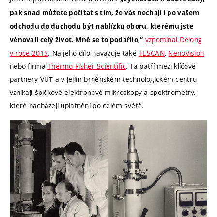
pak snad můžete počítat s tím, že vás nechají i po vašem
odchodu do důchodu být nablízku oboru, kterému jste
vzpomínal Delong
věnovali celý život. Mně se to podařilo,“
v roce 2015
. Na jeho dílo navazuje také
TESCAN
,
NenoVision
nebo firma
T
hermo Fishe
r
Scienti
fic
. Ta patří mezi klíčové
partnery VUT a v jejím brněnském technologickém centru
vznikají špičkové elektronové mikroskopy a spektrometry,
které nacházejí uplatnění po celém světě.