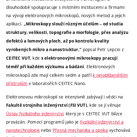
dlouhodobě spolupracuje s místními institucemi a firmami
na vývoji elektronových mikroskopů, nových metod a jejich
aplikací.
„Mikroskopy slouží různým účelům – od studia
struktury, velikosti, topografie a morfologie, přes analýzu
defektů a lomových ploch, až po kontrolu kvality
popsal Petr Lepcio z
vyrobených mikro a nanostruktur,“
, kde
CEITEC VUT
s elektronovými mikroskopy pracují
. Elektronových
téměř při každém výzkumu a bádání
mikroskopů zde mají celkem sedm a patří
k nejoblíbenějším
přístrojům
v laboratořích CEITEC Nano.
Elektronovou mikroskopií se intenzivně zabývají i vědci na
, kde se jí věnuje
Fakultě strojního inženýrství (FSI VUT)
Ústav fyzikálního inženýrství
, který je s CEITEC VUT blízce
provázán. Pomocí programů jako je
Fyzikální inženýrství a
nanotechnologie
nebo
Přesná mechanika a optika
vychovává