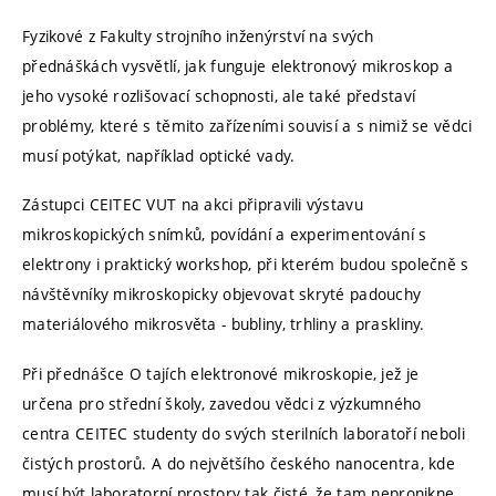
Fyzikové z Fakulty strojního inženýrství na svých
přednáškách vysvětlí, jak funguje elektronový mikroskop a
jeho vysoké rozlišovací schopnosti, ale také představí
problémy, které s těmito zařízeními souvisí a s nimiž se vědci
musí potýkat, například optické vady.
Zástupci CEITEC VUT na akci připravili výstavu
mikroskopických snímků, povídání a experimentování s
elektrony i praktický workshop, při kterém budou společně s
návštěvníky mikroskopicky objevovat skryté padouchy
materiálového mikrosvěta - bubliny, trhliny a praskliny.
Při přednášce O tajích elektronové mikroskopie, jež je
určena pro střední školy, zavedou vědci z výzkumného
centra CEITEC studenty do svých sterilních laboratoří neboli
čistých prostorů. A do největšího českého nanocentra, kde
musí být laboratorní prostory tak čisté, že tam nepronikne