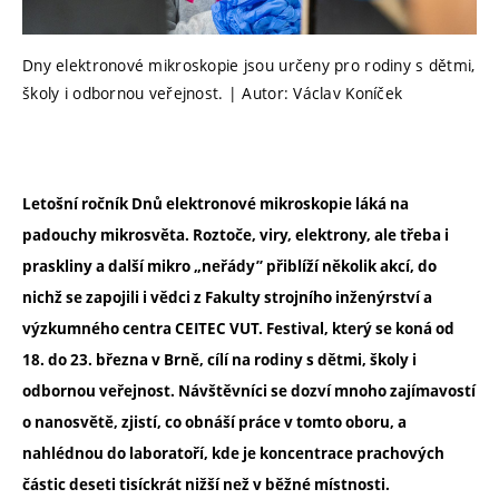
Dny elektronové mikroskopie jsou určeny pro rodiny s dětmi,
školy i odbornou veřejnost. | Autor: Václav Koníček
Letošní ročník Dnů elektronové mikroskopie láká na
padouchy mikrosvěta. Roztoče, viry, elektrony, ale třeba i
praskliny a další mikro „neřády” přiblíží několik akcí, do
nichž se zapojili i vědci z Fakulty strojního inženýrství a
výzkumného centra CEITEC VUT. Festival, který se koná od
18. do 23. března v Brně, cílí na rodiny s dětmi, školy i
odbornou veřejnost. Návštěvníci se dozví mnoho zajímavostí
o nanosvětě, zjistí, co obnáší práce v tomto oboru, a
nahlédnou do laboratoří, kde je koncentrace prachových
částic deseti tisíckrát nižší než v běžné místnosti.