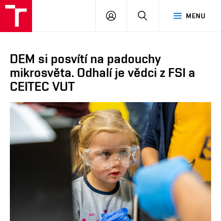
VUT
PŘIHLÁSIT
HLEDAT
MENU
SE
DEM si posvítí na padouchy
mikrosvěta. Odhalí je vědci z FSI a
CEITEC VUT