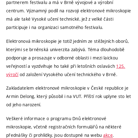
partnerem festivalu a má v Brně vývojové a výrobní
centrum. Významný podíl na rozvoji elektronové mikroskopie
má ale také Vysoké učení technické, jež z velké části
participuje i na organizaci samotného festivalu.
Elektronová mikroskopie je totiž jedním ze stěžejních oborů,
kterými se brněnská univerzita zabývá. Téma dlouhodobě
podporuje a prosazuje v odborné oblasti i mezi laickou
veřejností a vyzdvihuje ho také při letošních oslavách
125.
výročí
od založení Vysokého učení technického v Brně.
Zakladatelem elektronové mikroskopie v České republice je
Armin Delong, který působil i na VUT. Příští rok uplyne sto let
od jeho narození.
Veškeré informace o programu Dnů elektronové
mikroskopie, včetně registračních formulářů na některé
přednášky či prohlídky, jsou dostupné na webu
akce
.