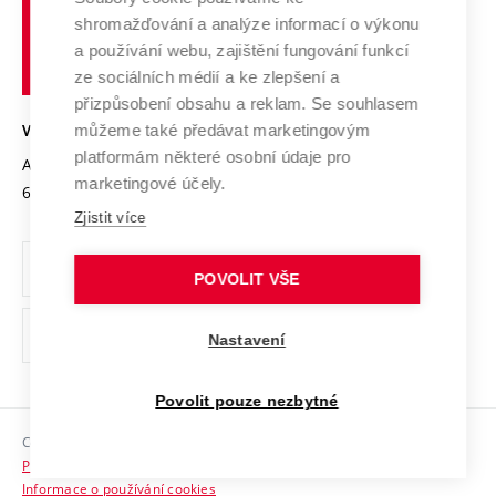
Vysoké
Výzkumné infrastruktury
shromažďování a analýze informací o výkonu
Udržitelná univerzita
učení
Služby univerzity
Transfer znalostí
a používání webu, zajištění fungování funkcí
technické
Podnikavá univerzita / ContriBUTe
Mezinárodní dohody
ze sociálních médií a ke zlepšení a
Open Science
v
Bezpečná univerzita
přizpůsobení obsahu a reklam. Se souhlasem
Univerzitní sítě
Brně
Projekty
můžeme také předávat marketingovým
VYSOKÉ UČENÍ TECHNICKÉ V BRNĚ
Vyznamenání
platformám některé osobní údaje pro
Projekty ze strukturálních fondů
Antonínská 548/1
www.vut.cz
marketingové účely.
Organizační struktura
602 00 Brno
vut@vutbr.cz
Specifický výzkum
Zjistit více
Úřední deska
Ochrana osobních údajů
POVOLIT VŠE
(externí
Pracovní příležitosti
Nastavení
odkaz)
Podpora a rozvoj zaměstnanců a studujících
Povolit pouze nezbytné
Rovné příležitosti
Copyright © 2026 VUT
Sociální bezpečí
Prohlášení o přístupnosti
HR Award
Informace o používání cookies