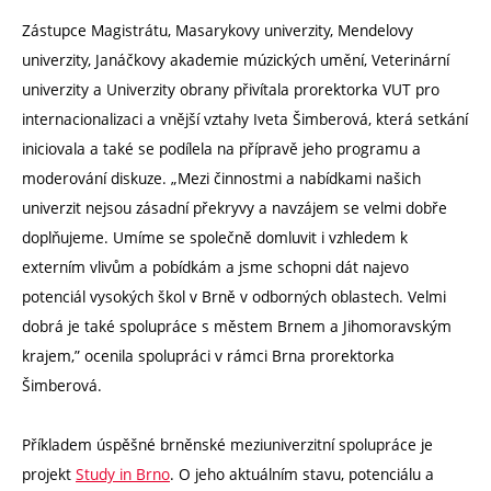
Zástupce Magistrátu, Masarykovy univerzity, Mendelovy
univerzity, Janáčkovy akademie múzických umění, Veterinární
univerzity a Univerzity obrany přivítala prorektorka VUT pro
internacionalizaci a vnější vztahy Iveta Šimberová, která setkání
iniciovala a také se podílela na přípravě jeho programu a
moderování diskuze. „Mezi činnostmi a nabídkami našich
univerzit nejsou zásadní překryvy a navzájem se velmi dobře
doplňujeme. Umíme se společně domluvit i vzhledem k
externím vlivům a pobídkám a jsme schopni dát najevo
potenciál vysokých škol v Brně v odborných oblastech. Velmi
dobrá je také spolupráce s městem Brnem a Jihomoravským
krajem,” ocenila spolupráci v rámci Brna prorektorka
Šimberová.
Příkladem úspěšné brněnské meziuniverzitní spolupráce je
projekt
Study in Brno
. O jeho aktuálním stavu, potenciálu a