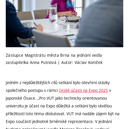
Zástupce Magistrátu města Brna na jednání vedla
zastupitelka Anna Putnová | Autor: Václav Koníček
Jedním z nejdůležitějších cílů setkání bylo otevření otázky
společného postupu v rámci
české účasti na Expo 2025
v
japonské Ósace. „Pro VUT jako technicky orientovanou
univerzitu je účast na Expo důležitá a setkání bylo skvělou
příležitostí toto téma diskutovat. VUT má nadále zájem být na
Expo součástí jednotné brněnské reprezentace. V jednání