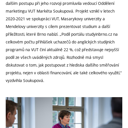
dalším postupu při jeho rozvoji promluvila vedoucí Oddělení
marketingu VUT Markéta Soukupová. Projekt vznikl v letech
2020-2021 ve spolupráci VUT, Masarykovy univerzity a
Mendelovy univerzity s cílem prezentovat studium a další
příležitosti, které Brno nabízí. „Podíl portálu studyinbrno.cz na
celkovém počtu přihlášek uchazečů do anglických studijních
programů na VUT činí aktuálně 22 %, což představuje nejvyšší
podíl ze všech uváděných zdrojů. Rozhodně má smysl
diskutovat o tom, jak postupovat z hlediska dalšího směřování
projektu, nejen v oblasti financování, ale také celkového využití,“
vyzdvihla Soukupová.