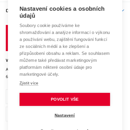
Závěrečné práce
Studium bez bariér
Zpracování osobních údajů uchazečů o studium
Firemní spolupráce
Mezinárodní vědecká rada
Nastavení cookies a osobních
O UNIVERZITĚ
Doktorské studium
Podpora podnikání
E-přihláška
údajů
Zahraniční spolupráce
Systém zajišťování kvality výzkumu
Profil univerzity
Spolupráce se školami
Soubory cookie používáme ke
Vysoké
Výzkumné infrastruktury
shromažďování a analýze informací o výkonu
Udržitelná univerzita
učení
Služby univerzity
Transfer znalostí
a používání webu, zajištění fungování funkcí
technické
Podnikavá univerzita / ContriBUTe
Mezinárodní dohody
ze sociálních médií a ke zlepšení a
Open Science
v
Bezpečná univerzita
přizpůsobení obsahu a reklam. Se souhlasem
Univerzitní sítě
Brně
Projekty
můžeme také předávat marketingovým
VYSOKÉ UČENÍ TECHNICKÉ V BRNĚ
Vyznamenání
platformám některé osobní údaje pro
Projekty ze strukturálních fondů
Antonínská 548/1
www.vut.cz
marketingové účely.
Organizační struktura
602 00 Brno
vut@vutbr.cz
Specifický výzkum
Zjistit více
Úřední deska
Ochrana osobních údajů
POVOLIT VŠE
(externí
Pracovní příležitosti
Nastavení
odkaz)
Podpora a rozvoj zaměstnanců a studujících