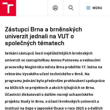
VUT
PŘIHLÁSIT
HLEDAT
MENU
SE
Zástupci Brna a brněnských
univerzit jednali na VUT o
společných tématech
Setkání zástupců šesti nejdůležitějších brněnských
univerzit se zastupitelkou Annou Putnovou a vedoucími
pracovníky Magistrátu města Brna proběhlo 17. ledna na
rektorátu Vysokého učení technického v Brně. Na
programu jednání bylo především prohloubení spolupráce
na blížících se projektech a akcích týkajících se Brna.
Účastníci diskutovali o dalším rozvoji uchazečského
projektu Study in Brno, o účasti brněnských univerzit a
institucí na Expo v japonské Ósace v roce 2025 a o dalších