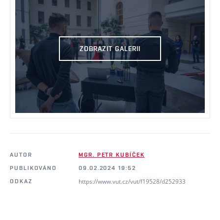
ZOBRAZIT GALERII
AUTOR
MGR. PETR KUBÍČEK
PUBLIKOVÁNO
09.02.2024 19:52
https://www.vut.cz/vut/f19528/d252933
ODKAZ