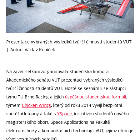
Prezentace vybraných výsledků tvůrčí činnosti studentů VUT
| Autor: Václav Koníček
Na závěr setkání zorganizovala Studentská komora
Akademického senátu VUT prezentaci vybraných výsledků
tvůrčí činnosti studentů VUT. Hosté se seznámili se zástupci
týmu TU Brno Racing a jejich
úspěšnou studentskou formulí
,
týmem
Chicken Wings
, který od roku 2014 vyvíjí bezpilotní
soutěžní letouny a také s
YSpace
, iniciativou studentů nového
magisterského oboru Space Applications na Fakultě
elektrotechniky a komunikačních technologií VUT, jejímž cílem je
vývoj vesmírných satelitů.