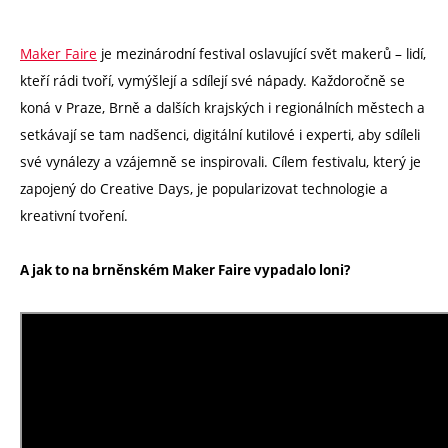
Maker Faire
je mezinárodní festival oslavující svět makerů – lidí,
kteří rádi tvoří, vymýšlejí a sdílejí své nápady. Každoročně se
koná v Praze, Brně a dalších krajských i regionálních městech a
setkávají se tam nadšenci, digitální kutilové i experti, aby sdíleli
své vynálezy a vzájemně se inspirovali. Cílem festivalu, který je
zapojený do Creative Days, je popularizovat technologie a
kreativní tvoření.
A jak to na brněnském Maker Faire vypadalo loni?