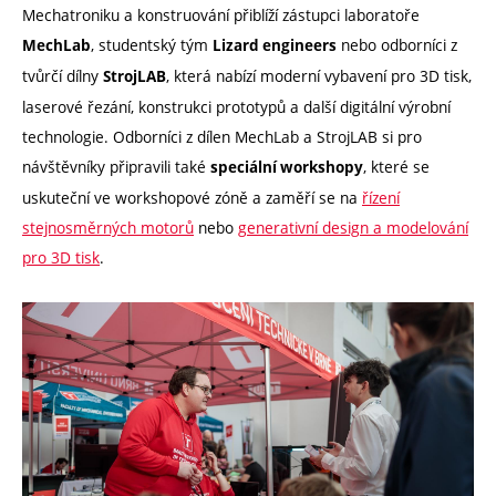
Mechatroniku a konstruování přiblíží zástupci laboratoře
, studentský tým
nebo odborníci z
MechLab
Lizard engineers
tvůrčí dílny
, která nabízí moderní vybavení pro 3D tisk,
StrojLAB
laserové řezání, konstrukci prototypů a další digitální výrobní
technologie. Odborníci z dílen MechLab a StrojLAB si pro
návštěvníky připravili také
, které se
speciální workshopy
uskuteční ve workshopové zóně a zaměří se na
řízení
stejnosměrných motorů
nebo
generativní design a modelování
pro 3D tisk
.