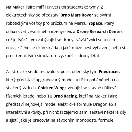
Na Maker Faire míří i univerzitní studentské týmy. Z
elektrotechniky se představí
se svými
Brno Mars Rover
robotickými vozítky pro průzkum na Marsu,
, který
YSpace
odhalí svět vesmírného inženýrství, a
,
Drone Research Center
což je tvůrčí tým zabývající se drony. Návštěvníci se u nich
dozví, z čeho se dron skládá a jaké může nést vybavení, nebo si
prostřednictvím simulátoru vyzkouší s drony létat.
Za strojaře se do festivalu zapojí studentský tým
,
Pneuracer
který představí upgradovaný model autíčka poháněného na
stlačený vzduch,
věnující se stavbě dálkově
Chicken Wings
řízených letadel nebo
, kteří na Maker Faire
TU Brno Racing
představí nejnovější model elektrické formule Dragon e5 a
interaktivní aktivity, při nichž si zájemci sami sestaví některé díly
a zjistí, jaké je pracovat na závodním monopostu formule.