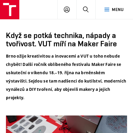
VUT
PŘIHLÁSIT
HLEDAT
MENU
SE
Když se potká technika, nápady a
tvořivost. VUT míří na Maker Faire
Brno ožije kreativitou a inovacemi a VUT u toho nebude
chybět! Další ročník oblíbeného festivalu Maker Faire se
uskuteční o víkendu 18.–19. října na brněnském
výstavišti. Sejdou se tam nadšenci do kutilství, moderních
vynálezů a DIY tvoření, aby objevili makery a jejich
projekty.