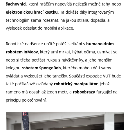
, která hráčům napovídá nejlepší možné tahy, nebo
šachovnici
. Ta dokáže díky integrovaným
elektronickou hrací kostku
technologiím sama rozeznat, na jakou stranu dopadla, a
výsledek odeslat do mobilní aplikace.
Robotické nadšence určitě potěší setkání s
humanoidním
, který umí mrkat, hýbat očima, usmívat se
robotem InMoov
nebo si třeba potřást rukou s návštěvníky, a jeho menším
kolegou
, kterého mohou děti samy
robotem SpongeBob
ovládat a vyzkoušet jeho tanečky. Součástí expozice VUT bude
také počítačově ovládaný
, jehož
robotický manipulátor
rameno má dosah až jeden metr, a
fungující na
roboobrazy
principu polotónování.