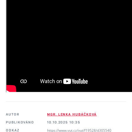
AUTOR
MGR. LENKA HUBÁČKOVÁ
PUBLIKOVÁNO
10.10.2025 10:35
https://www.vut.cz/vut/f19528/d305540
ODKAZ