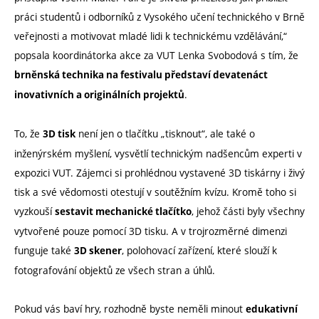
práci studentů i odborníků z Vysokého učení technického v Brně
veřejnosti a motivovat mladé lidi k technickému vzdělávání,“
popsala koordinátorka akce za VUT Lenka Svobodová s tím, že
brněnská technika na festivalu představí devatenáct
.
inovativních a originálních projektů
To, že
není jen o tlačítku „tisknout“, ale také o
3D tisk
inženýrském myšlení, vysvětlí technickým nadšencům experti v
expozici VUT. Zájemci si prohlédnou vystavené 3D tiskárny i živý
tisk a své vědomosti otestují v soutěžním kvízu. Kromě toho si
vyzkouší
, jehož části byly všechny
sestavit mechanické tlačítko
vytvořené pouze pomocí 3D tisku. A v trojrozměrné dimenzi
funguje také
, polohovací zařízení, které slouží k
3D skener
fotografování objektů ze všech stran a úhlů.
Pokud vás baví hry, rozhodně byste neměli minout
edukativní