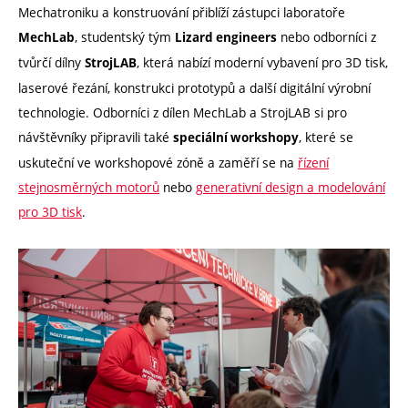
Mechatroniku a konstruování přiblíží zástupci laboratoře
, studentský tým
nebo odborníci z
MechLab
Lizard engineers
tvůrčí dílny
, která nabízí moderní vybavení pro 3D tisk,
StrojLAB
laserové řezání, konstrukci prototypů a další digitální výrobní
technologie. Odborníci z dílen MechLab a StrojLAB si pro
návštěvníky připravili také
, které se
speciální workshopy
uskuteční ve workshopové zóně a zaměří se na
řízení
stejnosměrných motorů
nebo
generativní design a modelování
pro 3D tisk
.