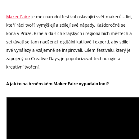
Maker Faire
je mezinárodní festival oslavující svět makerů – lidí,
kteří rádi tvoří, vymýšlejí a sdílejí své nápady. Každoročně se
koná v Praze, Brně a dalších krajských i regionálních městech a
setkávají se tam nadšenci, digitální kutilové i experti, aby sdíleli
své vynálezy a vzájemně se inspirovali. Cílem festivalu, který je
zapojený do Creative Days, je popularizovat technologie a
kreativní tvoření.
A jak to na brněnském Maker Faire vypadalo loni?