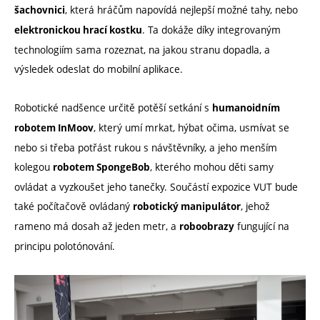
, která hráčům napovídá nejlepší možné tahy, nebo
šachovnici
. Ta dokáže díky integrovaným
elektronickou hrací kostku
technologiím sama rozeznat, na jakou stranu dopadla, a
výsledek odeslat do mobilní aplikace.
Robotické nadšence určitě potěší setkání s
humanoidním
, který umí mrkat, hýbat očima, usmívat se
robotem InMoov
nebo si třeba potřást rukou s návštěvníky, a jeho menším
kolegou
, kterého mohou děti samy
robotem SpongeBob
ovládat a vyzkoušet jeho tanečky. Součástí expozice VUT bude
také počítačově ovládaný
, jehož
robotický manipulátor
rameno má dosah až jeden metr, a
fungující na
roboobrazy
principu polotónování.