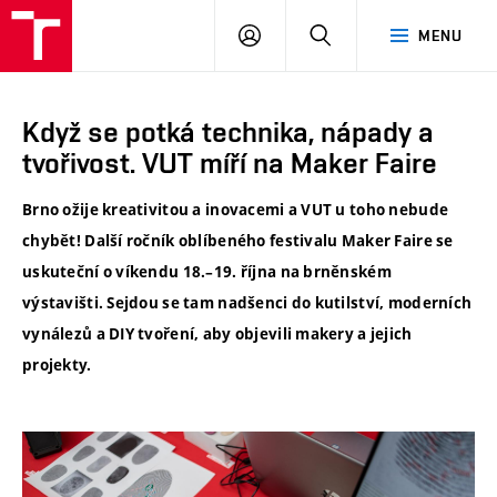
VUT
PŘIHLÁSIT
HLEDAT
MENU
SE
Když se potká technika, nápady a
tvořivost. VUT míří na Maker Faire
Brno ožije kreativitou a inovacemi a VUT u toho nebude
chybět! Další ročník oblíbeného festivalu Maker Faire se
uskuteční o víkendu 18.–19. října na brněnském
výstavišti. Sejdou se tam nadšenci do kutilství, moderních
vynálezů a DIY tvoření, aby objevili makery a jejich
projekty.