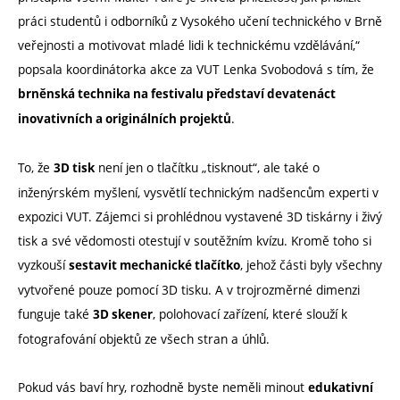
práci studentů i odborníků z Vysokého učení technického v Brně
veřejnosti a motivovat mladé lidi k technickému vzdělávání,“
popsala koordinátorka akce za VUT Lenka Svobodová s tím, že
brněnská technika na festivalu představí devatenáct
.
inovativních a originálních projektů
To, že
není jen o tlačítku „tisknout“, ale také o
3D tisk
inženýrském myšlení, vysvětlí technickým nadšencům experti v
expozici VUT. Zájemci si prohlédnou vystavené 3D tiskárny i živý
tisk a své vědomosti otestují v soutěžním kvízu. Kromě toho si
vyzkouší
, jehož části byly všechny
sestavit mechanické tlačítko
vytvořené pouze pomocí 3D tisku. A v trojrozměrné dimenzi
funguje také
, polohovací zařízení, které slouží k
3D skener
fotografování objektů ze všech stran a úhlů.
Pokud vás baví hry, rozhodně byste neměli minout
edukativní