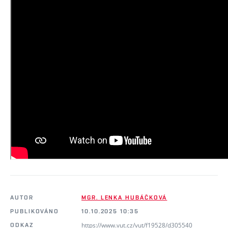
AUTOR
MGR. LENKA HUBÁČKOVÁ
PUBLIKOVÁNO
10.10.2025 10:35
https://www.vut.cz/vut/f19528/d305540
ODKAZ