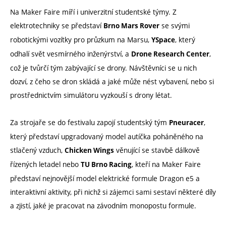
Na Maker Faire míří i univerzitní studentské týmy. Z
elektrotechniky se představí
se svými
Brno Mars Rover
robotickými vozítky pro průzkum na Marsu,
, který
YSpace
odhalí svět vesmírného inženýrství, a
,
Drone Research Center
což je tvůrčí tým zabývající se drony. Návštěvníci se u nich
dozví, z čeho se dron skládá a jaké může nést vybavení, nebo si
prostřednictvím simulátoru vyzkouší s drony létat.
Za strojaře se do festivalu zapojí studentský tým
,
Pneuracer
který představí upgradovaný model autíčka poháněného na
stlačený vzduch,
věnující se stavbě dálkově
Chicken Wings
řízených letadel nebo
, kteří na Maker Faire
TU Brno Racing
představí nejnovější model elektrické formule Dragon e5 a
interaktivní aktivity, při nichž si zájemci sami sestaví některé díly
a zjistí, jaké je pracovat na závodním monopostu formule.