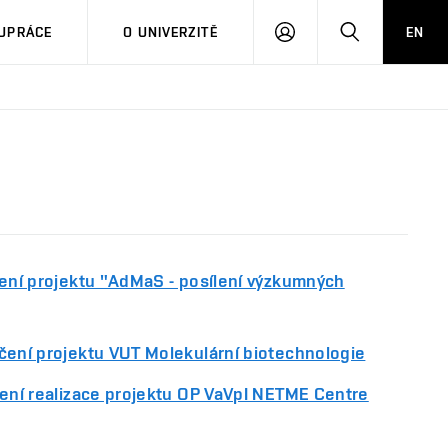
PŘIHLÁSIT
HLEDAT
UPRÁCE
O UNIVERZITĚ
EN
SE
jení projektu "AdMaS - posílení výzkumných
čení projektu VUT Molekulární biotechnologie
jení realizace projektu OP VaVpI NETME Centre