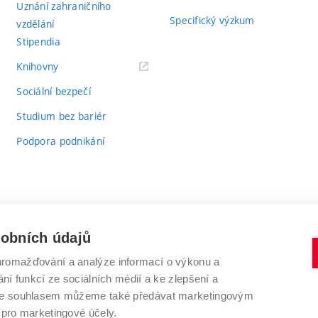
Uznání zahraničního
Specifický výzkum
vzdělání
Stipendia
(externí
Knihovny
odkaz)
Sociální bezpečí
Studium bez bariér
Podpora podnikání
sobních údajů
romažďování a analýze informací o výkonu a
VYSOKÉ UČENÍ TECHNICKÉ V BRNĚ
ní funkcí ze sociálních médií a ke zlepšení a
Antonínská 548/1
www.vut.cz
 Se souhlasem můžeme také předávat marketingovým
602 00 Brno
vut@vutbr.cz
 pro marketingové účely.