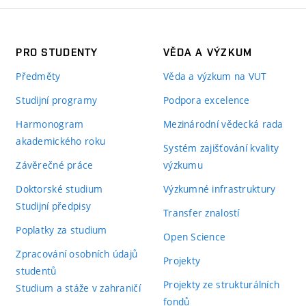
PRO STUDENTY
VĚDA A VÝZKUM
Předměty
Věda a výzkum na VUT
Studijní programy
Podpora excelence
Harmonogram
Mezinárodní vědecká rada
akademického roku
Systém zajišťování kvality
Závěrečné práce
výzkumu
Doktorské studium
Výzkumné infrastruktury
Studijní předpisy
Transfer znalostí
Poplatky za studium
Open Science
Zpracování osobních údajů
Projekty
studentů
Projekty ze strukturálních
Studium a stáže v zahraničí
fondů