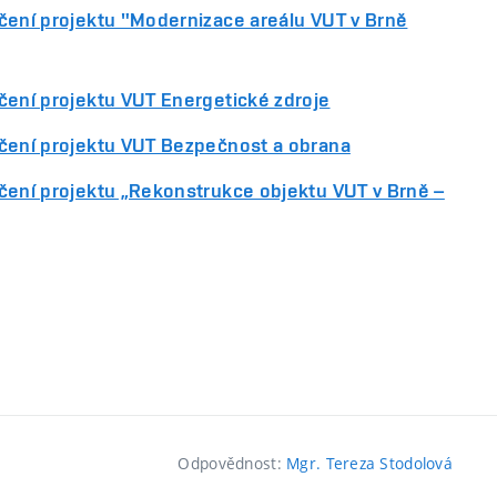
čení projektu "Modernizace areálu VUT v Brně
čení projektu VUT Energetické zdroje
nčení projektu VUT Bezpečnost a obrana
čení projektu „Rekonstrukce objektu VUT v Brně –
Odpovědnost:
Mgr. Tereza Stodolová