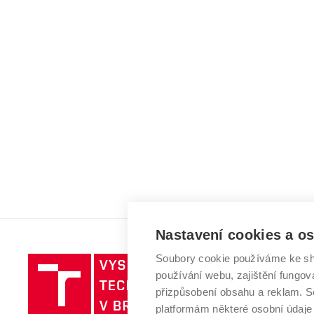
Nastavení cookies a o
Soubory cookie používáme ke sh
Vysoké
používání webu, zajištění fungová
učení
přizpůsobení obsahu a reklam.
technické
platformám některé osobní údaje