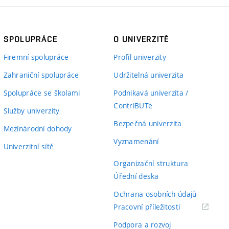
SPOLUPRÁCE
O UNIVERZITĚ
Firemní spolupráce
Profil univerzity
Zahraniční spolupráce
Udržitelná univerzita
Spolupráce se školami
Podnikavá univerzita /
ContriBUTe
Služby univerzity
Bezpečná univerzita
Mezinárodní dohody
Vyznamenání
Univerzitní sítě
Organizační struktura
Úřední deska
Ochrana osobních údajů
(externí
Pracovní příležitosti
odkaz)
Podpora a rozvoj