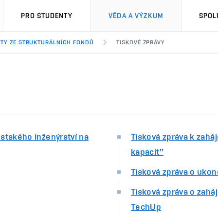
PRO STUDENTY
VĚDA A VÝZKUM
SPOL
TY ZE STRUKTURÁLNÍCH FONDŮ
TISKOVÉ ZPRÁVY
stského inženýrství na
Tisková zpráva k zahá
kapacit"
Tisková zpráva o ukon
Tisková zpráva o zahá
TechUp