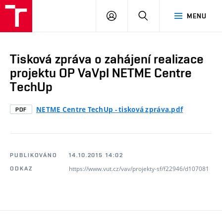
VUT
PŘIHLÁSIT
HLEDAT
MENU
SE
Tisková zpráva o zahájení realizace
projektu OP VaVpI NETME Centre
TechUp
NETME Centre TechUp - tisková zpráva.pdf
PDF
PUBLIKOVÁNO
14.10.2015 14:02
https://www.vut.cz/vav/projekty-sf/f22946/d107081
ODKAZ