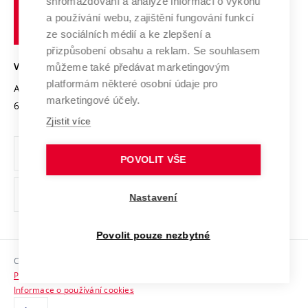
shromažďování a analýze informací o výkonu
Udržitelná univerzita
učení
Služby univerzity
Transfer znalostí
a používání webu, zajištění fungování funkcí
technické
Podnikavá univerzita / ContriBUTe
Mezinárodní dohody
ze sociálních médií a ke zlepšení a
Open Science
v
Bezpečná univerzita
přizpůsobení obsahu a reklam. Se souhlasem
Univerzitní sítě
Brně
Projekty
můžeme také předávat marketingovým
VYSOKÉ UČENÍ TECHNICKÉ V BRNĚ
Vyznamenání
platformám některé osobní údaje pro
Projekty ze strukturálních fondů
Antonínská 548/1
www.vut.cz
marketingové účely.
Organizační struktura
602 00 Brno
vut@vutbr.cz
Specifický výzkum
Zjistit více
Úřední deska
Ochrana osobních údajů
POVOLIT VŠE
(externí
Pracovní příležitosti
Nastavení
odkaz)
Podpora a rozvoj zaměstnanců a studujících
Povolit pouze nezbytné
Rovné příležitosti
Copyright © 2026 VUT
Sociální bezpečí
Prohlášení o přístupnosti
HR Award
Informace o používání cookies