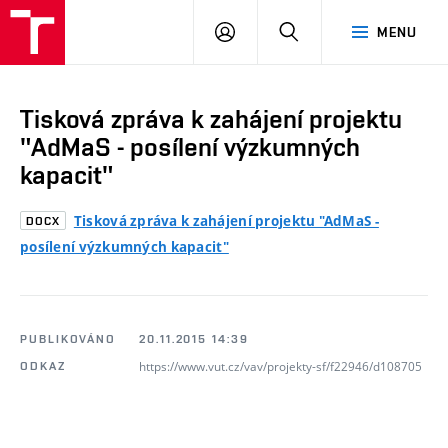
VUT
PŘIHLÁSIT
HLEDAT
MENU
SE
Tisková zpráva k zahájení projektu
"AdMaS - posílení výzkumných
kapacit"
Tisková zpráva k zahájení projektu "AdMaS -
DOCX
posílení výzkumných kapacit"
PUBLIKOVÁNO
20.11.2015 14:39
https://www.vut.cz/vav/projekty-sf/f22946/d108705
ODKAZ