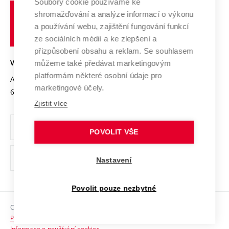
Spolupráce se školami
Soubory cookie používáme ke
Vysoké
Výzkumné infrastruktury
shromažďování a analýze informací o výkonu
Udržitelná univerzita
učení
Služby univerzity
Transfer znalostí
a používání webu, zajištění fungování funkcí
technické
Podnikavá univerzita / ContriBUTe
Mezinárodní dohody
ze sociálních médií a ke zlepšení a
Open Science
v
Bezpečná univerzita
přizpůsobení obsahu a reklam. Se souhlasem
Univerzitní sítě
Brně
Projekty
můžeme také předávat marketingovým
VYSOKÉ UČENÍ TECHNICKÉ V BRNĚ
Vyznamenání
platformám některé osobní údaje pro
Projekty ze strukturálních fondů
Antonínská 548/1
www.vut.cz
marketingové účely.
Organizační struktura
602 00 Brno
vut@vutbr.cz
Specifický výzkum
Zjistit více
Úřední deska
Ochrana osobních údajů
POVOLIT VŠE
(externí
Pracovní příležitosti
Nastavení
odkaz)
Podpora a rozvoj zaměstnanců a studujících
Povolit pouze nezbytné
Rovné příležitosti
Copyright © 2026 VUT
Sociální bezpečí
Prohlášení o přístupnosti
HR Award
Informace o používání cookies