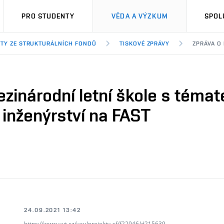
PRO STUDENTY
VĚDA A VÝZKUM
SPOL
TY ZE STRUKTURÁLNÍCH FONDŮ
TISKOVÉ ZPRÁVY
ZPRÁVA O
zinárodní letní škole s téma
inženýrství na FAST
24.09.2021 13:42
https://www.vut.cz/vav/projekty-sf/f22946/d215639