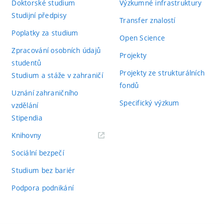
Doktorské studium
Výzkumné infrastruktury
Studijní předpisy
Transfer znalostí
Poplatky za studium
Open Science
Zpracování osobních údajů
Projekty
studentů
Projekty ze strukturálních
Studium a stáže v zahraničí
fondů
Uznání zahraničního
Specifický výzkum
vzdělání
Stipendia
(externí
Knihovny
odkaz)
Sociální bezpečí
Studium bez bariér
Podpora podnikání