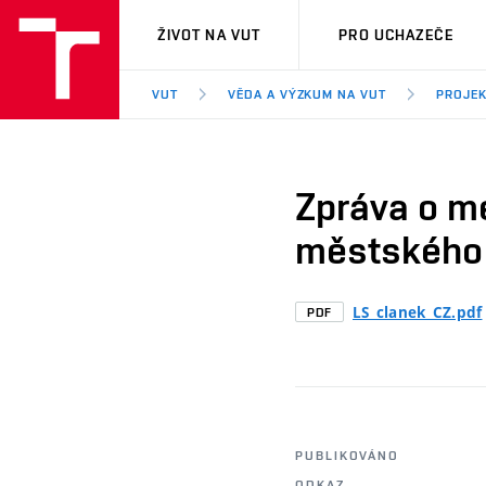
VUT
ŽIVOT NA VUT
PRO UCHAZEČE
VUT
VĚDA A VÝZKUM NA VUT
PROJEK
Zpráva o me
městského 
LS_clanek_CZ.pdf
PDF
PUBLIKOVÁNO
ODKAZ