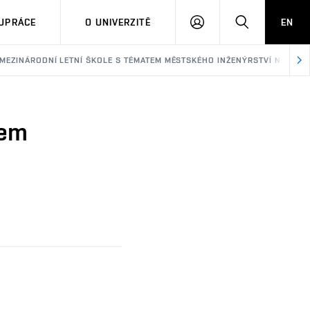
PŘIHLÁSIT
HLEDAT
UPRÁCE
O UNIVERZITĚ
EN
SE
 MEZINÁRODNÍ LETNÍ ŠKOLE S TÉMATEM MĚSTSKÉHO INŽENÝRSTVÍ NA FAST
tem