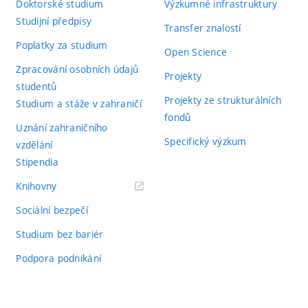
Doktorské studium
Výzkumné infrastruktury
Studijní předpisy
Transfer znalostí
Poplatky za studium
Open Science
Zpracování osobních údajů
Projekty
studentů
Projekty ze strukturálních
Studium a stáže v zahraničí
fondů
Uznání zahraničního
Specifický výzkum
vzdělání
Stipendia
(externí
Knihovny
odkaz)
Sociální bezpečí
Studium bez bariér
Podpora podnikání