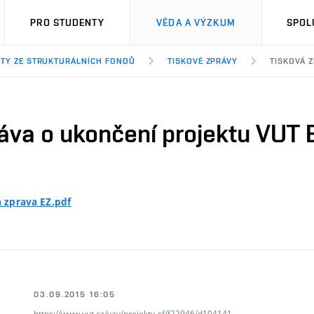
PRO STUDENTY
VĚDA A VÝZKUM
SPOL
TY ZE STRUKTURÁLNÍCH FONDŮ
TISKOVÉ ZPRÁVY
TISKOVÁ 
áva o ukončení projektu VUT 
a zprava EZ.pdf
03.09.2015 16:05
https://www.vut.cz/vav/projekty-sf/f22946/d104141