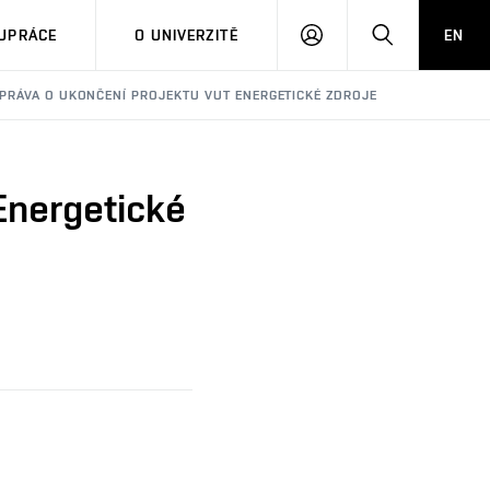
PŘIHLÁSIT
HLEDAT
UPRÁCE
O UNIVERZITĚ
EN
SE
ZPRÁVA O UKONČENÍ PROJEKTU VUT ENERGETICKÉ ZDROJE
Energetické