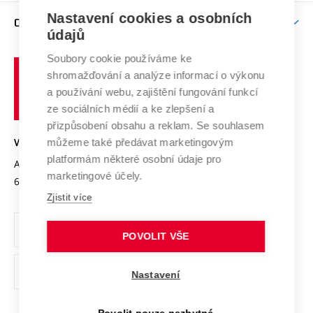
Zpracování osobních údajů uchazečů o studium
Firemní spolupráce
Mezinárodní vědecká rada
Nastavení cookies a osobních
O UNIVERZITĚ
Doktorské studium
Podpora podnikání
E-přihláška
údajů
Zahraniční spolupráce
Systém zajišťování kvality výzkumu
Profil univerzity
Spolupráce se školami
Soubory cookie používáme ke
Vysoké
Výzkumné infrastruktury
shromažďování a analýze informací o výkonu
Udržitelná univerzita
učení
Služby univerzity
Transfer znalostí
a používání webu, zajištění fungování funkcí
technické
Podnikavá univerzita / ContriBUTe
Mezinárodní dohody
ze sociálních médií a ke zlepšení a
Open Science
v
Bezpečná univerzita
přizpůsobení obsahu a reklam. Se souhlasem
Univerzitní sítě
Brně
Projekty
můžeme také předávat marketingovým
VYSOKÉ UČENÍ TECHNICKÉ V BRNĚ
Vyznamenání
platformám některé osobní údaje pro
Projekty ze strukturálních fondů
Antonínská 548/1
www.vut.cz
marketingové účely.
Organizační struktura
602 00 Brno
vut@vutbr.cz
Specifický výzkum
Zjistit více
Úřední deska
Ochrana osobních údajů
POVOLIT VŠE
(externí
Pracovní příležitosti
Nastavení
odkaz)
Podpora a rozvoj zaměstnanců a studujících