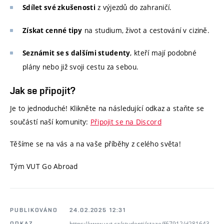
z výjezdů do zahraničí.
Sdílet své zkušenosti
na studium, život a cestování v cizině.
Získat cenné tipy
, kteří mají podobné
Seznámit se s dalšími studenty
plány nebo již svoji cestu za sebou.
Jak se připojit?
Je to jednoduché! Klikněte na následující odkaz a staňte se
součástí naší komunity:
Připojit se na Discord
Těšíme se na vás a na vaše příběhy z celého světa!
Tým VUT Go Abroad
PUBLIKOVÁNO
24.02.2025 12:31
https://www.vut.cz/studenti/staze/f67912/d281643
ODKAZ