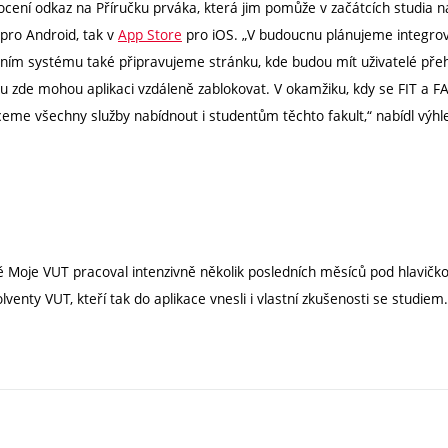
 ocení odkaz na Příručku prváka, která jim pomůže v začátcích studia 
pro Android, tak v
App Store
pro iOS. „V budoucnu plánujeme integrov
jním systému také připravujeme stránku, kde budou mít uživatelé přeh
nu zde mohou aplikaci vzdáleně zablokovat. V okamžiku, kdy se FIT a FA
me všechny služby nabídnout i studentům těchto fakult,“ nabídl výhl
ě Moje VUT pracoval intenzivně několik posledních měsíců pod hlavičko
venty VUT, kteří tak do aplikace vnesli i vlastní zkušenosti se studiem