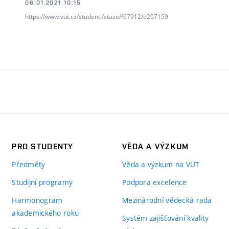
06.01.2021 10:15
https://www.vut.cz/studenti/staze/f67912/d207159
PRO STUDENTY
VĚDA A VÝZKUM
Předměty
Věda a výzkum na VUT
Studijní programy
Podpora excelence
Harmonogram
Mezinárodní vědecká rada
akademického roku
Systém zajišťování kvality