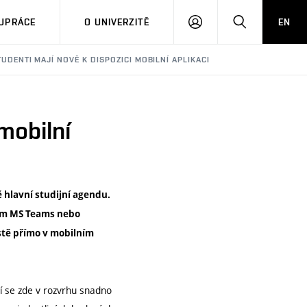
PŘIHLÁSIT
HLEDAT
UPRÁCE
O UNIVERZITĚ
EN
SE
TUDENTI MAJÍ NOVĚ K DISPOZICI MOBILNÍ APLIKACI
mobilní
hlavní studijní agendu.
tvím MS Teams nebo
stě přímo v mobilním
ní se zde v rozvrhu snadno