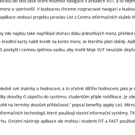
 návratu do škol zase ocení možnost navigace v areálech VUT, a to neje
jí, menz a sportovišť. V budoucnu chceme rozpracovat navigaci v budová
aplikace vedoucí projektu Jaroslav List z Centra informačních služeb V
ky zde najdou také například otvírací dobu jednotlivých menz, přehled
kreditní karty nabít kredit na konto menz, ze kterého platí obědy. Apli
CVIS poskytli i cennou zpětnou vazbu, aby mohli Moje VUT neustále zlepš
řehledně své známky a hodnocení, a to včetně dílčího hodnocení, jako je 
dky zkoušky či zápočtu do systému, studentům přijde notifikace. Je zde 
hli na termíny zkoušek přihlašovat,“ popsal benefity appky List. Mír
nformačních technologií, které používají vlastní informační systémy. Tit
. Ostatní nástroje aplikace ale mohou i studenti FIT a FAST používat j