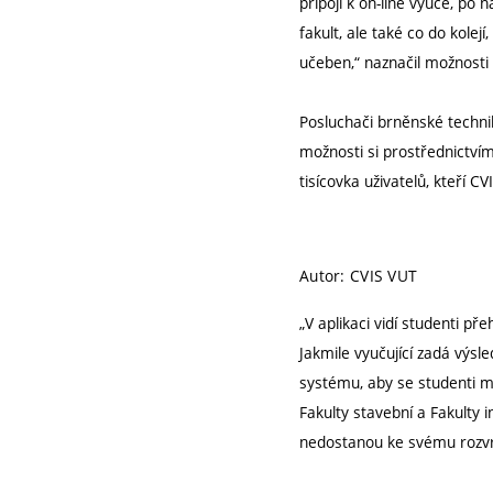
připojí k on-line výuce, po
fakult, ale také co do kole
učeben,“ naznačil možnosti 
Posluchači brněnské techni
možnosti si prostřednictvím 
tisícovka uživatelů, kteří 
Autor: CVIS VUT
„V aplikaci vidí studenti p
Jakmile vyučující zadá výsle
systému, aby se studenti mo
Fakulty stavební a Fakulty i
nedostanou ke svému rozvrhu