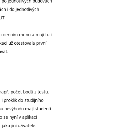
n po jednotlivých budovách
ch i do jednotlivých
UT.
 o denním menu a mají tu i
kaci už otestovala první
ovat.
např. počet bodů z testu.
i proklik do studijního
nou nevýhodu mají studenti
o se nyní v aplikaci
ako jiní uživatelé.