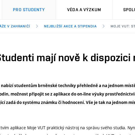
PRO STUDENTY
VĚDA A VÝZKUM
SPOL
ÁŽE V ZAHRANIČÍ
NEJBLIŽŠÍ AKCE A STIPENDIA
MOJE VUT: S
tudenti mají nově k dispozici 
 nabízí studentům brněnské techniky přehledně a na jednom místě 
odin, možnost připojit se z aplikace do on-line výuky prostřednic
ující zadá do systému známku či hodnocení. Vše je tak na jednom mí
ictvím aplikace Moje VUT praktický nástroj na správu svého studia. Ny