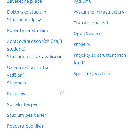
Závěrečné práce
výzkumu
Doktorské studium
Výzkumné infrastruktury
Studijní předpisy
Transfer znalostí
Poplatky za studium
Open Science
Zpracování osobních údajů
Projekty
studentů
Projekty ze strukturálních
Studium a stáže v zahraničí
fondů
Uznání zahraničního
Specifický výzkum
vzdělání
Stipendia
(externí
Knihovny
odkaz)
Sociální bezpečí
Studium bez bariér
Podpora podnikání