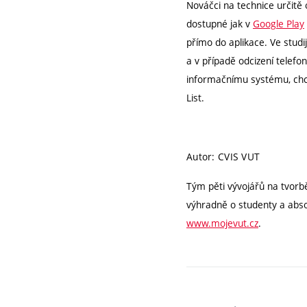
Nováčci na technice určitě
dostupné jak v
Google Play
přímo do aplikace. Ve studi
a v případě odcizení telefo
informačnímu systému, chce
List.
Autor: CVIS VUT
Tým pěti vývojářů na tvorb
výhradně o studenty a absol
www.mojevut.cz
.