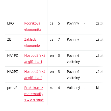
/ 
50
- 
EPO
Podniková
cs
5
Povinný
-
zá,zk
P 
ekonomika
C1
ZE
Základy
cs
7
Povinný
-
zá,zk
P 
ekonomie
C1
HA1PZ
Hospodářská
en
3
Povinně
-
zá,zk
Cj
angličtina 1
volitelný
HA2PZ
Hospodářská
en
3
Povinně
-
zá,zk
Cj
angličtina 2
volitelný
pmrzP
Praktikum z
ru
4
Volitelný
-
kl
C1
matematiky
1 – v ruštině