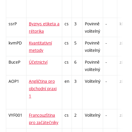
ssrP
Byznys etiketa a
cs
3
Povinně
-
kl
rétorika
volitelný
kvmPD
Kvantitativní
cs
5
Povinně
-
zá,zk
metody
volitelný
BuceP
Účetnictví
cs
6
Povinně
-
zá,zk
volitelný
AOP1
Angličtina pro
en
3
Volitelný
-
zá,zk
obchodní praxi
1
VYF001
Francouzština
cs
2
Volitelný
-
zá
pro začátečníky