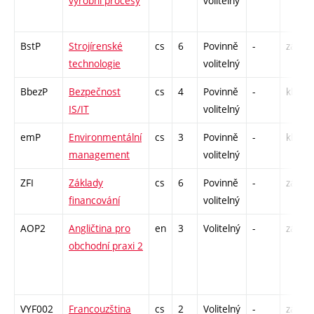
výrobní procesy
volitelný
BstP
Strojírenské
cs
6
Povinně
-
zá,zk
technologie
volitelný
BbezP
Bezpečnost
cs
4
Povinně
-
kl
IS/IT
volitelný
emP
Environmentální
cs
3
Povinně
-
kl
management
volitelný
ZFI
Základy
cs
6
Povinně
-
zá,zk
financování
volitelný
AOP2
Angličtina pro
en
3
Volitelný
-
zá,zk
obchodní praxi 2
VYF002
Francouzština
cs
2
Volitelný
-
zá