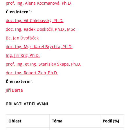
prof. Ing. Alena Kocmanová, Ph.D.
:
Člen interní
doc. Ing. Vít Chlebovský, Ph.D.
doc. Ing. Radek Doskočil, Ph.D., MSc
Bc. Jan Dvořáček
doc. Ing. Mgr. Karel Brychta, Ph.D.
Ing. Jiří Kříž, Ph.D.
prof. Ing. et Ing. Stanislav Škapa, Ph.D.
doc. Ing. Robert Zich, Ph.D.
:
Člen externí
Jiří Bárta
OBLASTI VZDĚLÁVÁNÍ
Oblast
Téma
Podíl [%]