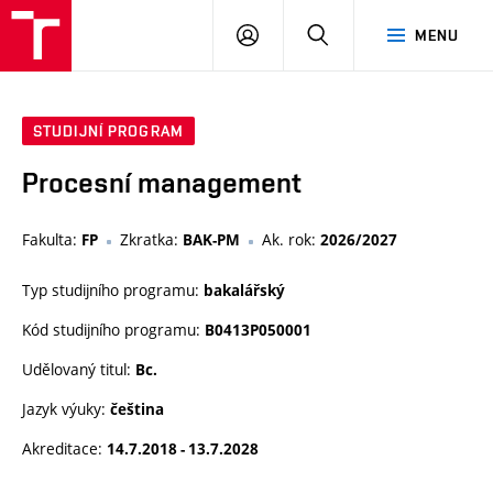
VUT
PŘIHLÁSIT
HLEDAT
MENU
SE
STUDIJNÍ PROGRAM
Procesní management
Fakulta:
Zkratka:
Ak. rok:
FP
BAK-PM
2026/2027
Typ studijního programu:
bakalářský
Kód studijního programu:
B0413P050001
Udělovaný titul:
Bc.
Jazyk výuky:
čeština
Akreditace:
14.7.2018 - 13.7.2028