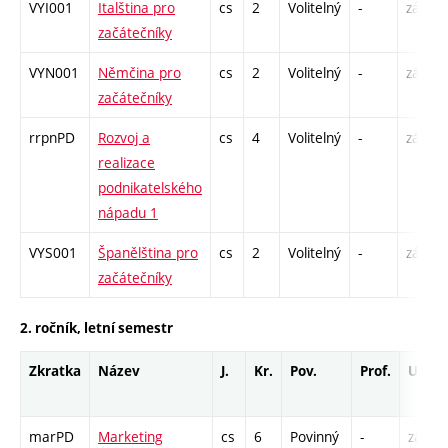
VYI001
Italština pro
cs
2
Volitelný
-
zá
začátečníky
VYN001
Němčina pro
cs
2
Volitelný
-
zá
začátečníky
rrpnPD
Rozvoj a
cs
4
Volitelný
-
zá
realizace
podnikatelského
nápadu 1
VYS001
Španělština pro
cs
2
Volitelný
-
zá
začátečníky
2. ročník, letní semestr
Zkratka
Název
J.
Kr.
Pov.
Prof.
Uk.
marPD
Marketing
cs
6
Povinný
-
zá,zk