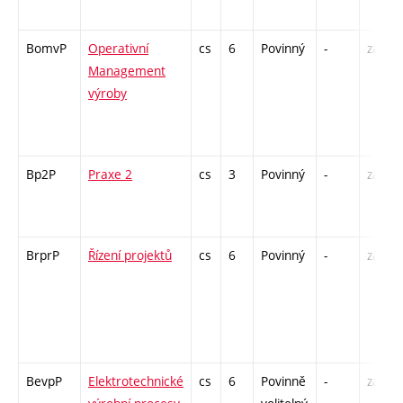
BomvP
Operativní
cs
6
Povinný
-
zá,zk
Management
výroby
Bp2P
Praxe 2
cs
3
Povinný
-
zá
BrprP
Řízení projektů
cs
6
Povinný
-
zá,zk
BevpP
Elektrotechnické
cs
6
Povinně
-
zá,zk