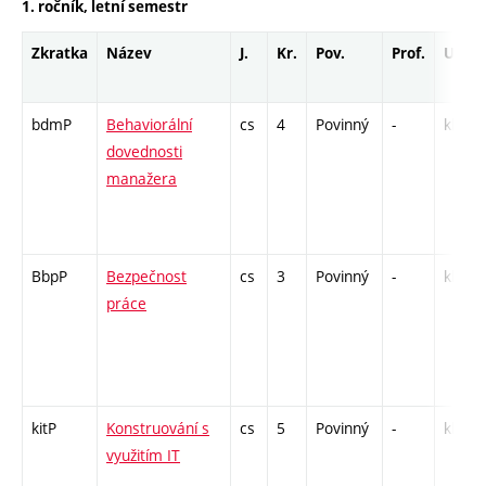
1. ročník, letní semestr
Zkratka
Název
J.
Kr.
Pov.
Prof.
Uk.
bdmP
Behaviorální
cs
4
Povinný
-
kl
dovednosti
manažera
BbpP
Bezpečnost
cs
3
Povinný
-
kl
práce
kitP
Konstruování s
cs
5
Povinný
-
kl
využitím IT