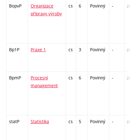
BopvP
Organizace
cs
6
Povinný
-
zá,zk
přípravy výroby
Bp1P
Praxe 1
cs
3
Povinný
-
zá
BpmP
Procesní
cs
6
Povinný
-
zá,zk
management
statP
Statistika
cs
5
Povinný
-
zá,zk