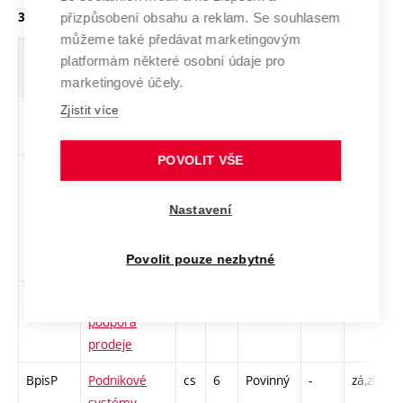
3. ročník, zimní semestr
přizpůsobení obsahu a reklam. Se souhlasem
můžeme také předávat marketingovým
Zkratka
Název
J.
Kr.
Pov.
Prof.
Uk.
H
platformám některé osobní údaje pro
r
marketingové účely.
Zjistit více
rkP
Kalkulace a
cs
5
Povinný
-
zá,zk
P
rozpočty
C
POVOLIT VŠE
BlogaP
Logistics
en
7
Povinný
-
zá,zk
P
C
Nastavení
/
1
Povolit pouze nezbytné
U
BoppP
Obchod a
cs
5
Povinný
-
zá,zk
P
podpora
C
prodeje
BpisP
Podnikové
cs
6
Povinný
-
zá,zk
P
systémy
L