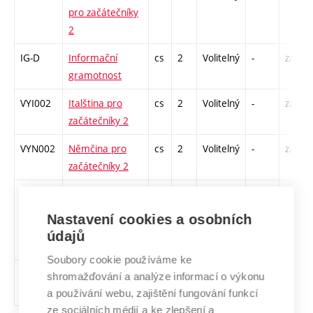
pro začátečníky
2
IG-D
Informační
cs
2
Volitelný
-
zá
gramotnost
VYI002
Italština pro
cs
2
Volitelný
-
zá
začátečníky 2
VYN002
Němčina pro
cs
2
Volitelný
-
zá
začátečníky 2
rrpnPD
Rozvoj a
cs
4
Volitelný
-
zá
realizace
Nastavení cookies a osobních
podnikatelského
údajů
nápadu 1
Soubory cookie používáme ke
VYS002
Španělština pro
cs
2
Volitelný
-
zá
shromažďování a analýze informací o výkonu
začátečníky 2
a používání webu, zajištění fungování funkcí
ze sociálních médií a ke zlepšení a