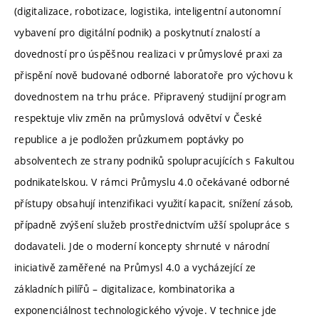
(digitalizace, robotizace, logistika, inteligentní autonomní
vybavení pro digitální podnik) a poskytnutí znalostí a
dovedností pro úspěšnou realizaci v průmyslové praxi za
přispění nově budované odborné laboratoře pro výchovu k
dovednostem na trhu práce. Připravený studijní program
respektuje vliv změn na průmyslová odvětví v České
republice a je podložen průzkumem poptávky po
absolventech ze strany podniků spolupracujících s Fakultou
podnikatelskou. V rámci Průmyslu 4.0 očekávané odborné
přístupy obsahují intenzifikaci využití kapacit, snížení zásob,
případně zvýšení služeb prostřednictvím užší spolupráce s
dodavateli. Jde o moderní koncepty shrnuté v národní
iniciativě zaměřené na Průmysl 4.0 a vycházející ze
základních pilířů – digitalizace, kombinatorika a
exponenciálnost technologického vývoje. V technice jde