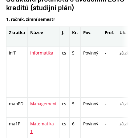
kreditů (studijní plán)
1. ročník, zimní semestr
Zkratka
Název
J.
Kr.
Pov.
Prof.
Uk.
H
r
infP
Informatika
cs
5
Povinný
-
zá,zk
P 
C
26
SS
40
- 
manPD
Management
cs
5
Povinný
-
zá,zk
P 
C1
ma1P
Matematika
cs
6
Povinný
-
zá,zk
P 
1
C1