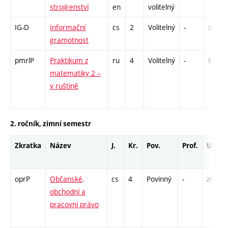
strojírenství
en
volitelný
IG-D
Informační
cs
2
Volitelný
-
zá
gramotnost
pmrlP
Praktikum z
ru
4
Volitelný
-
kl
matematiky 2 –
v ruštině
2. ročník, zimní semestr
Zkratka
Název
J.
Kr.
Pov.
Prof.
Uk.
oprP
Občanské,
cs
4
Povinný
-
zk
obchodní a
pracovní právo