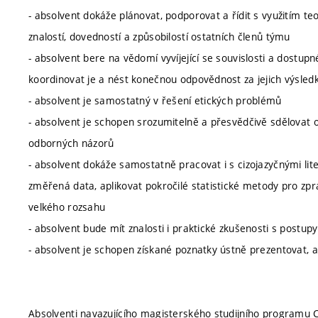
- absolvent dokáže plánovat, podporovat a řídit s využitím t
znalostí, dovedností a způsobilostí ostatních členů týmu
- absolvent bere na vědomí vyvíjející se souvislosti a dostup
koordinovat je a nést konečnou odpovědnost za jejich výsled
- absolvent je samostatný v řešení etických problémů
- absolvent je schopen srozumitelně a přesvědčivě sdělovat
odborných názorů
- absolvent dokáže samostatně pracovat i s cizojazyčnými li
změřená data, aplikovat pokročilé statistické metody pro zp
velkého rozsahu
- absolvent bude mít znalosti i praktické zkušenosti s post
- absolvent je schopen získané poznatky ústně prezentovat, a 
Absolventi navazujícího magisterského studijního programu Ch