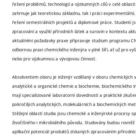
řešení problémů, technologií a výzkumných cílů v celé oblast
zahrnuje jak teoretickou základnu, tak i práci experimentální, 
řešení semestrálních projektů a diplomové práce. Studenti jso
zpracování a využití přírodních látek a surovin v kontextu aktuá
aktuálními požadavky praxe připravuje studium programu Ch
odbornou praxi chemického inženýra v plné šíři, ať už pro v
nebo pro výzkumnou a vývojovou činnost.
Absolventem oboru je inženýr vzdělaný v oboru chemických vě
analytické a organické chemie a biochemie, biochemického in
mají specializované laboratorní dovednosti a praktické zkuše
pokročilých analytických, molekulárních a biochemických met
Stěžejní oblastí studia jsou chemické a inženýrské procesy s
živočišného i mikrobiálního původu. Studovány budou rovněž 
aplikační potenciál produktů získaných zpracováním přírodníc