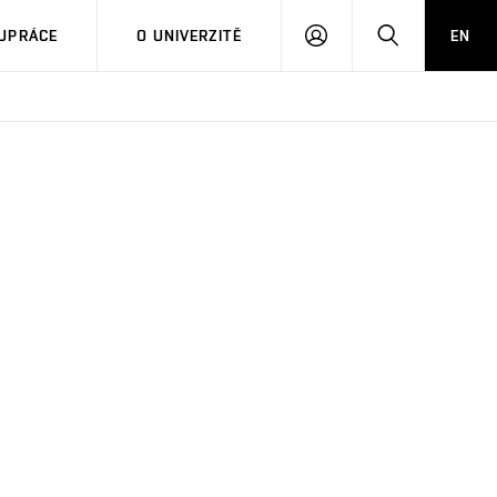
PŘIHLÁSIT
HLEDAT
UPRÁCE
O UNIVERZITĚ
EN
SE