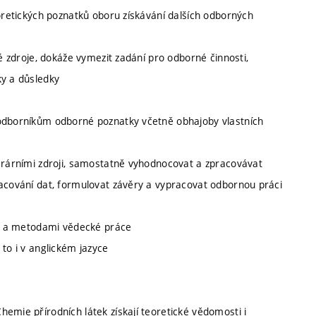
eoretických poznatků oboru získávání dalších odborných
né zdroje, dokáže vymezit zadání pro odborné činnosti,
ky a důsledky
 odborníkům odborné poznatky včetně obhajoby vlastních
terárními zdroji, samostatně vyhodnocovat a zpracovávat
racování dat, formulovat závěry a vypracovat odbornou práci
upy a metodami vědecké práce
to i v anglickém jazyce
emie přírodních látek získají teoretické vědomosti i