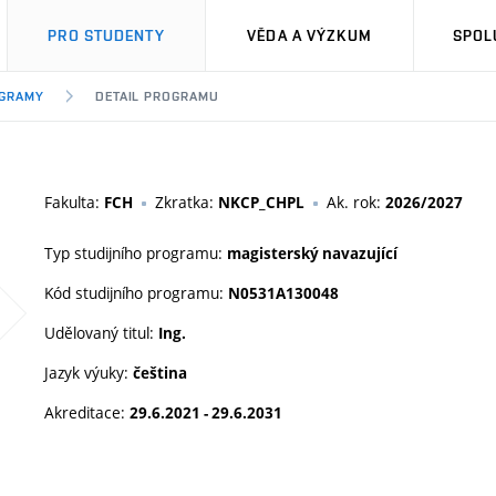
PRO STUDENTY
VĚDA A VÝZKUM
SPOL
OGRAMY
DETAIL PROGRAMU
Fakulta:
Zkratka:
Ak. rok:
FCH
NKCP_CHPL
2026/2027
Typ studijního programu:
magisterský navazující
Kód studijního programu:
N0531A130048
Udělovaný titul:
Ing.
Jazyk výuky:
čeština
Akreditace:
29.6.2021 - 29.6.2031