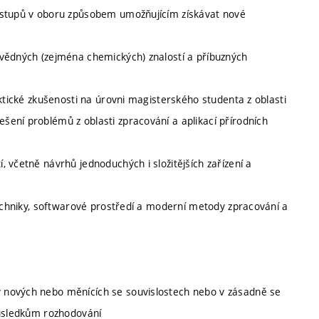
postupů v oboru způsobem umožňujícím získávat nové
ovědných (zejména chemických) znalostí a příbuzných
aktické zkušenosti na úrovni magisterského studenta z oblasti
ení problémů z oblasti zpracování a aplikací přírodních
 včetně návrhů jednoduchých i složitějších zařízení a
techniky, softwarové prostředí a moderní metody zpracování a
 nových nebo měnících se souvislostech nebo v zásadně se
důsledkům rozhodování