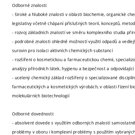
Odborné znalosti:
- široké a hluboké znalosti v oblasti biochemie, organické ch
legislativy včetně chápaní příslušných teorií, konceptů, meto
- rozvoj základních znalostí ve směru komplexního studia př
- podrobné znalosti ohledně možností využití odpadů a vedle
surovin pro isolaci aktivních chemických substancí
- rozšíření o kosmetickou a farmaceutickou chemii, speciali
analýzy přírodních látek, hygienu a bezpečnost a odpovídající 
- ucelený chemický základ rozšířený o specializované discipl
farmaceutických a kosmetických výrobách, v oblasti řízení bi
molekulárních biotechnologií
Odborné dovednosti:
- absolvent dovede s využitím odborných znalostí samostatně
problémy v oboru i komplexní problémy s použitím vybraných