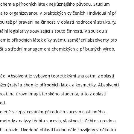
i chemie přírodních látek nejrůznějšího původu. Studium
a to organizovanou v praktických cvičeních i individuální při
u též připraveni na činnosti v oblasti hodnocení struktury,
lní legislativy související s touto činností. V souladu s
emie přírodních látek díky svému zaměření absolventy pro
yšší a střední management chemických a příbuzných výrob,
d. Absolvent je vybaven teoretickými znalostmi z oblasti
ženýrství a chemie přírodních látek a kosmetiky. Absolventi
nosti na úrovni magisterského studenta, a to z oblasti
od.
pojené se zpracováním přírodních surovin rostlinného,
metody analýzy těchto surovin, vlastnosti těchto surovin a
h surovin. Uvedené oblasti budou dále rozvíjeny v několika