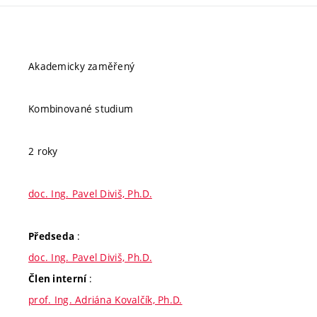
Akademicky zaměřený
Kombinované studium
2 roky
doc. Ing. Pavel Diviš, Ph.D.
:
Předseda
doc. Ing. Pavel Diviš, Ph.D.
:
Člen interní
prof. Ing. Adriána Kovalčík, Ph.D.