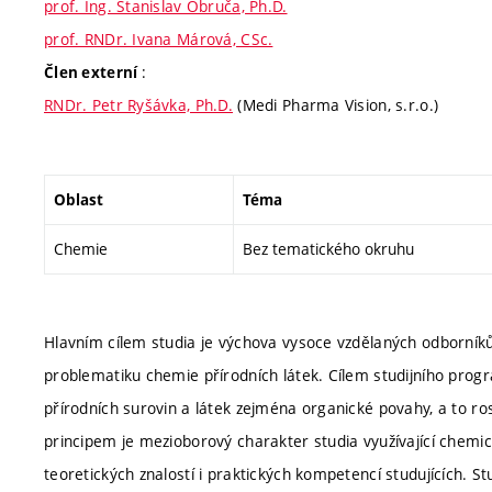
prof. Ing. Stanislav Obruča, Ph.D.
prof. RNDr. Ivana Márová, CSc.
:
Člen externí
RNDr. Petr Ryšávka, Ph.D.
(Medi Pharma Vision, s.r.o.)
Oblast
Téma
Chemie
Bez tematického okruhu
Hlavním cílem studia je výchova vysoce vzdělaných odborník
problematiku chemie přírodních látek. Cílem studijního progra
přírodních surovin a látek zejména organické povahy, a to ro
principem je mezioborový charakter studia využívající chemick
teoretických znalostí i praktických kompetencí studujících. S