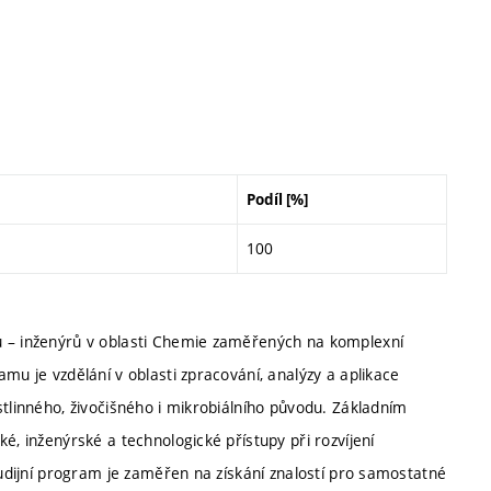
Podíl [%]
100
ů – inženýrů v oblasti Chemie zaměřených na komplexní
mu je vzdělání v oblasti zpracování, analýzy a aplikace
stlinného, živočišného i mikrobiálního původu. Základním
é, inženýrské a technologické přístupy při rozvíjení
tudijní program je zaměřen na získání znalostí pro samostatné