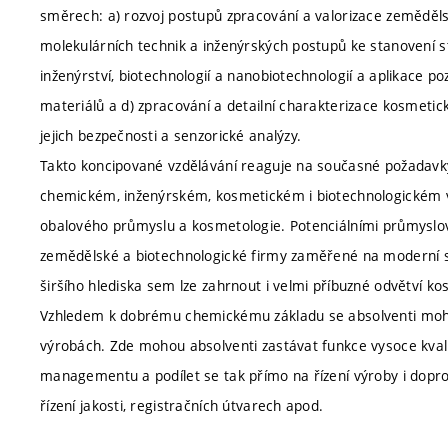
směrech: a) rozvoj postupů zpracování a valorizace zeměděls
molekulárních technik a inženýrských postupů ke stanovení s
inženýrství, biotechnologií a nanobiotechnologií a aplikace 
materiálů a d) zpracování a detailní charakterizace kosmetic
jejich bezpečnosti a senzorické analýzy.
Takto koncipované vzdělávání reaguje na současné požadavky
chemickém, inženýrském, kosmetickém i biotechnologickém vý
obalového průmyslu a kosmetologie. Potenciálními průmyslo
zemědělské a biotechnologické firmy zaměřené na moderní s
širšího hlediska sem lze zahrnout i velmi příbuzné odvětví k
Vzhledem k dobrému chemickému základu se absolventi mohou
výrobách. Zde mohou absolventi zastávat funkce vysoce kvali
managementu a podílet se tak přímo na řízení výroby i dopro
řízení jakosti, registračních útvarech apod.