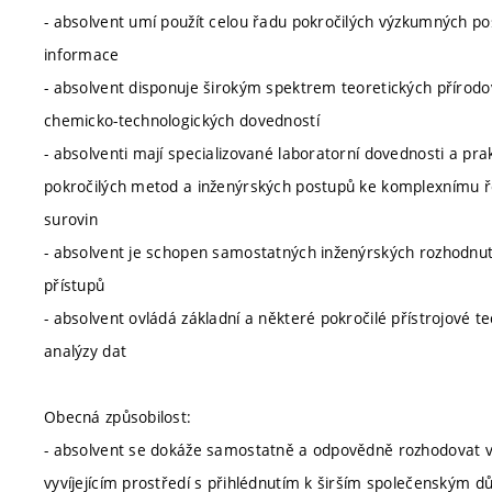
- absolvent umí použít celou řadu pokročilých výzkumných 
informace
- absolvent disponuje širokým spektrem teoretických přírod
chemicko-technologických dovedností
- absolventi mají specializované laboratorní dovednosti a pr
pokročilých metod a inženýrských postupů ke komplexnímu řeš
surovin
- absolvent je schopen samostatných inženýrských rozhodnutí,
přístupů
- absolvent ovládá základní a některé pokročilé přístrojové 
analýzy dat
Obecná způsobilost:
- absolvent se dokáže samostatně a odpovědně rozhodovat v
vyvíjejícím prostředí s přihlédnutím k širším společenským 