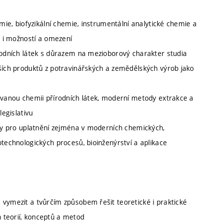
emie, biofyzikální chemie, instrumentální analytické chemie a
d i možností a omezení
írodních látek s důrazem na mezioborový charakter studia
jších produktů z potravinářských a zemědělských výrob jako
zovanou chemii přírodních látek, moderní metody extrakce a
legislativu
íny pro uplatnění zejména v moderních chemických,
otechnologických procesů, bioinženýrství a aplikace
 vymezit a tvůrčím způsobem řešit teoretické i praktické
 teorií, konceptů a metod