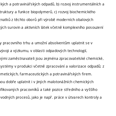
kých a potravinářských odpadů, b) rozvoj instrumentálních a
truktury a funkce biopolymerů, c) rozvoj biochemického
poznatků z těchto oborů při výrobě moderních obalových
kých surovin a aktivních látek včetně komplexního posouzení
 pracovního trhu a umožní absolventům uplatnit se v
voji a výzkumu, v oblasti odpadových technologií,
vými zaměstnavateli jsou zejména zpracovatelské chemické,
ystémy v produkci včetně zpracování a valorizace odpadů; z
osmetických, farmaceutických a potravinářských firem.
 dobře uplatnit i v jiných malotonážních chemických
fikovaných pracovníků a také pozice středního a vyššího
vodných procesů, jako je např. práce v útvarech kontroly a