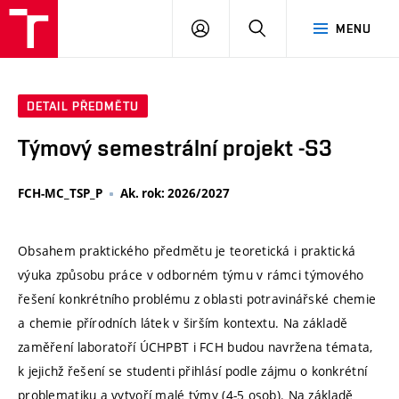
VUT
PŘIHLÁSIT
HLEDAT
MENU
SE
DETAIL PŘEDMĚTU
Týmový semestrální projekt -S3
FCH-MC_TSP_P
Ak. rok: 2026/2027
Obsahem praktického předmětu je teoretická i praktická
výuka způsobu práce v odborném týmu v rámci týmového
řešení konkrétního problému z oblasti potravinářské chemie
a chemie přírodních látek v širším kontextu. Na základě
zaměření laboratoří ÚCHPBT i FCH budou navržena témata,
k jejichž řešení se studenti přihlásí podle zájmu o konkrétní
problematiku a vytvoří malé týmy (4-5 osob). Na základě