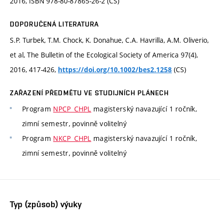
2016, ISBN 978-80-87865-26-2 (CS)
DOPORUČENÁ LITERATURA
S.P. Turbek, T.M. Chock, K. Donahue, C.A. Havrilla, A.M. Oliverio,
et al, The Bulletin of the Ecological Society of America 97(4),
2016, 417-426,
(CS)
https://doi.org/10.1002/bes2.1258
ZAŘAZENÍ PŘEDMĚTU VE STUDIJNÍCH PLÁNECH
Program
NPCP_CHPL
magisterský navazující 1 ročník,
zimní semestr, povinně volitelný
Program
NKCP_CHPL
magisterský navazující 1 ročník,
zimní semestr, povinně volitelný
Typ (způsob) výuky