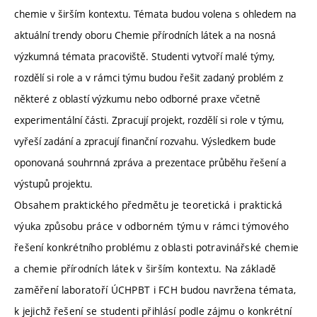
chemie v širším kontextu. Témata budou volena s ohledem na
aktuální trendy oboru Chemie přírodních látek a na nosná
výzkumná témata pracoviště. Studenti vytvoří malé týmy,
rozdělí si role a v rámci týmu budou řešit zadaný problém z
některé z oblastí výzkumu nebo odborné praxe včetně
experimentální části. Zpracují projekt, rozdělí si role v týmu,
vyřeší zadání a zpracují finanční rozvahu. Výsledkem bude
oponovaná souhrnná zpráva a prezentace průběhu řešení a
výstupů projektu.
Obsahem praktického předmětu je teoretická i praktická
výuka způsobu práce v odborném týmu v rámci týmového
řešení konkrétního problému z oblasti potravinářské chemie
a chemie přírodních látek v širším kontextu. Na základě
zaměření laboratoří ÚCHPBT i FCH budou navržena témata,
k jejichž řešení se studenti přihlásí podle zájmu o konkrétní