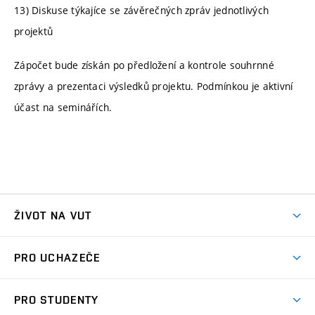
13) Diskuse týkajíce se závěrečných zpráv jednotlivých
projektů
Zápočet bude získán po předložení a kontrole souhrnné
zprávy a prezentaci výsledků projektu. Podmínkou je aktivní
účast na seminářích.
ŽIVOT NA VUT
Atmosféra VUT
PRO UCHAZEČE
Prostory školy
Proč na VUT
Koleje
PRO STUDENTY
Studijní programy