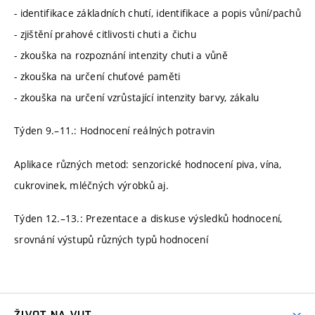
- identifikace základních chutí, identifikace a popis vůní/pachů
- zjištění prahové citlivosti chuti a čichu
- zkouška na rozpoznání intenzity chuti a vůně
- zkouška na určení chuťové paměti
- zkouška na určení vzrůstající intenzity barvy, zákalu
Týden 9.–11.: Hodnocení reálných potravin
Aplikace různých metod: senzorické hodnocení piva, vína,
cukrovinek, mléčných výrobků aj.
Týden 12.–13.: Prezentace a diskuse výsledků hodnocení,
srovnání výstupů různých typů hodnocení
ŽIVOT NA VUT