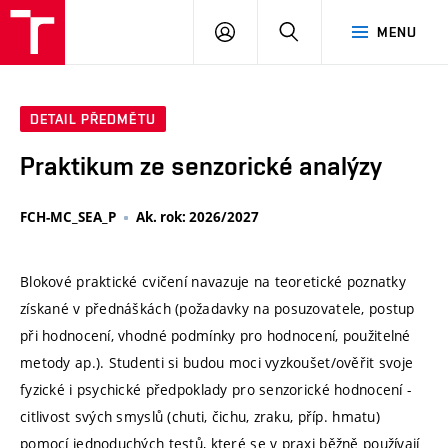
VUT
PŘIHLÁSIT
HLEDAT
MENU
SE
DETAIL PŘEDMĚTU
Praktikum ze senzorické analýzy
FCH-MC_SEA_P
Ak. rok: 2026/2027
Blokové praktické cvičení navazuje na teoretické poznatky
získané v přednáškách (požadavky na posuzovatele, postup
při hodnocení, vhodné podmínky pro hodnocení, použitelné
metody ap.). Studenti si budou moci vyzkoušet/ověřit svoje
fyzické i psychické předpoklady pro senzorické hodnocení -
citlivost svých smyslů (chuti, čichu, zraku, příp. hmatu)
pomocí jednoduchých testů, které se v praxi běžně používají