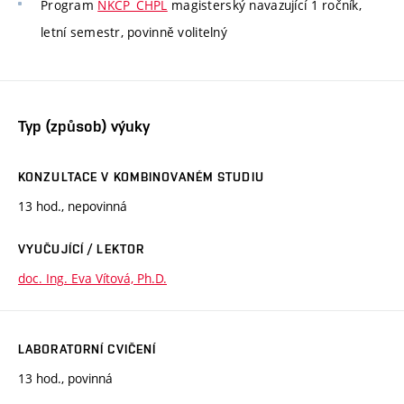
Program
NKCP_CHPL
magisterský navazující 1 ročník,
letní semestr, povinně volitelný
Typ (způsob) výuky
KONZULTACE V KOMBINOVANÉM STUDIU
13 hod., nepovinná
VYUČUJÍCÍ / LEKTOR
doc. Ing. Eva Vítová, Ph.D.
LABORATORNÍ CVIČENÍ
13 hod., povinná