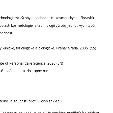
echnologiemi výroby a hodnocením kosmetických přípravků.
blasti kosmetologie, s technologií výroby jednotlivých typů
pečnosti.
 klinické, fyziologické a biologické. Praha: Grada, 2006. (CS)
ute of Personal Care Science, 2020 (EN)
 učební podpora, dostupné na:
telný, je součástí profilujícího základu
í semestr, povinně volitelný, je součástí profilujícího základu