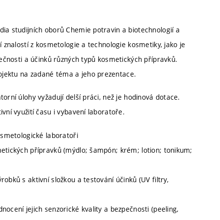
ia studijních oborů Chemie potravin a biotechnologií a
í znalostí z kosmetologie a technologie kosmetiky, jako je
zpečnosti a účinků různých typů kosmetických přípravků.
ojektu na zadané téma a jeho prezentace.
orní úlohy vyžadují delší práci, než je hodinová dotace.
vní využití času i vybavení laboratoře.
osmetologické laboratoři
metických přípravků (mýdlo; šampón; krém; lotion; tonikum;
obků s aktivní složkou a testování účinků (UV filtry,
ocení jejich senzorické kvality a bezpečnosti (peeling,