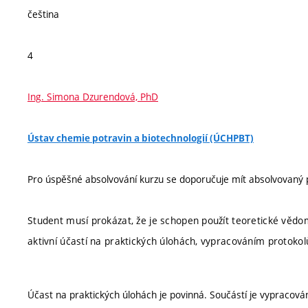
čeština
4
Ing. Simona Dzurendová, PhD
Ústav chemie potravin a biotechnologií (ÚCHPBT)
Pro úspěšné absolvování kurzu se doporučuje mít absolvovaný
Student musí prokázat, že je schopen použít teoretické vědo
aktivní účastí na praktických úlohách, vypracováním protoko
Účast na praktických úlohách je povinná. Součástí je vypracová