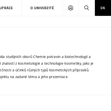
PŘIHLÁSIT
HLEDAT
UPRÁCE
O UNIVERZITĚ
EN
SE
ia studijních oborů Chemie potravin a biotechnologií a
í znalostí z kosmetologie a technologie kosmetiky, jako je
zpečnosti a účinků různých typů kosmetických přípravků.
ojektu na zadané téma a jeho prezentace.