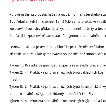
Ing. Simona Dzurendová, PhD
Kurz je určen pro posluchače navazujícího magisterského stud
Spotřební a fyzikální chemie. Zaměřuje se na praktické využit
zpracování surovin, přídavné látky, hodnocení stability a be
Součástí je zpracování samostatného jednosemestrálního pr
Osnova praktika je uvedena v blocích, protože některé laborat
Několik úloh lze však zpracovávat souběžně, což umožní efekti
Týden 1.: Pravidla bezpečnosti a speciální pravidla práce v k
Týden 2.–4.: Praktická příprava různých typů základních kos
mast)
Týden 5.–6.: Praktická příprava různých typů kosmetických výr
antimikrobiální složky, antioxidanty, dezinfekční složky)
Týden 7.–8.: Příprava speciálních kosmetických výrobků a hodn