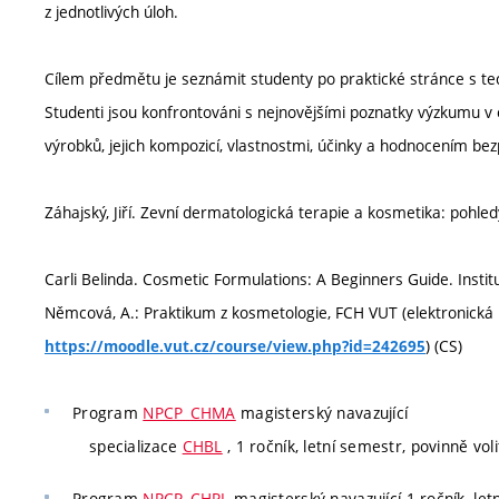
z jednotlivých úloh.
Cílem předmětu je seznámit studenty po praktické stránce s t
Studenti jsou konfrontováni s nejnovějšími poznatky výzkumu v o
výrobků, jejich kompozicí, vlastnostmi, účinky a hodnocením bez
Záhajský, Jiří. Zevní dermatologická terapie a kosmetika: pohledy
Carli Belinda. Cosmetic Formulations: A Beginners Guide. Instit
Němcová, A.: Praktikum z kosmetologie, FCH VUT (elektronická
) (CS)
https://moodle.vut.cz/course/view.php?id=242695
Program
NPCP_CHMA
magisterský navazující
specializace
CHBL
, 1 ročník, letní semestr, povinně voli
Program
NPCP_CHPL
magisterský navazující 1 ročník, letn