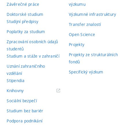
Závěrečné práce
výzkumu
Doktorské studium
Výzkumné infrastruktury
Studijní předpisy
Transfer znalostí
Poplatky za studium
Open Science
Zpracování osobních údajů
Projekty
studentů
Projekty ze strukturálních
Studium a stáže v zahraničí
fondů
Uznání zahraničního
Specifický výzkum
vzdělání
Stipendia
(externí
Knihovny
odkaz)
Sociální bezpečí
Studium bez bariér
Podpora podnikání