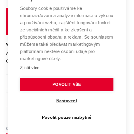
Systém zajišťování kvality výzkumu
Profil univerzity
Spolupráce se školami
Soubory cookie používáme ke
Vysoké
Výzkumné infrastruktury
shromažďování a analýze informací o výkonu
Udržitelná univerzita
učení
Služby univerzity
Transfer znalostí
a používání webu, zajištění fungování funkcí
technické
Podnikavá univerzita / ContriBUTe
Mezinárodní dohody
ze sociálních médií a ke zlepšení a
Open Science
v
Bezpečná univerzita
přizpůsobení obsahu a reklam. Se souhlasem
Univerzitní sítě
Brně
Projekty
můžeme také předávat marketingovým
VYSOKÉ UČENÍ TECHNICKÉ V BRNĚ
Vyznamenání
platformám některé osobní údaje pro
Projekty ze strukturálních fondů
Antonínská 548/1
www.vut.cz
marketingové účely.
Organizační struktura
602 00 Brno
vut@vutbr.cz
Specifický výzkum
Zjistit více
Úřední deska
Ochrana osobních údajů
POVOLIT VŠE
(externí
Pracovní příležitosti
Nastavení
odkaz)
Podpora a rozvoj zaměstnanců a studujících
Povolit pouze nezbytné
Rovné příležitosti
Copyright © 2026 VUT
Sociální bezpečí