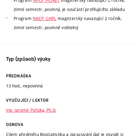
Program
NPCP_PCHBT
magisterský navazující 2 ročník,
zimní semestr, povinný, je součástí profilujícího základu
Program
NKCP_CHPL
magisterský navazující 2 ročník,
zimní semestr, povinně volitelný
Typ (způsob) výuky
PŘEDNÁŠKA
13 hod., nepovinná
VYUČUJÍCÍ / LEKTOR
Ing. Jaromír Pořízka, Ph.D.
OSNOVA
Cílem předmětu Biostatistika a zpracování dat je osvojit si