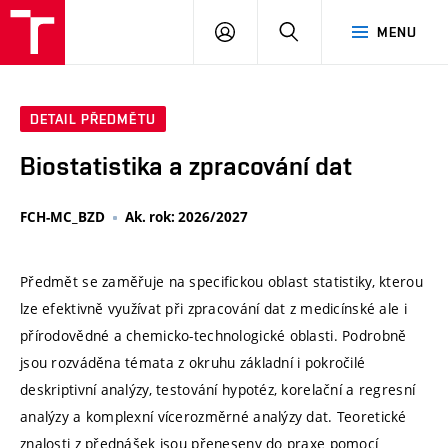
VUT
PŘIHLÁSIT
HLEDAT
MENU
SE
DETAIL PŘEDMĚTU
Biostatistika a zpracování dat
FCH-MC_BZD
Ak. rok: 2026/2027
Předmět se zaměřuje na specifickou oblast statistiky, kterou
lze efektivně využívat při zpracování dat z medicínské ale i
přírodovědné a chemicko-technologické oblasti. Podrobně
jsou rozváděna témata z okruhu základní i pokročilé
deskriptivní analýzy, testování hypotéz, korelační a regresní
analýzy a komplexní vícerozměrné analýzy dat. Teoretické
znalosti z přednášek jsou přeneseny do praxe pomocí