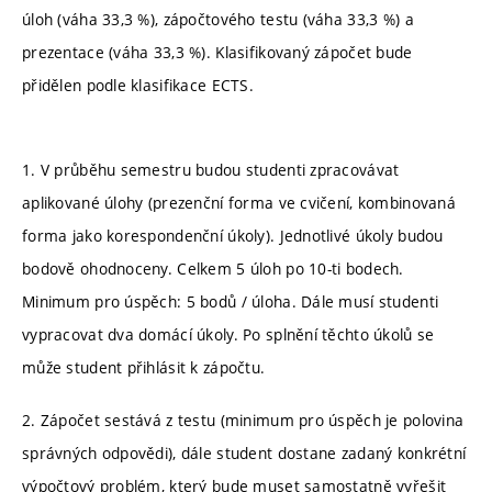
úloh (váha 33,3 %), zápočtového testu (váha 33,3 %) a
prezentace (váha 33,3 %). Klasifikovaný zápočet bude
přidělen podle klasifikace ECTS.
1. V průběhu semestru budou studenti zpracovávat
aplikované úlohy (prezenční forma ve cvičení, kombinovaná
forma jako korespondenční úkoly). Jednotlivé úkoly budou
bodově ohodnoceny. Celkem 5 úloh po 10-ti bodech.
Minimum pro úspěch: 5 bodů / úloha. Dále musí studenti
vypracovat dva domácí úkoly. Po splnění těchto úkolů se
může student přihlásit k zápočtu.
2. Zápočet sestává z testu (minimum pro úspěch je polovina
správných odpovědi), dále student dostane zadaný konkrétní
výpočtový problém, který bude muset samostatně vyřešit