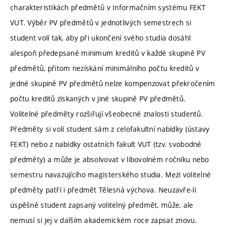
charakteristikách předmětů v Informačním systému FEKT
VUT. Výběr PV předmětů v jednotlivých semestrech si
student volí tak, aby při ukončení svého studia dosáhl
alespoň předepsané minimum kreditů v každé skupině PV
předmětů, přitom nezískání minimálního počtu kreditů v
jedné skupině PV předmětů nelze kompenzovat překročením
počtu kreditů získaných v jiné skupině PV předmětů.
Volitelné předměty rozšiřují všeobecné znalosti studentů.
Předměty si volí student sám z celofakultní nabídky (ústavy
FEKT) nebo z nabídky ostatních fakult VUT (tzv. svobodné
předměty) a může je absolvovat v libovolném ročníku nebo
semestru navazujícího magisterského studia. Mezi volitelné
předměty patří i předmět Tělesná výchova. Neuzavře-li
úspěšně student zapsaný volitelný předmět, může, ale
nemusí si jej v dalším akademickém roce zapsat znovu.