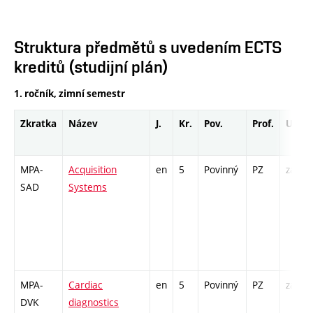
Struktura předmětů s uvedením ECTS
kreditů (studijní plán)
1. ročník, zimní semestr
Zkratka
Název
J.
Kr.
Pov.
Prof.
Uk.
MPA-
Acquisition
en
5
Povinný
PZ
zá,zk
SAD
Systems
MPA-
Cardiac
en
5
Povinný
PZ
zá,zk
DVK
diagnostics