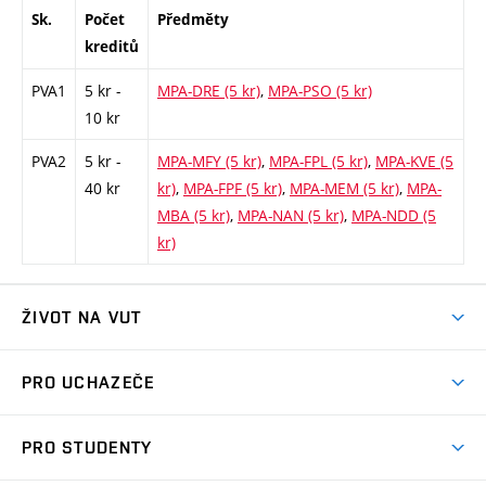
Sk.
Počet
Předměty
kreditů
PVA1
5 kr -
MPA-DRE (5 kr)
,
MPA-PSO (5 kr)
10 kr
PVA2
5 kr -
MPA-MFY (5 kr)
,
MPA-FPL (5 kr)
,
MPA-KVE (5
40 kr
kr)
,
MPA-FPF (5 kr)
,
MPA-MEM (5 kr)
,
MPA-
MBA (5 kr)
,
MPA-NAN (5 kr)
,
MPA-NDD (5
kr)
ŽIVOT NA VUT
Atmosféra VUT
PRO UCHAZEČE
Prostory školy
Proč na VUT
Koleje
PRO STUDENTY
Studijní programy
Stravování