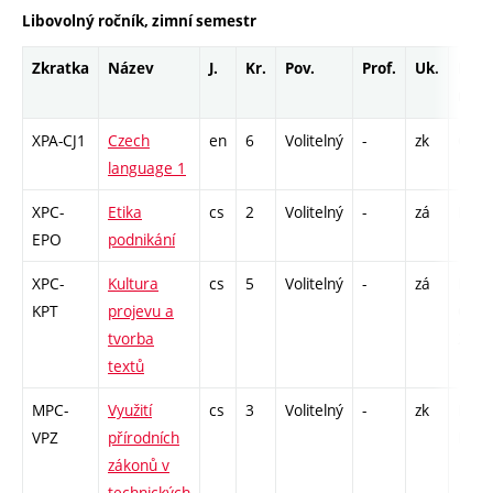
Libovolný ročník, zimní semestr
Zkratka
Název
J.
Kr.
Pov.
Prof.
Uk.
Hod.
rozs
XPA-CJ1
Czech
en
6
Volitelný
-
zk
Cj - 
language 1
XPC-
Etika
cs
2
Volitelný
-
zá
P - 2
EPO
podnikání
XPC-
Kultura
cs
5
Volitelný
-
zá
P - 2
KPT
projevu a
COZ 
tvorba
26
textů
MPC-
Využití
cs
3
Volitelný
-
zk
P - 2
VPZ
přírodních
PR - 
zákonů v
technických