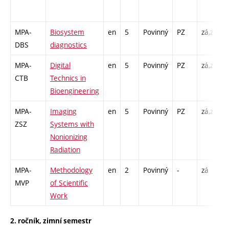
MPA-
Biosystem
en
5
Povinný
PZ
zá,zk
P
DBS
diagnostics
L
MPA-
Digital
en
5
Povinný
PZ
zá,zk
P
CTB
Technics in
L
Bioengineering
MPA-
Imaging
en
5
Povinný
PZ
zá,zk
P
ZSZ
Systems with
C
Nonionizing
/
Radiation
MPA-
Methodology
en
2
Povinný
-
zá
P
MVP
of Scientific
P
Work
2. ročník, zimní semestr