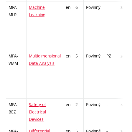
MPA-
Machine
en
6
Povinný
-
zá,zk
MLR
Learning
MPA-
Multidimensional
en
5
Povinný
PZ
zá,zk
VMM
Data Analysis
MPA-
Safety of
en
2
Povinný
-
zá
BEZ
Electrical
Devices
MPA-
Differential
en
5
Povinně
-
zá,zk