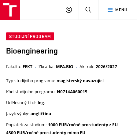
VUT
PŘIHLÁSIT
HLEDAT
MENU
SE
STUDIJNÍ PROGRAM
Bioengineering
Fakulta:
Zkratka:
Ak. rok:
FEKT
MPA-BIO
2026/2027
Typ studijního programu:
magisterský navazující
Kód studijního programu:
N0714A060015
Udělovaný titul:
Ing.
Jazyk výuky:
angličtina
Poplatek za studium:
,
1000 EUR/ročně pro studenty z EU
4500 EUR/ročně pro studenty mimo EU