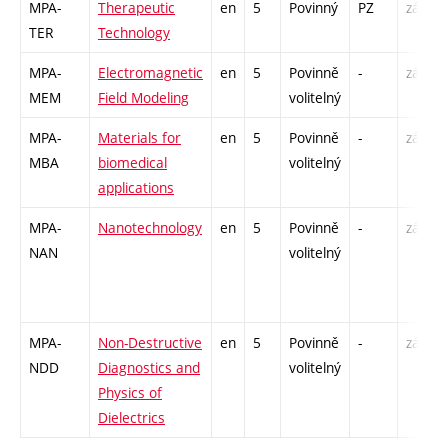
MPA-
Therapeutic
en
5
Povinný
PZ
zá,zk
TER
Technology
MPA-
Electromagnetic
en
5
Povinně
-
zá,zk
MEM
Field Modeling
volitelný
MPA-
Materials for
en
5
Povinně
-
zá,zk
MBA
biomedical
volitelný
applications
MPA-
Nanotechnology
en
5
Povinně
-
zá,zk
NAN
volitelný
MPA-
Non-Destructive
en
5
Povinně
-
zá,zk
NDD
Diagnostics and
volitelný
Physics of
Dielectrics