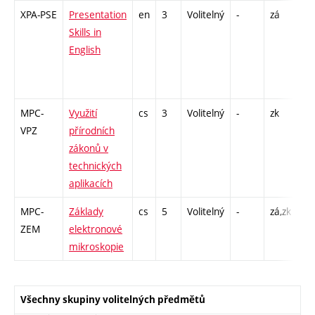
XPA-PSE
Presentation
en
3
Volitelný
-
zá
Cj
Skills in
/ I
English
26
IP
26
MPC-
Využití
cs
3
Volitelný
-
zk
P -
VPZ
přírodních
PR
zákonů v
technických
aplikacích
MPC-
Základy
cs
5
Volitelný
-
zá,zk
P -
ZEM
elektronové
Cp
mikroskopie
/ E
Všechny skupiny volitelných předmětů