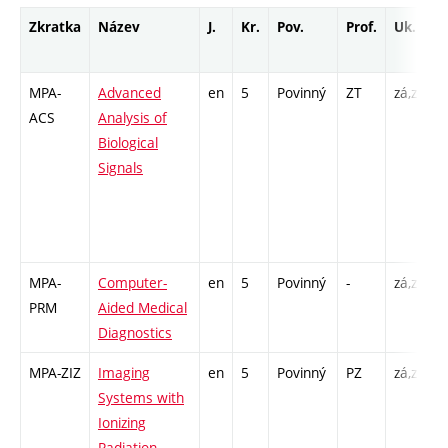
Zkratka
Název
J.
Kr.
Pov.
Prof.
Uk.
MPA-
Advanced
en
5
Povinný
ZT
zá,zk
P
ACS
Analysis of
C
Biological
/
Signals
/
3
I
MPA-
Computer-
en
5
Povinný
-
zá,zk
P
PRM
Aided Medical
C
Diagnostics
MPA-ZIZ
Imaging
en
5
Povinný
PZ
zá,zk
P
Systems with
C
Ionizing
/
Radiation