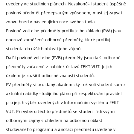
uvedeny ve studijních plánech. Nezakončí-li student úspěšně
povinný předmět předepsaným způsobem, musí jej zapsat
znovu hned v následujícím roce svého studia.
Povinně volitelné předměty profilujícího základu (PVA) jsou
oborově zaměřené odborné předměty, které profilují
studenta do užších oblastí jeho zájmů.
Další povinně volitelné (PVB) předměty jsou další odborné
předměty zařazené z nabídek ústavů FEKT VUT. Jejich
úkolem je rozšířit odborné znalosti studentů.
PV předměty si pro daný akademický rok volí student sám z
aktuální nabídky studijního plánu při respektování pravidel
pro jejich výběr uvedených v Informačním systému FEKT
VUT. Při výběru těchto předmětů se student řídí svými
odbornými zájmy s ohledem na odbornou oblast
studovaného programu a anotací předmětu uvedené v