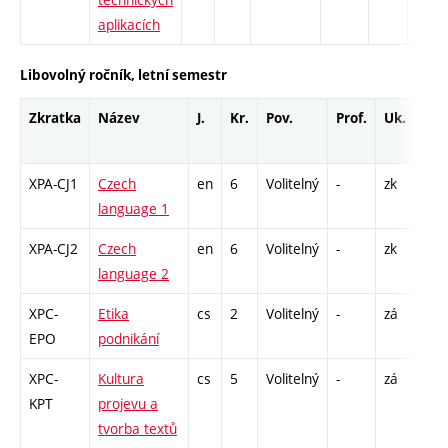
aplikacích
Libovolný ročník, letní semestr
Zkratka
Název
J.
Kr.
Pov.
Prof.
Uk.
Ho
ro
XPA-CJ1
Czech
en
6
Volitelný
-
zk
Cj
language 1
XPA-CJ2
Czech
en
6
Volitelný
-
zk
Cj
language 2
XPC-
Etika
cs
2
Volitelný
-
zá
P 
EPO
podnikání
XPC-
Kultura
cs
5
Volitelný
-
zá
P -
KPT
projevu a
CO
tvorba textů
26