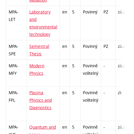
MPA-
Laboratory
en
5
Povinný
PZ
zá,zk
P
LET
and
L
environmental
technology
MPA-
Semestral
en
5
Povinný
PZ
zá,zk
S
SPE
Thesis
P
MPA-
Modern
en
5
Povinně
-
zá,zk
P
MFY
Physics
volitelný
MPA-
Plasma
en
5
Povinně
-
zk
P
FPL
Physics and
volitelný
Diagnostics
2
MPA-
Quantum and
en
5
Povinně
-
zá,zk
P