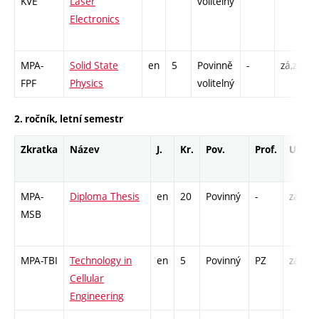
KVE
Laser
volitelný
Electronics
1
MPA-
Solid State
en
5
Povinně
-
zá,zk
P
FPF
Physics
volitelný
L
2. ročník, letní semestr
Zkratka
Název
J.
Kr.
Pov.
Prof.
Uk.
MPA-
Diploma Thesis
en
20
Povinný
-
zá
MSB
MPA-TBI
Technology in
en
5
Povinný
PZ
zá,zk
Cellular
Engineering