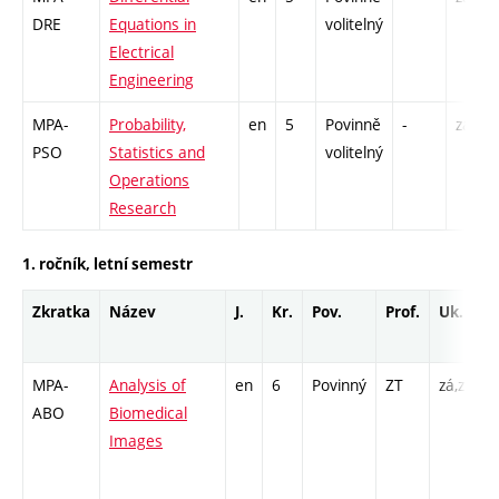
DRE
Equations in
volitelný
Electrical
Engineering
MPA-
Probability,
en
5
Povinně
-
zá,zk
PSO
Statistics and
volitelný
Operations
Research
1. ročník, letní semestr
Zkratka
Název
J.
Kr.
Pov.
Prof.
Uk.
MPA-
Analysis of
en
6
Povinný
ZT
zá,zk
P
ABO
Biomedical
C
Images
/
3
I