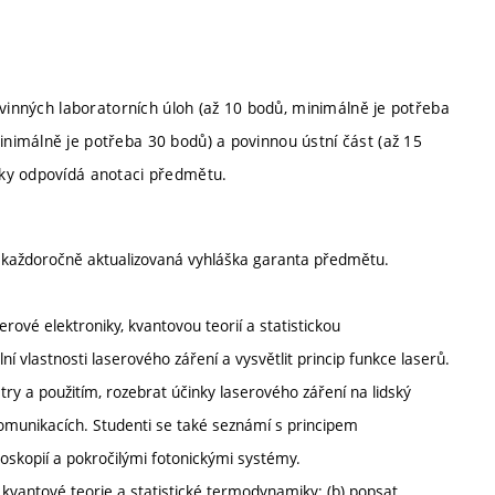
ovinných laboratorních úloh (až 10 bodů, minimálně je potřeba
nimálně je potřeba 30 bodů) a povinnou ústní část (až 15
ky odpovídá anotaci předmětu.
í každoročně aktualizovaná vyhláška garanta předmětu.
ové elektroniky, kvantovou teorií a statistickou
ní vlastnosti laserového záření a vysvětlit princip funkce laserů.
try a použitím, rozebrat účinky laserového záření na lidský
ekomunikacích. Studenti se také seznámí s principem
oskopií a pokročilými fotonickými systémy.
kvantové teorie a statistické termodynamiky; (b) popsat