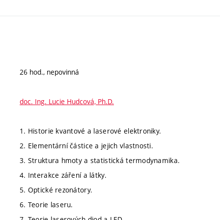
26 hod., nepovinná
doc. Ing. Lucie Hudcová, Ph.D.
1. Historie kvantové a laserové elektroniky.
2. Elementární částice a jejich vlastnosti.
3. Struktura hmoty a statistická termodynamika.
4. Interakce záření a látky.
5. Optické rezonátory.
6. Teorie laseru.
7. Teorie laserových diod a LED.