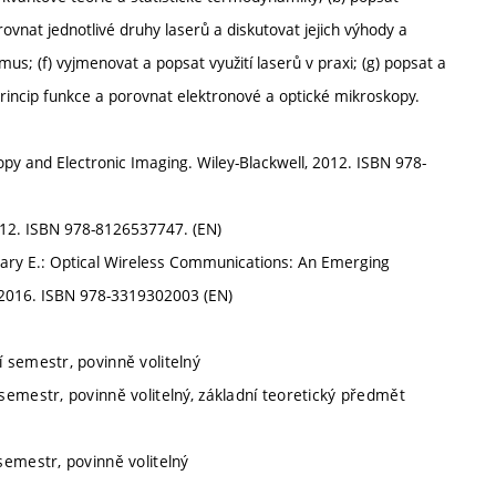
porovnat jednotlivé druhy laserů a diskutovat jejich výhody a
us; (f) vyjmenovat a popsat využití laserů v praxi; (g) popsat a
princip funkce a porovnat elektronové a optické mikroskopy.
opy and Electronic Imaging. Wiley-Blackwell, 2012. ISBN 978-
 2012. ISBN 978-8126537747. (EN)
Udvary E.: Optical Wireless Communications: An Emerging
 2016. ISBN 978-3319302003 (EN)
í semestr, povinně volitelný
semestr, povinně volitelný, základní teoretický předmět
semestr, povinně volitelný