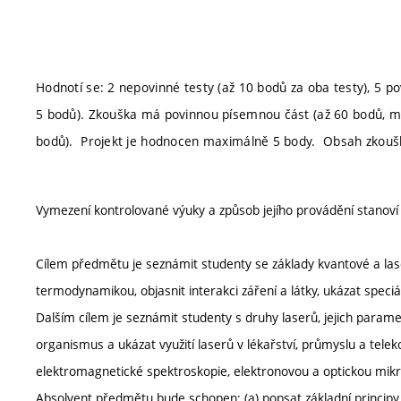
Hodnotí se: 2 nepovinné testy (až 10 bodů za oba testy), 5 p
5 bodů). Zkouška má povinnou písemnou část (až 60 bodů, mi
bodů). Projekt je hodnocen maximálně 5 body. Obsah zkouš
Vymezení kontrolované výuky a způsob jejího provádění stanov
Cílem předmětu je seznámit studenty se základy kvantové a laser
termodynamikou, objasnit interakci záření a látky, ukázat speciál
Dalším cílem je seznámit studenty s druhy laserů, jejich parame
organismus a ukázat využití laserů v lékařství, průmyslu a tel
elektromagnetické spektroskopie, elektronovou a optickou mikr
Absolvent předmětu bude schopen: (a) popsat základní principy 