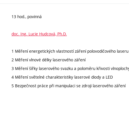
13 hod., povinná
doc. Ing. Lucie Hudcová, Ph.D.
1 Měření energetických vlastností záření polovodičového laseru
2 Měření vlnové délky laserového záření
3 Měření šířky laserového svazku a poloměru křivosti vlnoploc
4 Měření světelné charakteristiky laserové diody a LED
5 Bezpečnost práce při manipulaci se zdroji laserového záření