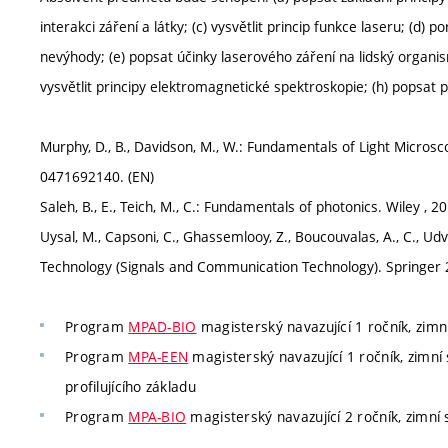
interakci záření a látky; (c) vysvětlit princip funkce laseru; (d) 
nevýhody; (e) popsat účinky laserového záření na lidský organism
vysvětlit principy elektromagnetické spektroskopie; (h) popsat 
Murphy, D., B., Davidson, M., W.: Fundamentals of Light Microsc
0471692140. (EN)
Saleh, B., E., Teich, M., C.: Fundamentals of photonics. Wiley ,
Uysal, M., Capsoni, C., Ghassemlooy, Z., Boucouvalas, A., C., 
Technology (Signals and Communication Technology). Springer
Program
MPAD-BIO
magisterský navazující 1 ročník, zimn
Program
MPA-EEN
magisterský navazující 1 ročník, zimní 
profilujícího základu
Program
MPA-BIO
magisterský navazující 2 ročník, zimní 