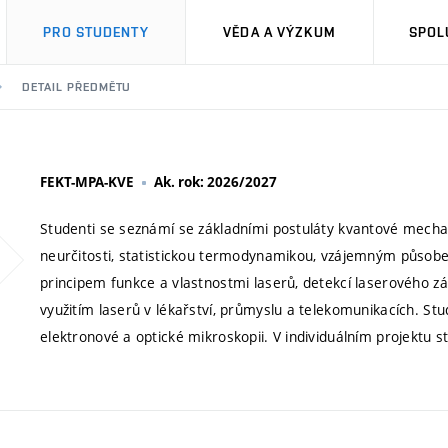
PRO STUDENTY
VĚDA A VÝZKUM
SPOL
DETAIL PŘEDMĚTU
FEKT-MPA-KVE
Ak. rok: 2026/2027
Studenti se seznámí se základními postuláty kvantové mechan
neurčitosti, statistickou termodynamikou, vzájemným působen
principem funkce a vlastnostmi laserů, detekcí laserového zá
využitím laserů v lékařství, průmyslu a telekomunikacích. Stu
elektronové a optické mikroskopii. V individuálním projektu s