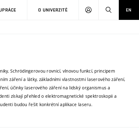
PŘIHLÁSIT
HLEDAT
UPRÁCE
O UNIVERZITĚ
EN
SE
iky, Schrödingerovou rovnicí, vlnovou funkcí, principem
ím záření a látky, základními vlastnostmi laserového záření,
ření, účinky laserového záření na lidský organismus a
denti získají přehled o elektromagnetické spektroskopii a
tudenti budou řešit konkrétní aplikace laseru.