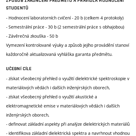
ZPŮSOB ZAKONČENÍ PŘEDMĚTU A PRAVIDLA HODNOCENÍ
STUDENTŮ
- Hodnocení laboratorních cvičení - 20 b (celkem 4 protokoly)
- Semestrální práce - 30 b (2 semestrální práce s obhajobou)
- Závěrečná zkouška - 50 b
Vymezení kontrolované výuky a způsob jejího provádění stanoví
každoročně aktualizovaná vyhláška garanta předmětu.
UČEBNÍ CÍLE
- získat všeobecný přehled o využití dielektrické spektroskopie v
materiálových vědách i dalších inženýrských oborech,
- získat všeobecný přehled o využití akustické a
elektromagnetické emise v materiálových vědách i dalších
inženýrských oborech,
- definovat základní aspekty při analýze dielektrických materiálů
- identifikova základní dielektrická spektra a navrhnout vhodnou