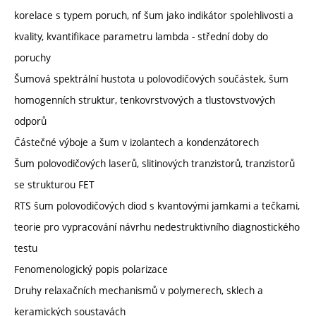
korelace s typem poruch, nf šum jako indikátor spolehlivosti a
kvality, kvantifikace parametru lambda - střední doby do
poruchy
Šumová spektrální hustota u polovodičových součástek, šum
homogenních struktur, tenkovrstvových a tlustovstvových
odporů
Částečné výboje a šum v izolantech a kondenzátorech
Šum polovodičových laserů, slitinových tranzistorů, tranzistorů
se strukturou FET
RTS šum polovodičových diod s kvantovými jamkami a tečkami,
teorie pro vypracování návrhu nedestruktivního diagnostického
testu
Fenomenologický popis polarizace
Druhy relaxačních mechanismů v polymerech, sklech a
keramických soustavách