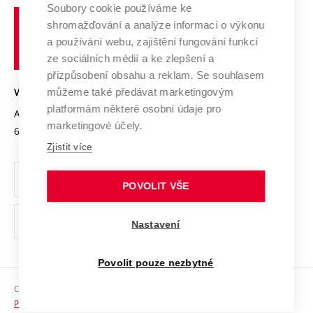
Profil univerzity
Spolupráce se školami
Soubory cookie používáme ke
Vysoké
Výzkumné infrastruktury
shromažďování a analýze informací o výkonu
Udržitelná univerzita
učení
Služby univerzity
Transfer znalostí
a používání webu, zajištění fungování funkcí
technické
Podnikavá univerzita / ContriBUTe
Mezinárodní dohody
ze sociálních médií a ke zlepšení a
Open Science
v
Bezpečná univerzita
přizpůsobení obsahu a reklam. Se souhlasem
Univerzitní sítě
Brně
Projekty
můžeme také předávat marketingovým
VYSOKÉ UČENÍ TECHNICKÉ V BRNĚ
Vyznamenání
platformám některé osobní údaje pro
Projekty ze strukturálních fondů
Antonínská 548/1
www.vut.cz
marketingové účely.
Organizační struktura
602 00 Brno
vut@vutbr.cz
Specifický výzkum
Zjistit více
Úřední deska
Ochrana osobních údajů
POVOLIT VŠE
(externí
Pracovní příležitosti
Nastavení
odkaz)
Podpora a rozvoj zaměstnanců a studujících
Povolit pouze nezbytné
Rovné příležitosti
Copyright © 2026 VUT
Sociální bezpečí
Prohlášení o přístupnosti