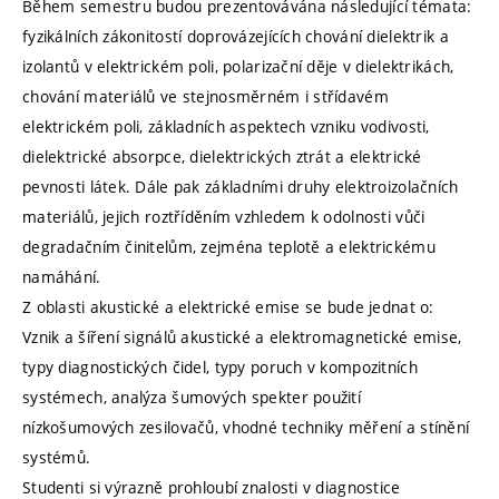
Během semestru budou prezentovávána následující témata:
fyzikálních zákonitostí doprovázejících chování dielektrik a
izolantů v elektrickém poli, polarizační děje v dielektrikách,
chování materiálů ve stejnosměrném i střídavém
elektrickém poli, základních aspektech vzniku vodivosti,
dielektrické absorpce, dielektrických ztrát a elektrické
pevnosti látek. Dále pak základními druhy elektroizolačních
materiálů, jejich roztříděním vzhledem k odolnosti vůči
degradačním činitelům, zejména teplotě a elektrickému
namáhání.
Z oblasti akustické a elektrické emise se bude jednat o:
Vznik a šíření signálů akustické a elektromagnetické emise,
typy diagnostických čidel, typy poruch v kompozitních
systémech, analýza šumových spekter použití
nízkošumových zesilovačů, vhodné techniky měření a stínění
systémů.
Studenti si výrazně prohloubí znalosti v diagnostice