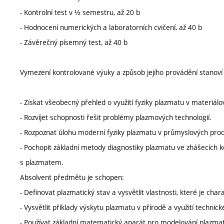
- Kontrolní test v ½ semestru, až 20 b
- Hodnocení numerických a laboratorních cvičení, až 40 b
- Závěrečný písemný test, až 40 b
Vymezení kontrolované výuky a způsob jejího provádění stanov
- Získat všeobecný přehled o využití fyziky plazmatu v materiál
- Rozvíjet schopnosti řešit problémy plazmových technologií.
- Rozpoznat úlohu moderní fyziky plazmatu v průmyslových proc
- Pochopit základní metody diagnostiky plazmatu ve zhášecích k
s plazmatem.
Absolvent předmětu je schopen:
- Definovat plazmatický stav a vysvětlit vlastnosti, které je chara
- Vysvětlit příklady výskytu plazmatu v přírodě a využití techni
- Používat základní matematický aparát pro modelování plazma