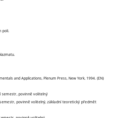
 poli.
 plazmatu.
amentals and Applications, Plenum Press, New York, 1994. (EN)
í semestr, povinně volitelný
semestr, povinně volitelný, základní teoretický předmět
semestr, povinně volitelný