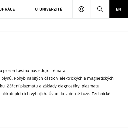
PŘIHLÁSIT
HLEDAT
UPRÁCE
O UNIVERZITĚ
EN
SE
 prezentována následující témata:
e plynů. Pohyb nabitých částic v elektrických a magnetických
ouku. Záření plazmatu a základy diagnostiky plazmatu.
nízkoteplotních výbojích. Úvod do jaderné fúze. Technické