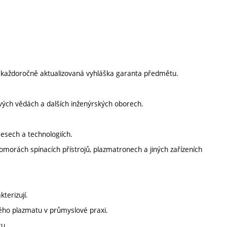
í každoročně aktualizovaná vyhláška garanta předmětu.
ových vědách a dalších inženýrských oborech.
esech a technologiích.
omorách spínacích přístrojů, plazmatronech a jiných zařízeních
kterizují.
ckého plazmatu v průmyslové praxi.
tu.