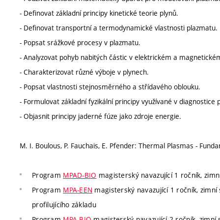
- Definovat základní principy kinetické teorie plynů.
- Definovat transportní a termodynamické vlastnosti plazmatu.
- Popsat srážkové procesy v plazmatu.
- Analyzovat pohyb nabitých částic v elektrickém a magnetickém
- Charakterizovat různé výboje v plynech.
- Popsat vlastnosti stejnosměrného a střídavého oblouku.
- Formulovat základní fyzikální principy využívané v diagnostice
- Objasnit principy jaderné fúze jako zdroje energie.
M. I. Boulous, P. Fauchais, E. Pfender: Thermal Plasmas - Fund
Program
MPAD-BIO
magisterský navazující 1 ročník, zimn
Program
MPA-EEN
magisterský navazující 1 ročník, zimní 
profilujícího základu
Program
MPA-BIO
magisterský navazující 2 ročník, zimní 