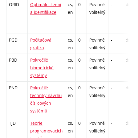
ORID
Optimální řízení
cs,
0
Povinně
-
drzk
a identifikace
en
volitelný
PGD
Počítačová
cs,
0
Povinně
-
drzk
grafika
en
volitelný
PBD
Pokročilé
cs,
0
Povinně
-
drzk
biometrické
en
volitelný
systémy
PND
Pokročilé
cs,
0
Povinně
-
drzk
techniky návrhu
en
volitelný
číslicových
systémů
TJD
Teorie
cs,
0
Povinně
-
drzk
programovacích
en
volitelný