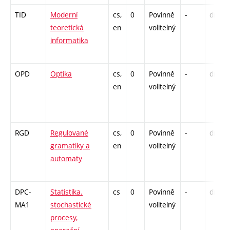
TID
Moderní
cs,
0
Povinně
-
drzk
teoretická
en
volitelný
informatika
OPD
Optika
cs,
0
Povinně
-
drzk
en
volitelný
RGD
Regulované
cs,
0
Povinně
-
drzk
gramatiky a
en
volitelný
automaty
DPC-
Statistika.
cs
0
Povinně
-
drzk
MA1
stochastické
volitelný
procesy,