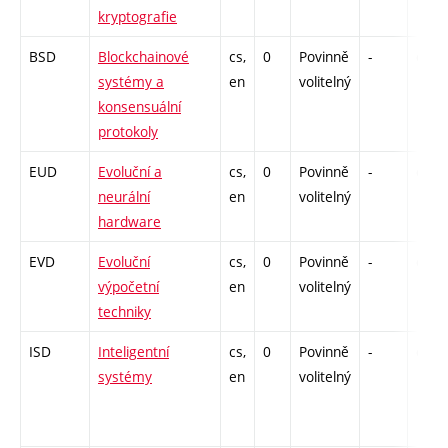
kryptografie
BSD
Blockchainové
cs,
0
Povinně
-
drzk
systémy a
en
volitelný
konsensuální
protokoly
EUD
Evoluční a
cs,
0
Povinně
-
drzk
neurální
en
volitelný
hardware
EVD
Evoluční
cs,
0
Povinně
-
drzk
výpočetní
en
volitelný
techniky
ISD
Inteligentní
cs,
0
Povinně
-
drzk
systémy
en
volitelný