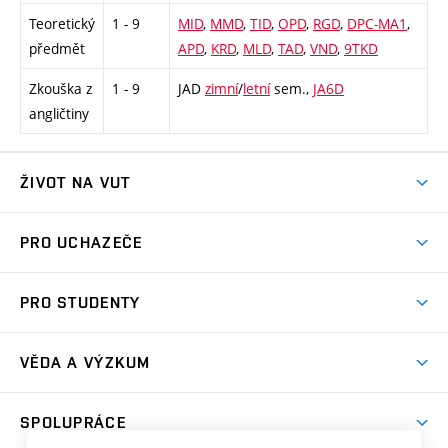
Teoretický
1 - 9
MID
,
MMD
,
TID
,
OPD
,
RGD
,
DPC-MA1
,
předmět
APD
,
KRD
,
MLD
,
TAD
,
VND
,
9TKD
Zkouška z
1 - 9
JAD
zimní
/
letní
sem.,
JA6D
angličtiny
ŽIVOT NA VUT
Atmosféra VUT
PRO UCHAZEČE
Prostory školy
Proč na VUT
Koleje
PRO STUDENTY
Studijní programy
Stravování
Předměty
Studijní předpisy
Studium a stáže v zahraničí
Stipendia
Dny otevřených dveří
VĚDA A VÝZKUM
Sport na VUT
(externí
Studijní programy
Poplatky za studium
Uznání zahraničního vzdělání
Knihovny
Aktivity pro juniory
Studentský život
odkaz)
Věda a výzkum na VUT
Harmonogram akademického roku
Zpracování osobních údajů studentů
Sociální bezpečí
SPOLUPRÁCE
Celoživotní vzdělávání
Brno
Podpora excelence