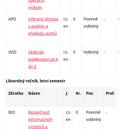
operační
výzkum
APD
Vybraná témata
cs,
0
Povinně
-
drzk
z analýzy a
en
volitelný
překladu jazyků
VDD
Vědecké
cs,
0
Volitelný
-
drzk
publikování od A
en
do Z
Libovolný ročník, letní semestr
Zkratka
Název
J.
Kr.
Pov.
Prof.
Uk.
BID
Bezpečnost
cs,
0
Povinně
-
drzk
informačních
en
volitelný
systémů a