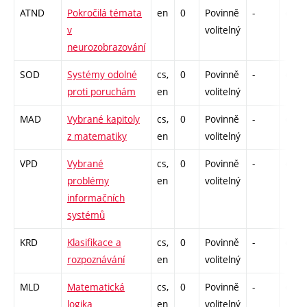
ATND
Pokročilá témata
en
0
Povinně
-
drzk
v
volitelný
neurozobrazování
SOD
Systémy odolné
cs,
0
Povinně
-
drzk
proti poruchám
en
volitelný
MAD
Vybrané kapitoly
cs,
0
Povinně
-
drzk
z matematiky
en
volitelný
VPD
Vybrané
cs,
0
Povinně
-
drzk
problémy
en
volitelný
informačních
systémů
KRD
Klasifikace a
cs,
0
Povinně
-
drzk
rozpoznávání
en
volitelný
MLD
Matematická
cs,
0
Povinně
-
drzk
logika
en
volitelný