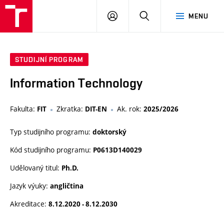
VUT
PŘIHLÁSIT
HLEDAT
MENU
SE
STUDIJNÍ PROGRAM
Information Technology
Fakulta:
Zkratka:
Ak. rok:
FIT
DIT-EN
2025/2026
Typ studijního programu:
doktorský
Kód studijního programu:
P0613D140029
Udělovaný titul:
Ph.D.
Jazyk výuky:
angličtina
Akreditace:
8.12.2020 - 8.12.2030