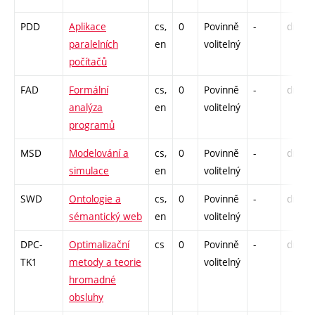
PDD
Aplikace
cs,
0
Povinně
-
drzk
paralelních
en
volitelný
počítačů
FAD
Formální
cs,
0
Povinně
-
drzk
analýza
en
volitelný
programů
MSD
Modelování a
cs,
0
Povinně
-
drzk
simulace
en
volitelný
SWD
Ontologie a
cs,
0
Povinně
-
drzk
sémantický web
en
volitelný
DPC-
Optimalizační
cs
0
Povinně
-
drzk
TK1
metody a teorie
volitelný
hromadné
obsluhy