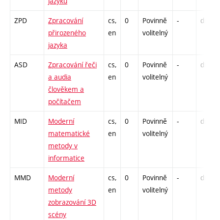
jazyků
ZPD
Zpracování
cs,
0
Povinně
-
drzk
přirozeného
en
volitelný
jazyka
ASD
Zpracování řeči
cs,
0
Povinně
-
drzk
a audia
en
volitelný
člověkem a
počítačem
MID
Moderní
cs,
0
Povinně
-
drzk
matematické
en
volitelný
metody v
informatice
MMD
Moderní
cs,
0
Povinně
-
drzk
metody
en
volitelný
zobrazování 3D
scény