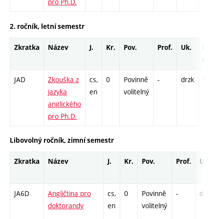
pro Ph.D.
2. ročník, letní semestr
Zkratka
Název
J.
Kr.
Pov.
Prof.
Uk.
Hod.
rozs
JAD
Zkouška z
cs,
0
Povinně
-
drzk
S - 1
jazyka
en
volitelný
anglického
pro Ph.D.
Libovolný ročník, zimní semestr
Zkratka
Název
J.
Kr.
Pov.
Prof.
Uk.
JA6D
Angličtina pro
cs,
0
Povinně
-
drzk
doktorandy
en
volitelný