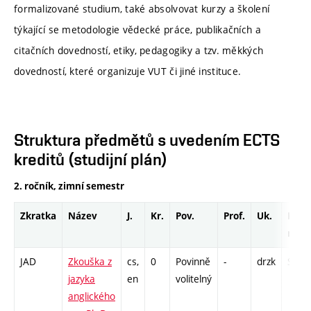
formalizované studium, také absolvovat kurzy a školení
týkající se metodologie vědecké práce, publikačních a
citačních dovedností, etiky, pedagogiky a tzv. měkkých
dovedností, které organizuje VUT či jiné instituce.
Struktura předmětů s uvedením ECTS
kreditů (studijní plán)
2. ročník, zimní semestr
Zkratka
Název
J.
Kr.
Pov.
Prof.
Uk.
Hod.
rozs
JAD
Zkouška z
cs,
0
Povinně
-
drzk
S - 1
jazyka
en
volitelný
anglického