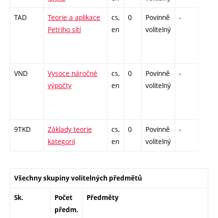
TAD
Teorie a aplikace
cs,
0
Povinně
-
drzk
Petriho sítí
en
volitelný
VND
Vysoce náročné
cs,
0
Povinně
-
drzk
výpočty
en
volitelný
9TKD
Základy teorie
cs,
0
Povinně
-
drzk
kategorií
en
volitelný
Všechny skupiny volitelných předmětů
Sk.
Počet
Předměty
předm.