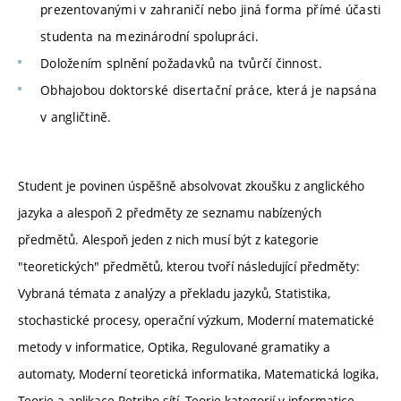
prezentovanými v zahraničí nebo jiná forma přímé účasti
studenta na mezinárodní spolupráci.
Doložením splnění požadavků na tvůrčí činnost.
Obhajobou doktorské disertační práce, která je napsána
v angličtině.
Student je povinen úspěšně absolvovat zkoušku z anglického
jazyka a alespoň 2 předměty ze seznamu nabízených
předmětů. Alespoň jeden z nich musí být z kategorie
"teoretických" předmětů, kterou tvoří následující předměty:
Vybraná témata z analýzy a překladu jazyků, Statistika,
stochastické procesy, operační výzkum, Moderní matematické
metody v informatice, Optika, Regulované gramatiky a
automaty, Moderní teoretická informatika, Matematická logika,
Teorie a aplikace Petriho sítí, Teorie kategorií v informatice,