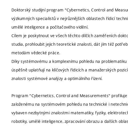
Doktorský studijní program "Cybernetics, Control and Meas
výzkumných specialistů v nejrůznějších oblastech řídicí techn
umělé inteligence a počítačového vidění.
Cílem je poskytnout ve všech těchto dílčích zaměřeních dok
studia, prohloubit jejich teoretické znalosti, dát jím též potř
metodám vědecké práce.
Díky systémovému a komplexnímu pohledu na problematiku ří
úspěšně uplatňují na klíčových řídicích a manažerských pozic
znalosti systémové analýzy a optimálního řízení.
Program "Cybernetics, Control and Measurements" profiluje 
založenému na systémovém pohledu na technické i netechnic
vybaven nezbytnými znalostmi matematiky, fyziky, elektrotechni
robotiky, umělé inteligence, zpracování obrazu a dalších obla