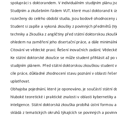
spolupráci s doktorandem. V individuálním studijním plánu j
Studijním a zkušebním řádem VUT, které musí doktorand k ús
rozvrženy do celého období studia, jsou bodově ohodnoceny a
Student si zapíše a vykoná zkoušky z povinných předmětů (Vybr
techniky a Zkouška z angličtiny před státní doktorskou zkou
ohledem na zaměření jeho disertační práce, a dále minimálně
Citování ve vědecké praxi; Řešení inovačních zadání; Vědecké
Ke státní doktorské zkoušce se může student přihlásit až po
studijním plánem. Před státní doktorskou zkouškou student vy
cíle práce, důkladné zhodnocení stavu poznání v oblasti řešen
uplatňovat.
Obhajoba pojednání, které je oponováno, je součástí státní d
hluboké teoretické i praktické znalosti v oblasti kybernetiky 
inteligence. Státní doktorská zkouška probíhá ústní formou 
skládá z tematických okruhů týkajících se povinných a povinn