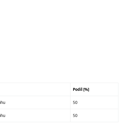
Podíl [%]
uhu
50
uhu
50