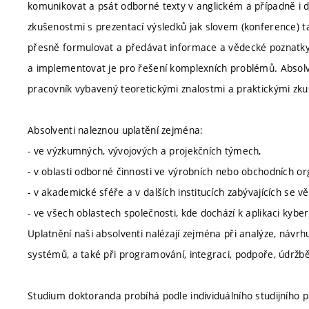
komunikovat a psát odborné texty v anglickém a případně i 
zkušenostmi s prezentací výsledků jak slovem (konference) 
přesně formulovat a předávat informace a vědecké poznatky.
a implementovat je pro řešení komplexních problémů. Absol
pracovník vybavený teoretickými znalostmi a praktickými zk
Absolventi naleznou uplatění zejména:
- ve výzkumných, vývojových a projekčních týmech,
- v oblasti odborné činnosti ve výrobních nebo obchodních or
- v akademické sféře a v dalších institucích zabývajících se
- ve všech oblastech společnosti, kde dochází k aplikaci kyb
Uplatnění naši absolventi nalézají zejména při analýze, návr
systémů, a také při programování, integraci, podpoře, údržb
Studium doktoranda probíhá podle individuálního studijního p