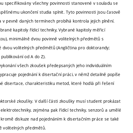
sou specifikovány všechny povinnosti stanovené v souladu se
pěšnému ukončení studia splnit. Tyto povinnosti jsou časově
 v pevně daných termínech probíhá kontrola jejich plnění.
ané kapitoly řídicí techniky, Vybrané kapitoly měřicí
škou), minimálně dvou povinně volitelných předmětů s
 dvou volitelných předmětů (Angličtina pro doktorandy;
 publikování od A do Z).
 vykonání všech zkoušek předepsaných jeho individuálním
pracuje pojednání k disertační práci, v němž detailně popíše
é disertace, charakteristiku metod, které hodlá při řešení
oktorské zkoušky. V další části zkoušky musí student prokázat
a elektrotechniky, zejména pak řídicí techniky, senzorů a umělé
a kromě diskuze nad pojednáním k disertačním práce se také
ě volitelných předmětů.