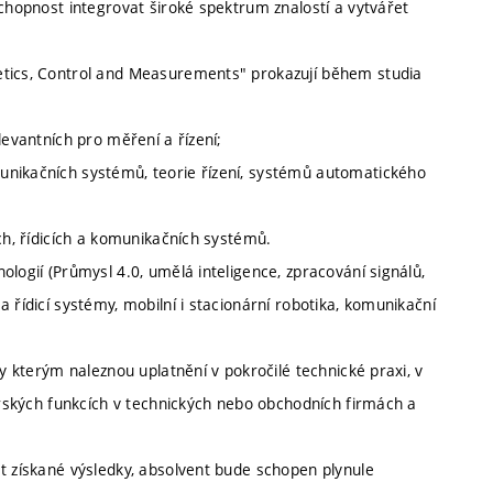
schopnost integrovat široké spektrum znalostí a vytvářet
etics, Control and Measurements" prokazují během studia
levantních pro měření a řízení;
unikačních systémů, teorie řízení, systémů automatického
ch, řídicích a komunikačních systémů.
logií (Průmysl 4.0, umělá inteligence, zpracování signálů,
 řídicí systémy, mobilní i stacionární robotika, komunikační
ky kterým naleznou uplatnění v pokročilé technické praxi, v
žerských funkcích v technických nebo obchodních firmách a
t získané výsledky, absolvent bude schopen plynule