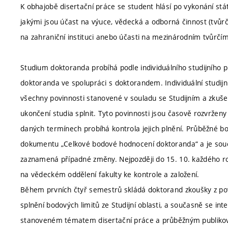
K obhajobě disertační práce se student hlásí po vykonání st
jakými jsou účast na výuce, vědecká a odborná činnost (tvůrčí
na zahraniční instituci anebo účasti na mezinárodním tvůrčí
Studium doktoranda probíhá podle individuálního studijního plá
doktoranda ve spolupráci s doktorandem. Individuální studijn
všechny povinnosti stanovené v souladu se Studijním a zku
ukončení studia splnit. Tyto povinnosti jsou časově rozvrže
daných termínech probíhá kontrola jejich plnění. Průběžné b
dokumentu „Celkové bodové hodnocení doktoranda“ a je součást
zaznamená případné změny. Nejpozději do 15. 10. každého r
na vědeckém oddělení fakulty ke kontrole a založení.
Během prvních čtyř semestrů skládá doktorand zkoušky z pov
splnění bodových limitů ze Studijní oblasti, a současně se i
stanoveném tématem disertační práce a průběžným publiková