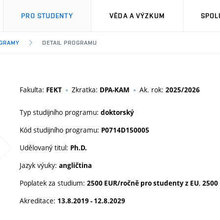
PRO STUDENTY
VĚDA A VÝZKUM
SPOL
OGRAMY
DETAIL PROGRAMU
Fakulta:
Zkratka:
Ak. rok:
FEKT
DPA-KAM
2025/2026
Typ studijního programu:
doktorský
Kód studijního programu:
P0714D150005
Udělovaný titul:
Ph.D.
Jazyk výuky:
angličtina
Poplatek za studium:
,
2500 EUR/ročně pro studenty z EU
2500
Akreditace:
13.8.2019 - 12.8.2029