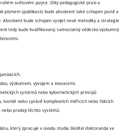
druhém světovém jazyce. Díky pedagogické praxi a
tak písmem (publikace) bude absolvent také schopen jasně a
 Absolvent bude schopen vyvíjet nové metodiky a strategie
vent tedy bude kvalifikovaný, samostatný vědecko-výzkumný
ušenostmi.
ganizacích,
 vědou, výzkumem, vývojem a inovacemi,
ernetických systémů nebo kybernetických principů
hu, tvorbě nebo správě komplexních měřicích nebo řídicích
ě nebo prodeji těchto systémů.
lánu, který zpracuje v úvodu studia školitel doktoranda ve