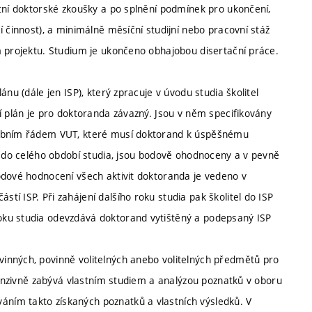
átní doktorské zkoušky a po splnění podmínek pro ukončení,
 činnost), a minimálně měsíční studijní nebo pracovní stáž
m projektu. Studium je ukončeno obhajobou disertační práce.
nu (dále jen ISP), který zpracuje v úvodu studia školitel
í plán je pro doktoranda závazný. Jsou v něm specifikovány
šebním řádem VUT, které musí doktorand k úspěšnému
ny do celého období studia, jsou bodově ohodnoceny a v pevně
odové hodnocení všech aktivit doktoranda je vedeno v
í ISP. Při zahájení dalšího roku studia pak školitel do ISP
oku studia odevzdává doktorand vytištěný a podepsaný ISP
inných, povinně volitelných anebo volitelných předmětů pro
ntenzivně zabývá vlastním studiem a analýzou poznatků v oboru
ním takto získaných poznatků a vlastních výsledků. V