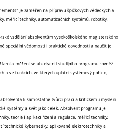
urements" je zaměřen na přípravu špičkových vědeckých a
iky, měřicí techniky, automatizačních systémů, robotiky,
torské vzdělání absolventům vysokoškolského magisterského
ebné speciální vědomosti i praktické dovednosti a naučit je
zení a měření se absolventi studijního programu rovněž
ích a ve funkcích, ve kterých uplatní systémový pohled,
absolventa k samostatné tvůrčí práci a kritickému myšlení
ké systémy a svět jako celek. Absolvent programu je
ky, teorie i aplikací řízení a regulace, měřicí techniky,
stí technické kybernetiky, aplikované elektrotechniky a