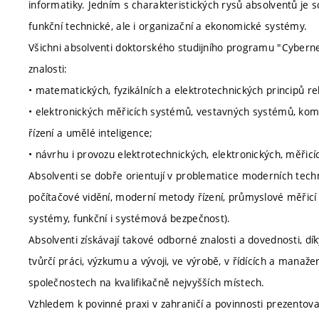
informatiky. Jedním s charakteristických rysů absolventů je 
funkční technické, ale i organizační a ekonomické systémy.
Všichni absolventi doktorského studijního programu "Cybern
znalosti:
• matematických, fyzikálních a elektrotechnických principů re
• elektronických měřicích systémů, vestavných systémů, kom
řízení a umělé inteligence;
• návrhu i provozu elektrotechnických, elektronických, měřicí
Absolventi se dobře orientují v problematice moderních techno
počítačové vidění, moderní metody řízení, průmyslové měřicí a
systémy, funkční i systémová bezpečnost).
Absolventi získávají takové odborné znalosti a dovednosti, dí
tvůrčí práci, výzkumu a vývoji, ve výrobě, v řídících a mana
společnostech na kvalifikačně nejvyšších místech.
Vzhledem k povinné praxi v zahraničí a povinnosti prezentova