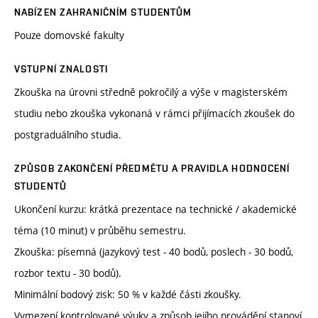
NABÍZEN ZAHRANIČNÍM STUDENTŮM
Pouze domovské fakulty
VSTUPNÍ ZNALOSTI
Zkouška na úrovni středně pokročilý a výše v magisterském
studiu nebo zkouška vykonaná v rámci přijímacích zkoušek do
postgraduálního studia.
ZPŮSOB ZAKONČENÍ PŘEDMĚTU A PRAVIDLA HODNOCENÍ
STUDENTŮ
Ukončení kurzu: krátká prezentace na technické / akademické
téma (10 minut) v průběhu semestru.
Zkouška: písemná (jazykový test - 40 bodů, poslech - 30 bodů,
rozbor textu - 30 bodů).
Minimální bodový zisk: 50 % v každé části zkoušky.
Vymezení kontrolované výuky a způsob jejího provádění stanoví