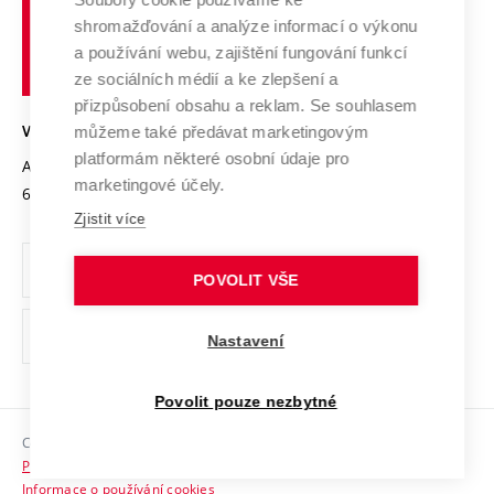
Vysoké
Výzkumné infrastruktury
shromažďování a analýze informací o výkonu
Udržitelná univerzita
učení
Služby univerzity
Transfer znalostí
a používání webu, zajištění fungování funkcí
technické
Podnikavá univerzita / ContriBUTe
Mezinárodní dohody
ze sociálních médií a ke zlepšení a
Open Science
v
Bezpečná univerzita
přizpůsobení obsahu a reklam. Se souhlasem
Univerzitní sítě
Brně
Projekty
můžeme také předávat marketingovým
VYSOKÉ UČENÍ TECHNICKÉ V BRNĚ
Vyznamenání
platformám některé osobní údaje pro
Projekty ze strukturálních fondů
Antonínská 548/1
www.vut.cz
marketingové účely.
Organizační struktura
602 00 Brno
vut@vutbr.cz
Specifický výzkum
Zjistit více
Úřední deska
Ochrana osobních údajů
POVOLIT VŠE
(externí
Pracovní příležitosti
Nastavení
odkaz)
Podpora a rozvoj zaměstnanců a studujících
Povolit pouze nezbytné
Rovné příležitosti
Copyright © 2026 VUT
Sociální bezpečí
Prohlášení o přístupnosti
HR Award
Informace o používání cookies