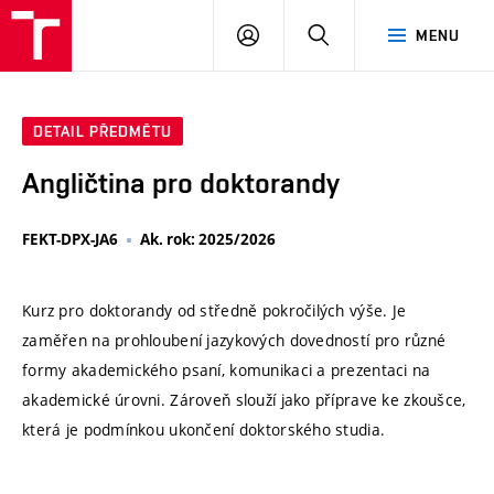
VUT
PŘIHLÁSIT
HLEDAT
MENU
SE
DETAIL PŘEDMĚTU
Angličtina pro doktorandy
FEKT-DPX-JA6
Ak. rok: 2025/2026
Kurz pro doktorandy od středně pokročilých výše. Je
zaměřen na prohloubení jazykových dovedností pro různé
formy akademického psaní, komunikaci a prezentaci na
akademické úrovni. Zároveň slouží jako příprave ke zkoušce,
která je podmínkou ukončení doktorského studia.