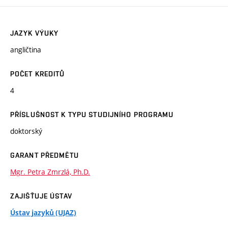
JAZYK VÝUKY
angličtina
POČET KREDITŮ
4
PŘÍSLUŠNOST K TYPU STUDIJNÍHO PROGRAMU
doktorský
GARANT PŘEDMĚTU
Mgr. Petra Zmrzlá, Ph.D.
ZAJIŠŤUJE ÚSTAV
Ústav jazyků (UJAZ)