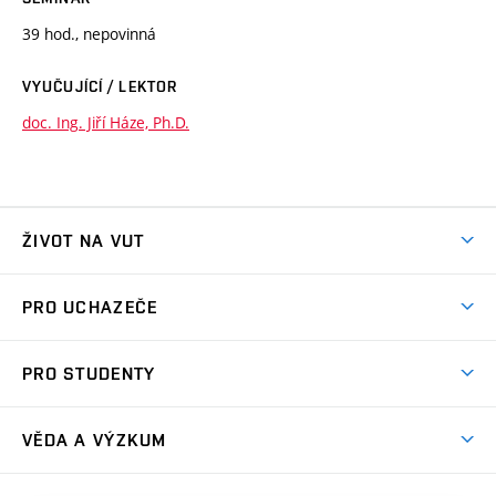
39 hod., nepovinná
VYUČUJÍCÍ / LEKTOR
doc. Ing. Jiří Háze, Ph.D.
ŽIVOT NA VUT
Atmosféra VUT
PRO UCHAZEČE
Prostory školy
Proč na VUT
Koleje
PRO STUDENTY
Studijní programy
Stravování
Předměty
Studijní předpisy
Studium a stáže v zahraničí
Stipendia
Dny otevřených dveří
VĚDA A VÝZKUM
Sport na VUT
(externí
Studijní programy
Poplatky za studium
Uznání zahraničního vzdělání
Knihovny
Aktivity pro juniory
Studentský život
odkaz)
Věda a výzkum na VUT