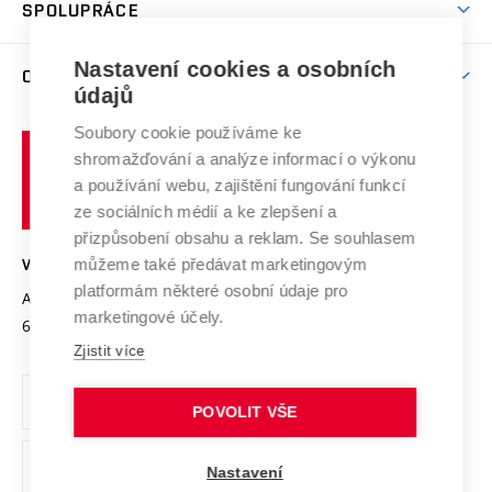
Harmonogram akademického roku
Zpracování osobních údajů studentů
Sociální bezpečí
SPOLUPRÁCE
Celoživotní vzdělávání
Brno
Podpora excelence
Závěrečné práce
Studium bez bariér
Zpracování osobních údajů uchazečů o studium
Firemní spolupráce
Mezinárodní vědecká rada
Nastavení cookies a osobních
O UNIVERZITĚ
Doktorské studium
Podpora podnikání
E-přihláška
údajů
Zahraniční spolupráce
Systém zajišťování kvality výzkumu
Profil univerzity
Spolupráce se školami
Soubory cookie používáme ke
Vysoké
Výzkumné infrastruktury
shromažďování a analýze informací o výkonu
Udržitelná univerzita
učení
Služby univerzity
Transfer znalostí
a používání webu, zajištění fungování funkcí
technické
Podnikavá univerzita / ContriBUTe
Mezinárodní dohody
ze sociálních médií a ke zlepšení a
Open Science
v
Bezpečná univerzita
přizpůsobení obsahu a reklam. Se souhlasem
Univerzitní sítě
Brně
Projekty
můžeme také předávat marketingovým
VYSOKÉ UČENÍ TECHNICKÉ V BRNĚ
Vyznamenání
platformám některé osobní údaje pro
Projekty ze strukturálních fondů
Antonínská 548/1
www.vut.cz
marketingové účely.
Organizační struktura
602 00 Brno
vut@vutbr.cz
Specifický výzkum
Zjistit více
Úřední deska
Ochrana osobních údajů
POVOLIT VŠE
(externí
Pracovní příležitosti
Nastavení
odkaz)