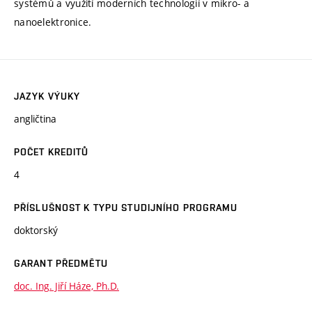
systémů a využití moderních technologií v mikro- a
nanoelektronice.
JAZYK VÝUKY
angličtina
POČET KREDITŮ
4
PŘÍSLUŠNOST K TYPU STUDIJNÍHO PROGRAMU
doktorský
GARANT PŘEDMĚTU
doc. Ing. Jiří Háze, Ph.D.