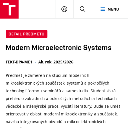
VUT
PŘIHLÁSIT
HLEDAT
MENU
SE
DETAIL PŘEDMĚTU
Modern Microelectronic Systems
FEKT-DPA-ME1
Ak. rok: 2025/2026
Předmět je zaměřen na studium moderních
mikroelektronických součástek, systémů a pokročilých
technologií formou seminářů a samostudia. Student získá
přehled o základních a pokročilých metodách a technikách
vědecké a inženýrské práce, využítí literatury. Bude se umět
orientovat v oblasti moderní mikroelektroniky a součástek,
návrhu integrovaných obvodů a mikroelektronických