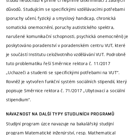
studiu nedochází k přímé či nepřímé diskriminaci z žádných
důvodů. Studujícím se specifickými vzdělávacími potřebami
(poruchy učení, fyzický a smyslový handicap, chronická
somatická onemocnění, poruchy autistického spektra,
narušené komunikační schopnosti, psychická onemocnění) je
poskytováno poradenství v poradenském centru VUT, které
je součástí Institutu celoživotního vzdělávání VUT. Podrobně
tuto problematiku řeší Směrnice rektora č. 11/2017
„Uchazeči a studenti se specifickými potřebami na VUT“.
Rovněž je vytvořen funkční systém sociálních stipendií, který
popisuje Směrnice rektora č. 71/2017 „Ubytovací a sociální
stipendium“.
NÁVAZNOST NA DALŠÍ TYPY STUDIJNÍCH PROGRAMŮ
Studijní program úzce navazuje na bakalářský studijní
program Matematické inženýrství, resp. Mathematical