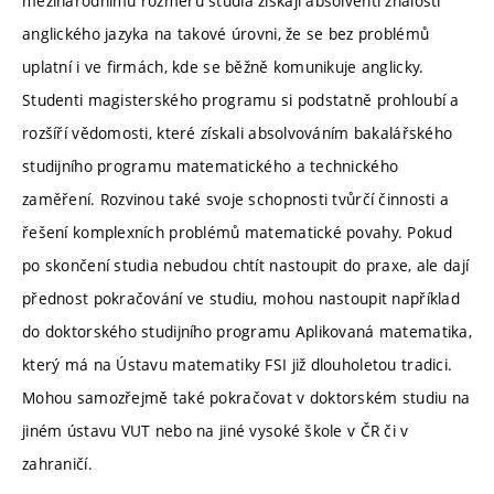
mezinárodnímu rozměru studia získají absolventi znalosti
anglického jazyka na takové úrovni, že se bez problémů
uplatní i ve firmách, kde se běžně komunikuje anglicky.
Studenti magisterského programu si podstatně prohloubí a
rozšíří vědomosti, které získali absolvováním bakalářského
studijního programu matematického a technického
zaměření. Rozvinou také svoje schopnosti tvůrčí činnosti a
řešení komplexních problémů matematické povahy. Pokud
po skončení studia nebudou chtít nastoupit do praxe, ale dají
přednost pokračování ve studiu, mohou nastoupit například
do doktorského studijního programu Aplikovaná matematika,
který má na Ústavu matematiky FSI již dlouholetou tradici.
Mohou samozřejmě také pokračovat v doktorském studiu na
jiném ústavu VUT nebo na jiné vysoké škole v ČR či v
zahraničí.