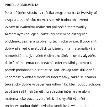
PROFIL ABSOLVENTA
Po úspěšném studiu 1. ročníku programu na University of
L’Aquila a 2. ročníku na VUT v Brně budou absolventi
vybaveni kvalitními znalostmi pokročilé matematiky
zaměřenými na jejich využití při řešení nejrůznějších
problémů, zejména problémů technické praxe. Budou mít
dobrý přehled o metodách založených na matematické a
numerické analýze včetně diferenciálních rovnic, algebře,
diskrétní matematice, lineární i diferenciální geometrii,
pravděpodobnosti a statistice, atd. Získají také důkladné
vědomosti v oblasti moderní informatiky, takže se stanou
teoreticky dobře vybavenými odborníky, kteří budou schopni
úspěšně řešit nejrůznější, především inženýrské úlohy
matematické povahy za efektivního využití výpočetní
techniky. Budou dobře ovládat anglický jazyk a budou