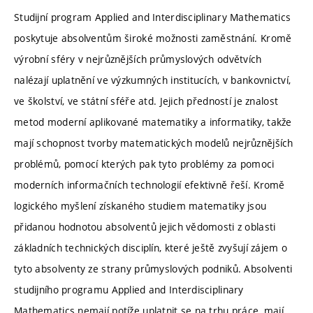
Studijní program Applied and Interdisciplinary Mathematics
poskytuje absolventům široké možnosti zaměstnání. Kromě
výrobní sféry v nejrůznějších průmyslových odvětvích
nalézají uplatnění ve výzkumných institucích, v bankovnictví,
ve školství, ve státní sféře atd. Jejich předností je znalost
metod moderní aplikované matematiky a informatiky, takže
mají schopnost tvorby matematických modelů nejrůznějších
problémů, pomocí kterých pak tyto problémy za pomoci
moderních informačních technologií efektivně řeší. Kromě
logického myšlení získaného studiem matematiky jsou
přidanou hodnotou absolventů jejich vědomosti z oblasti
základních technických disciplín, které ještě zvyšují zájem o
tyto absolventy ze strany průmyslových podniků. Absolventi
studijního programu Applied and Interdisciplinary
Mathematics nemají potíže uplatnit se na trhu práce, mají