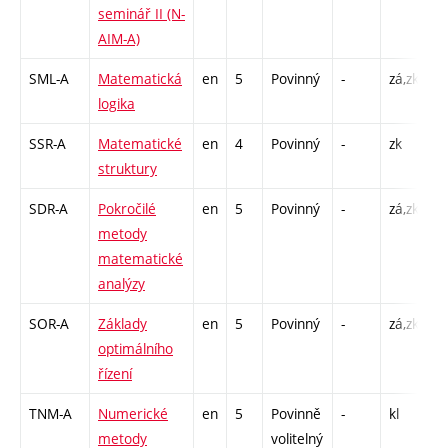
seminář II (N-
AIM-A)
SML-A
Matematická
en
5
Povinný
-
zá,zk
P 
logika
C
SSR-A
Matematické
en
4
Povinný
-
zk
P 
struktury
SDR-A
Pokročilé
en
5
Povinný
-
zá,zk
P 
metody
C
matematické
analýzy
SOR-A
Základy
en
5
Povinný
-
zá,zk
P 
optimálního
C
řízení
TNM-A
Numerické
en
5
Povinně
-
kl
P 
metody
volitelný
C