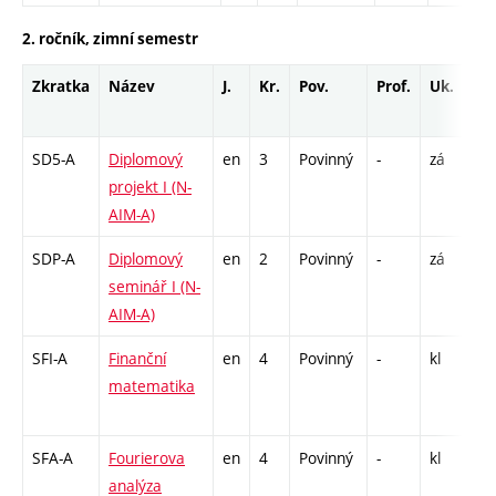
2. ročník, zimní semestr
Zkratka
Název
J.
Kr.
Pov.
Prof.
Uk.
H
r
SD5-A
Diplomový
en
3
Povinný
-
zá
VD
projekt I (N-
6
AIM-A)
SDP-A
Diplomový
en
2
Povinný
-
zá
C1
seminář I (N-
AIM-A)
SFI-A
Finanční
en
4
Povinný
-
kl
P 
matematika
C
1
SFA-A
Fourierova
en
4
Povinný
-
kl
P 
analýza
C1