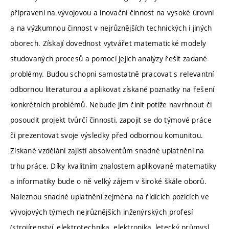
připraveni na vývojovou a inovační činnost na vysoké úrovni
a na výzkumnou činnost v nejrůznějších technických i jiných
oborech. Získají dovednost vytvářet matematické modely
studovaných procesů a pomocí jejich analýzy řešit zadané
problémy. Budou schopni samostatně pracovat s relevantní
odbornou literaturou a aplikovat získané poznatky na řešení
konkrétních problémů. Nebude jim činit potíže navrhnout či
posoudit projekt tvůrčí činnosti, zapojit se do týmové práce
či prezentovat svoje výsledky před odbornou komunitou.
Získané vzdělání zajistí absolventům snadné uplatnění na
trhu práce. Díky kvalitním znalostem aplikované matematiky
a informatiky bude o ně velký zájem v široké škále oborů.
Naleznou snadné uplatnění zejména na řídících pozicích ve
vývojových týmech nejrůznějších inženýrských profesí
(strojírenství, elektrotechnika, elektronika, letecký průmysl,