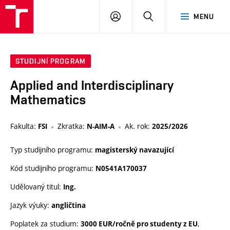
VUT
PŘIHLÁSIT
HLEDAT
MENU
SE
STUDIJNÍ PROGRAM
Applied and Interdisciplinary
Mathematics
Fakulta:
Zkratka:
Ak. rok:
FSI
N-AIM-A
2025/2026
Typ studijního programu:
magisterský navazující
Kód studijního programu:
N0541A170037
Udělovaný titul:
Ing.
Jazyk výuky:
angličtina
Poplatek za studium:
,
3000 EUR/ročně pro studenty z EU