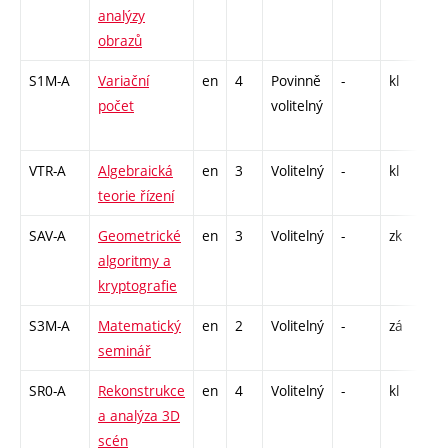
analýzy
2
obrazů
S1M-A
Variační
en
4
Povinně
-
kl
P 
počet
volitelný
C
VTR-A
Algebraická
en
3
Volitelný
-
kl
P 
teorie řízení
SAV-A
Geometrické
en
3
Volitelný
-
zk
P 
algoritmy a
kryptografie
S3M-A
Matematický
en
2
Volitelný
-
zá
C
seminář
SR0-A
Rekonstrukce
en
4
Volitelný
-
kl
P 
a analýza 3D
C
scén
2