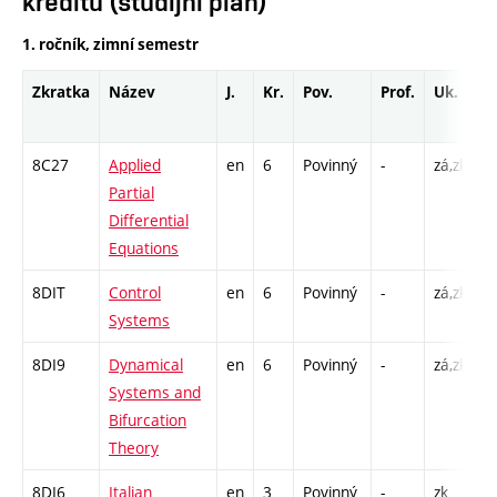
kreditů (studijní plán)
1. ročník, zimní semestr
Zkratka
Název
J.
Kr.
Pov.
Prof.
Uk.
H
r
8C27
Applied
en
6
Povinný
-
zá,zk
P
Partial
C
Differential
Equations
8DIT
Control
en
6
Povinný
-
zá,zk
P
Systems
C
8DI9
Dynamical
en
6
Povinný
-
zá,zk
P
Systems and
C
Bifurcation
Theory
8DI6
Italian
en
3
Povinný
-
zk
P