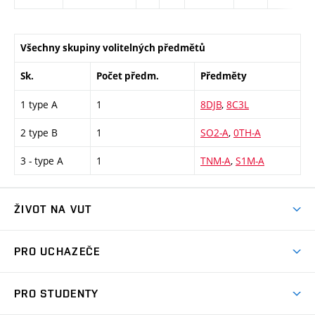
Všechny skupiny volitelných předmětů
Sk.
Počet předm.
Předměty
1 type A
1
8DJB
,
8C3L
2 type B
1
SO2-A
,
0TH-A
3 - type A
1
TNM-A
,
S1M-A
ŽIVOT NA VUT
Atmosféra VUT
PRO UCHAZEČE
Prostory školy
Proč na VUT
Koleje
PRO STUDENTY
Studijní programy
Stravování