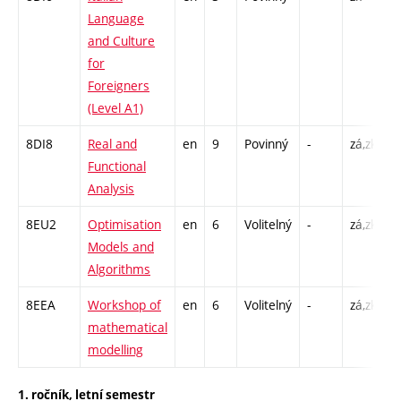
Language
C
and Culture
for
Foreigners
(Level A1)
8DI8
Real and
en
9
Povinný
-
zá,zk
P
Functional
C
Analysis
8EU2
Optimisation
en
6
Volitelný
-
zá,zk
P
Models and
C
Algorithms
8EEA
Workshop of
en
6
Volitelný
-
zá,zk
P
mathematical
C
modelling
1. ročník, letní semestr