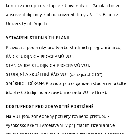
komisí zahrnující i zástupce z University of L’Aquila obdrží
absolvent diplomy z obou univerzit, tedy z VUT v Brně i z
University of L’Aquila.
VYTVÁŘENÍ STUDIJNÍCH PLÁNŮ
Pravidla a podmínky pro tvorbu studijních programů určují:
ŘÁD STUDIJNÍCH PROGRAMŮ VUT,
STANDARDY STUDIJNÍCH PROGRAMŮ VUT,
STUDIJNÍ A ZKUŠEBNÍ ŘÁD VUT (užívající „ECTS“),
SMĚRNICE DĚKANA Pravidla pro organizaci studia na fakultě
(doplněk Studijního a zkušebního řádu VUT v Brně).
DOSTUPNOST PRO ZDRAVOTNĚ POSTIŽENÉ
Na VUT jsou zohledněny potřeby rovného přístupu k
vysokoškolskému vzdělávání. V přijímacím řízení ani ve