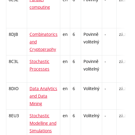
computing
/
8DJB
Combinatorics
en
6
Povinně
-
zá,zk
P
and
volitelný
Cryptography
8C3L
Stochastic
en
6
Povinně
-
zá,zk
P
Processes
volitelný
8DIO
Data Analytics
en
6
Volitelný
-
zá,zk
P
and Data
Mining
8EU3
Stochastic
en
6
Volitelný
-
zá,zk
P
Modelling and
Simulations