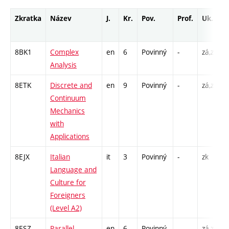
Zkratka
Název
J.
Kr.
Pov.
Prof.
Uk.
8BK1
Complex
en
6
Povinný
-
zá,zk
P
Analysis
8ETK
Discrete and
en
9
Povinný
-
zá,zk
P
Continuum
Mechanics
with
Applications
8EJX
Italian
it
3
Povinný
-
zk
P
Language and
C
Culture for
Foreigners
(Level A2)
8ESZ
Parallel
en
6
Povinný
-
zá,zk
P