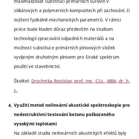
maximalizovat substituci primárních surovin v
silikátových a polymerních kompozitech při zachování, či
zvýšení fyzikálně-mechanických parametrů. V rámci
práce bude kladen důraz především na studium
technologií zpracování odpadních materiálů a na
možnost substituce primárních plnivových složek
vyvíjeným druhotným plnivem pro široké spektrum
použití ve stavebnictví.
Školitel:
Drochytka Rostislav, prof. Ing., CSc., MBA, dr. h.
c.
Využití metod nelineární akustické spektroskopie pro
nedestruktivní testování betonu poškozeného
vysokými teplotami
Na základě studia nelineárních akustických efektů byly