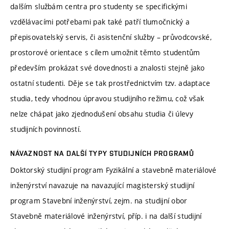
dalším službám centra pro studenty se specifickými
vzdělávacími potřebami pak také patří tlumočnický a
přepisovatelský servis, či asistenční služby – průvodcovské,
prostorové orientace s cílem umožnit těmto studentům
především prokázat své dovednosti a znalosti stejně jako
ostatní studenti. Děje se tak prostřednictvím tzv. adaptace
studia, tedy vhodnou úpravou studijního režimu, což však
nelze chápat jako zjednodušení obsahu studia či úlevy
studijních povinností.
NÁVAZNOST NA DALŠÍ TYPY STUDIJNÍCH PROGRAMŮ
Doktorský studijní program Fyzikální a stavebně materiálové
inženýrství navazuje na navazující magisterský studijní
program Stavební inženýrství, zejm. na studijní obor
Stavebně materiálové inženýrství, příp. i na další studijní