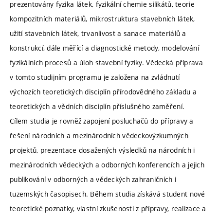
prezentovány fyzika látek, fyzikální chemie silikátů, teorie
kompozitních materiálů, mikrostruktura stavebních látek,
užití stavebních látek, trvanlivost a sanace materiálů a
konstrukcí, dále měřící a diagnostické metody, modelování
fyzikálních procesů a úloh stavební fyziky. Vědecká příprava
v tomto studijním programu je založena na zvládnutí
výchozích teoretických disciplín přírodovědného základu a
teoretických a vědních disciplín příslušného zaměření.
Cílem studia je rovněž zapojení posluchačů do přípravy a
řešení národních a mezinárodních vědeckovýzkumných
projektů, prezentace dosažených výsledků na národních i
mezinárodních vědeckých a odborných konferencích a jejich
publikování v odborných a vědeckých zahraničních i
tuzemských časopisech. Během studia získává student nové
teoretické poznatky, vlastní zkušenosti z přípravy, realizace a