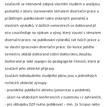
současně se intenzivně zabývá vlastním studiem a analýzou
poznatků v oboru stanoveném tématem disertační práce a
průběžným publikováním takto získaných poznatků a
vlastních výsledků. V dalších semestrech se doktorand již
více soustřeďuje na výzkum a vývoj, který souvisí s tématem
disertační práce, na publikování výsledků své tvůrčí práce a
na vlastní zpracování disertační práce. Do konce pátého
semestru skládá doktorand státní doktorskou zkoušku.
Doktorand je také zapojen do pedagogické činnosti, která je
součástí jeho vědecké přípravy.
Součástí individuálního studijního plánu jsou v jednotlivých
ročnících vědecké výstupy:
- pravidelná publikační aktivita (Juniorstav a podobné),
- účast na vědeckých konferencích v tuzemsku i v zahraniční,
- pro obhajobu DZP nutno publikovat – min. 2x Scopus nebo