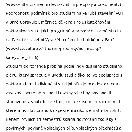
(www.vutbr.cz/uredni-deska/vnitrni-predpisy-a-dokumenty)
Podrobnosti podmínek pro studium na Fakultě stavební VUT
v Brně upravuje Směrnice děkana Pro uskutečňování
doktorských studijních programů v prezenční formě studia
na Fakultě stavební Vysokého učení technického v Brně
(www.fce.vutbr.cz/studium/predpisy/normy.asp?
kategorie_id=56)
Studium doktoranda probíhá podle individuálního studijního
plánu, který zpracuje v úvodu studia školitel ve spolupráci s
doktorandem. Individuální studijní plán je pro doktoranda
závazný. Jsou v něm specifikovány všechny povinnosti
stanovené v souladu se Studijním a zkušebním řádem VUT,
které musí doktorand k úspěšnému ukončení studia splnit.
Během prvních tří semestrů skládá doktorand zkoušky z
povinných, povinně volitelných příp. volitelných předmětů a