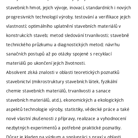
stavebních hmot, jejich vývoje, inovací, standardních i nových
progresivních technologií výroby, testování a verifikace jejich
vlastností; optimálního uplatnění stavebních materiálů v
konstrukcích staveb; metod sledování trvanlivosti; stavebně
technického průzkumu a diagnostických metod; návrhu
sanačních postupů až po otázky spojené s recyklací
materiálů po ukončení jejich životnosti.
Absolvent získá znalosti v oblasti teoretických poznatků
stavebnictví (mikrostruktury stavebních látek, fyzikální
chemie stavebních materiálů, trvanlivosti a sanace
stavebních materiálů, atd.), ekonomických a ekologických
aspektů technologie výroby, statistiky, vědecké práce a také
nové vlastní zkušenosti z přípravy, realizace a vyhodnocení
nezbytných experimentů a potřebné praktické poznatky.
Důraz je kladen na výzkum a spolupráci s praxí v oblasti