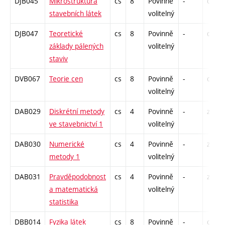
DJB045
Mikrostruktura
cs
8
Povinně
-
drzk
stavebních látek
volitelný
DJB047
Teoretické
cs
8
Povinně
-
drzk
základy pálených
volitelný
staviv
DVB067
Teorie cen
cs
8
Povinně
-
drzk
volitelný
DAB029
Diskrétní metody
cs
4
Povinně
-
zá
ve stavebnictví 1
volitelný
DAB030
Numerické
cs
4
Povinně
-
zá
metody 1
volitelný
DAB031
Pravděpodobnost
cs
4
Povinně
-
zá
a matematická
volitelný
statistika
DBB014
Fyzika látek
cs
8
Povinně
-
drzk