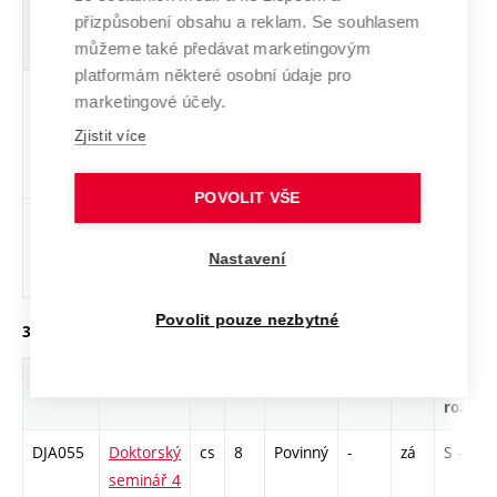
Zkratka
Název
J.
Kr.
Pov.
Prof.
Uk.
Hod.
přizpůsobení obsahu a reklam. Se souhlasem
rozsa
můžeme také předávat marketingovým
platformám některé osobní údaje pro
DYA005
Cizí jazyk
cs
8
Povinný
-
drzk
K - 26
marketingové účely.
pro
Zjistit více
doktorské
studium
POVOLIT VŠE
DJA054
Doktorský
cs
8
Povinný
-
zá
S - 78
seminář 3
Nastavení
(FMI)
Povolit pouze nezbytné
3. ročník, zimní semestr
Zkratka
Název
J.
Kr.
Pov.
Prof.
Uk.
Hod.
rozsah
DJA055
Doktorský
cs
8
Povinný
-
zá
S - 78
seminář 4