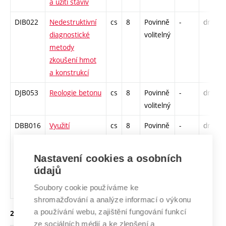
a užití staviv
DIB022
Nedestruktivní
cs
8
Povinně
-
drzk
diagnostické
volitelný
metody
zkoušení hmot
a konstrukcí
DJB053
Reologie betonu
cs
8
Povinně
-
drzk
volitelný
DBB016
Využití
cs
8
Povinně
-
drzk
akustických
volitelný
metod pro NDT
Nastavení cookies a osobních
stavebních
údajů
prvků a
Soubory cookie používáme ke
konstrukcí
shromažďování a analýze informací o výkonu
a používání webu, zajištění fungování funkcí
2. ročník, letní semestr
ze sociálních médií a ke zlepšení a