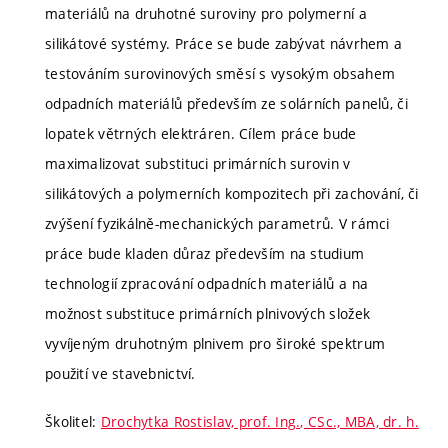
materiálů na druhotné suroviny pro polymerní a
silikátové systémy. Práce se bude zabývat návrhem a
testováním surovinových směsí s vysokým obsahem
odpadních materiálů především ze solárních panelů, či
lopatek větrných elektráren. Cílem práce bude
maximalizovat substituci primárních surovin v
silikátových a polymerních kompozitech při zachování, či
zvýšení fyzikálně-mechanických parametrů. V rámci
práce bude kladen důraz především na studium
technologií zpracování odpadních materiálů a na
možnost substituce primárních plnivových složek
vyvíjeným druhotným plnivem pro široké spektrum
použití ve stavebnictví.
Školitel:
Drochytka Rostislav, prof. Ing., CSc., MBA, dr. h.