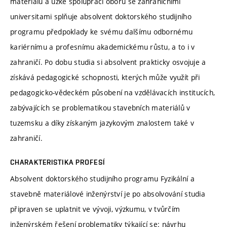
materiálů a úzké spolupráci oboru se zahraničními
universitami splňuje absolvent doktorského studijního
programu předpoklady ke svému dalšímu odbornému
kariérnímu a profesnímu akademickému růstu, a to i v
zahraničí. Po dobu studia si absolvent prakticky osvojuje a
získává pedagogické schopnosti, kterých může využít při
pedagogicko-vědeckém působení na vzdělávacích institucích,
zabývajících se problematikou stavebních materiálů v
tuzemsku a díky získaným jazykovým znalostem také v
zahraničí.
CHARAKTERISTIKA PROFESÍ
Absolvent doktorského studijního programu Fyzikální a
stavebně materiálové inženýrství je po absolvování studia
připraven se uplatnit ve vývoji, výzkumu, v tvůrčím
inženýrském řešení problematiky týkající se: návrhu