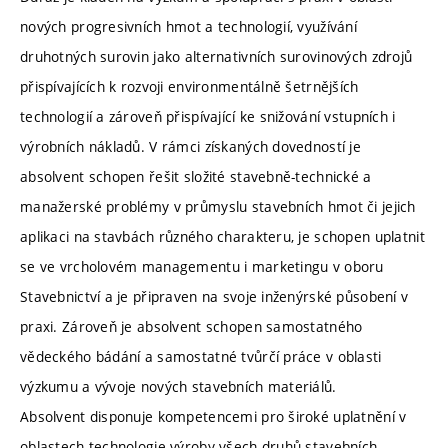
nových progresivních hmot a technologií, využívání
druhotných surovin jako alternativních surovinových zdrojů
přispívajících k rozvoji environmentálně šetrnějších
technologií a zároveň přispívající ke snižování vstupních i
výrobních nákladů. V rámci získaných dovedností je
absolvent schopen řešit složité stavebně-technické a
manažerské problémy v průmyslu stavebních hmot či jejich
aplikaci na stavbách různého charakteru, je schopen uplatnit
se ve vrcholovém managementu i marketingu v oboru
Stavebnictví a je připraven na svoje inženýrské působení v
praxi. Zároveň je absolvent schopen samostatného
vědeckého bádání a samostatné tvůrčí práce v oblasti
výzkumu a vývoje nových stavebních materiálů.
Absolvent disponuje kompetencemi pro široké uplatnění v
oblastech technologie výroby všech druhů stavebních