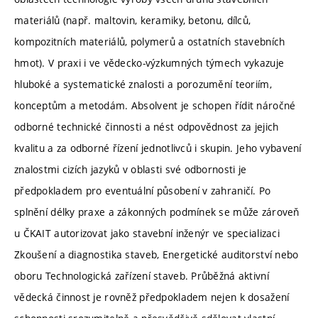
materiálů (např. maltovin, keramiky, betonu, dílců,
kompozitních materiálů, polymerů a ostatních stavebních
hmot). V praxi i ve vědecko-výzkumných týmech vykazuje
hluboké a systematické znalosti a porozumění teoriím,
konceptům a metodám. Absolvent je schopen řídit náročné
odborné technické činnosti a nést odpovědnost za jejich
kvalitu a za odborné řízení jednotlivců i skupin. Jeho vybavení
znalostmi cizích jazyků v oblasti své odbornosti je
předpokladem pro eventuální působení v zahraničí. Po
splnění délky praxe a zákonných podmínek se může zároveň
u ČKAIT autorizovat jako stavební inženýr ve specializaci
Zkoušení a diagnostika staveb, Energetické auditorství nebo
oboru Technologická zařízení staveb. Průběžná aktivní
vědecká činnost je rovněž předpokladem nejen k dosažení