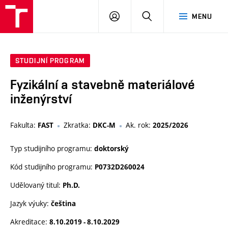
VUT
PŘIHLÁSIT
HLEDAT
MENU
SE
STUDIJNÍ PROGRAM
Fyzikální a stavebně materiálové
inženýrství
Fakulta:
Zkratka:
Ak. rok:
FAST
DKC-M
2025/2026
Typ studijního programu:
doktorský
Kód studijního programu:
P0732D260024
Udělovaný titul:
Ph.D.
Jazyk výuky:
čeština
Akreditace:
8.10.2019 - 8.10.2029