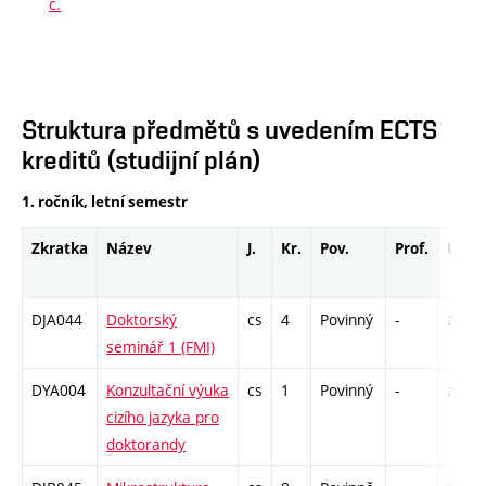
c.
Struktura předmětů s uvedením ECTS
kreditů (studijní plán)
1. ročník, letní semestr
Zkratka
Název
J.
Kr.
Pov.
Prof.
Uk.
DJA044
Doktorský
cs
4
Povinný
-
zá
seminář 1 (FMI)
DYA004
Konzultační výuka
cs
1
Povinný
-
zá
cizího jazyka pro
doktorandy