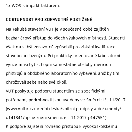
1x WOS s impakt faktorem.
DOSTUPNOST PRO ZDRAVOTNĚ POSTIŽENÉ
Na Fakultě stavební VUT je v současné době zajištěn
bezbariérový přístup do všech výukových místností. Studenti
však musí být zdravotně způsobilí pro získání kvalifikace
stavebního inženýra. Při prakticky orientované laboratorní
výuce musí být schopni samostatné obsluhy měřicích
přístrojů a obdobného laboratorního vybavení, aniž by tím
ohrožovali sebe nebo své okolí.
VUT poskytuje podporu studentům se specifickými
potřebami, podrobnosti jsou uvedeny ve Směrnici č. 11/2017
(www.vutbr.cz/uredni-deska/vnitrni-predpisy-a-dokumenty/-
d141841/uplne-zneni-smernice-c-11-2017-p147551).
K podpoře zajištění rovného přístupu k vysokoškolskému