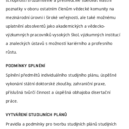
schopnosti srozumitelně a přesvědčivě sdělovat vlastní
poznatky v oboru ostatním členům vědecké komunity na
mezinárodní úrovni i široké veřejnosti, ale také možnému
uplatnění absolventů jako akademických a vědecko-
výzkumných pracovníků vysokých škol, výzkumných institucí
a znaleckých ústavů s možností kariérního a profesního
růstu.
PODMÍNKY SPLNĚNÍ
Splnění předmětů individuálního studijního plánu, úspěšné
vykonání státní doktorské zkoušky, zahraniční praxe,
příslušná tvůrčí činnost a úspěšná obhajoba disertační
práce.
VYTVÁŘENÍ STUDIJNÍCH PLÁNŮ
Pravidla a podmínky pro tvorbu studijních plánů studijních