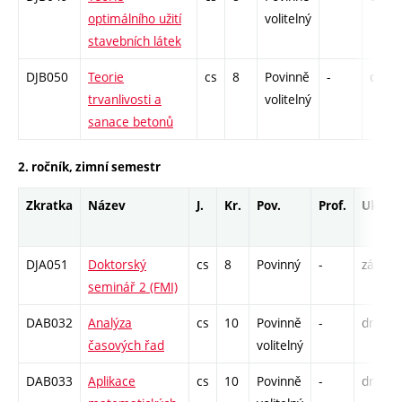
optimálního užití
volitelný
stavebních látek
DJB050
Teorie
cs
8
Povinně
-
drzk
trvanlivosti a
volitelný
sanace betonů
2. ročník, zimní semestr
Zkratka
Název
J.
Kr.
Pov.
Prof.
Uk.
DJA051
Doktorský
cs
8
Povinný
-
zá
seminář 2 (FMI)
DAB032
Analýza
cs
10
Povinně
-
drzk
časových řad
volitelný
DAB033
Aplikace
cs
10
Povinně
-
drzk