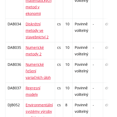
matematických
volitelný
metod v
ekonomii
DAB034
Diskrétní
cs
10
Povinně
-
drzk
metody ve
volitelný
stavebnictví 2
DAB035
Numerické
cs
10
Povinně
-
drzk
metody 2
volitelný
DAB036
Numerické
cs
10
Povinně
-
drzk
řešení
volitelný
variačních úloh
DAB037
Regresní
cs
10
Povinně
-
drzk
modely
volitelný
DJB052
Environmentální
cs
8
Povinně
-
drzk
systémy výroby
volitelný