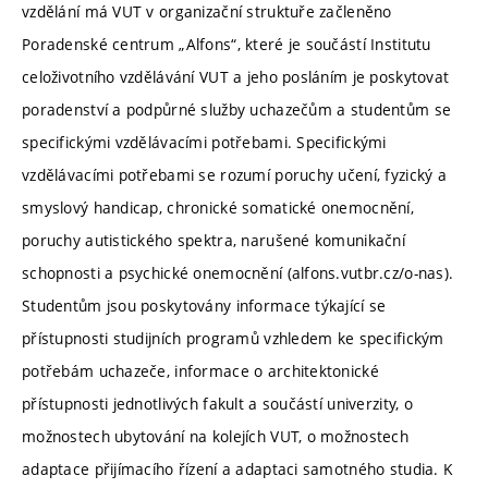
vzdělání má VUT v organizační struktuře začleněno
Poradenské centrum „Alfons“, které je součástí Institutu
celoživotního vzdělávání VUT a jeho posláním je poskytovat
poradenství a podpůrné služby uchazečům a studentům se
specifickými vzdělávacími potřebami. Specifickými
vzdělávacími potřebami se rozumí poruchy učení, fyzický a
smyslový handicap, chronické somatické onemocnění,
poruchy autistického spektra, narušené komunikační
schopnosti a psychické onemocnění (alfons.vutbr.cz/o-nas).
Studentům jsou poskytovány informace týkající se
přístupnosti studijních programů vzhledem ke specifickým
potřebám uchazeče, informace o architektonické
přístupnosti jednotlivých fakult a součástí univerzity, o
možnostech ubytování na kolejích VUT, o možnostech
adaptace přijímacího řízení a adaptaci samotného studia. K