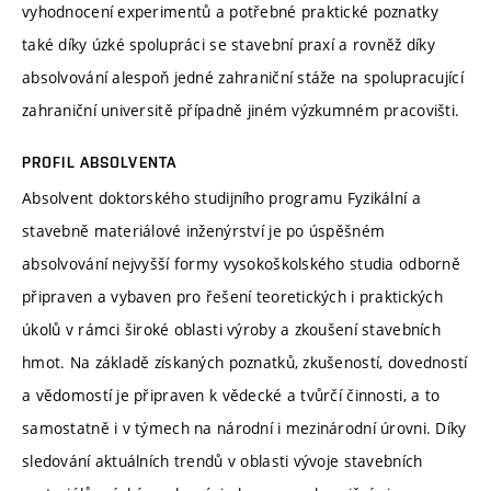
vyhodnocení experimentů a potřebné praktické poznatky
také díky úzké spolupráci se stavební praxí a rovněž díky
absolvování alespoň jedné zahraniční stáže na spolupracující
zahraniční universitě případně jiném výzkumném pracovišti.
PROFIL ABSOLVENTA
Absolvent doktorského studijního programu Fyzikální a
stavebně materiálové inženýrství je po úspěšném
absolvování nejvyšší formy vysokoškolského studia odborně
připraven a vybaven pro řešení teoretických i praktických
úkolů v rámci široké oblasti výroby a zkoušení stavebních
hmot. Na základě získaných poznatků, zkušeností, dovedností
a vědomostí je připraven k vědecké a tvůrčí činnosti, a to
samostatně i v týmech na národní i mezinárodní úrovni. Díky
sledování aktuálních trendů v oblasti vývoje stavebních