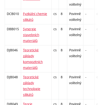
volitelný
DCB010
Fyzikální chemie
cs
8
Povinně
-
drzk
silikátů
volitelný
DBB015
Synergie
cs
8
Povinně
-
drzk
stavebních
volitelný
materiálů
DJB046
Teoretické
cs
8
Povinně
-
drzk
základy
volitelný
kompozitních
materiálů
DJB048
Teoretické
cs
8
Povinně
-
drzk
základy
volitelný
technologie
silikátů
DJB049
Teorie
cs
8
Povinně
-
drzk