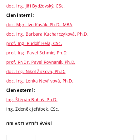
doc. Ing. Jiří Bydžovský, CSc.
:
Člen interní
doc. Mgr. Ivo Kusák, Ph.D., MBA
doc. Ing. Barbara Kucharczyková, Ph.D.
prof. Ing. Rudolf Hela, CSc.
prof. Ing. Pavel Schmid, Ph.D.
prof. RNDr. Pavel Rovnaník, Ph.D.
doc. Ing. Nikol Žižková, Ph.D.
doc. Ing. Lenka Nevřivová, Ph.D.
:
Člen externí
Ing. Štěpán Bohuš, Ph.D.
Ing. Zdeněk Jeřábek, CSc.
OBLASTI VZDĚLÁVÁNÍ